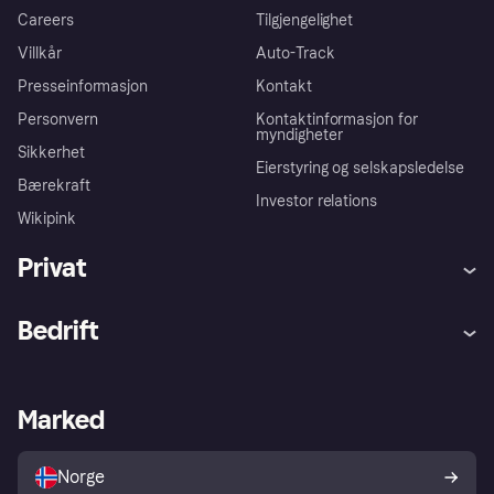
Careers
Tilgjengelighet
Villkår
Auto-Track
Presseinformasjon
Kontakt
Personvern
Kontaktinformasjon for
myndigheter
Sikkerhet
Eierstyring og selskapsledelse
Bærekraft
Investor relations
Wikipink
Privat
Hjelp
Kjøperbeskyttelse
Bedrift
Logg inn
Klager
Butikksupport
Developers portal
Klarna-appen
Kredittavtale
Merchant portal
Driftsstatus
Marked
Utforsk butikker
Personverninnstillinger
Selg med Klarna
Plattformer og partnere
Norge