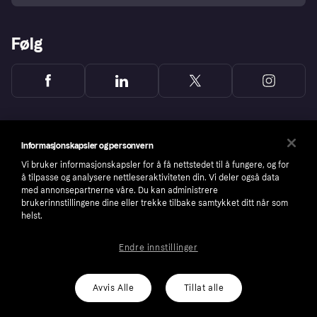
Følg
Informasjonskapsler og personvern
Vi bruker informasjonskapsler for å få nettstedet til å fungere, og for
å tilpasse og analysere nettleseraktiviteten din. Vi deler også data
med annonsepartnerne våre. Du kan administrere
brukerinnstillingene dine eller trekke tilbake samtykket ditt når som
helst.
Endre innstillinger
Copyright © 2005-2026 Klarna Bank AB (publ). Headquarters: Stockholm, Sweden. All
rights reserved. Klarna Bank AB (publ). Sveavägen 46, 111 34 Stockholm. Organization
number: 556737-0431
Avvis Alle
Tillat alle
Cookies
Klarna.com