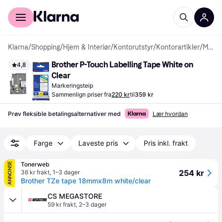
For kunder
For bedrifter
Klarna
/
Shopping
/
Hjem & Interiør
/
Kontorutstyr
/
Kontorartikler
/
Markeringsteip
Brother P-Touch Labelling Tape White on 
4,8
Clear
Markeringsteip
Sammenlign priser fra
220 kr
til
359 kr
Prøv fleksible betalingsalternativer med
Lær hvordan
Farge
Laveste pris
Pris inkl. frakt
Tonerweb
ANNONSE
254 kr
36 kr frakt
,
1–3 dager
Brother TZe tape 18mmx8m white/clear
CS MEGASTORE
59 kr frakt
,
2–3 dager