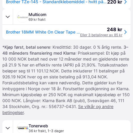
220 kr
Brother TZe-145 - Standardklebemiddel - hvitt på klart - Rull (1,8 cm x 8 m) 1 kassett(er) laminert teip - for Brother PT-D600 P-Touch PT-18, 3600, 750, D450, D800, E500, E550, H101, H500, P750, P900
Multicom
69 kr frakt
248 kr
Brother 18MM White On Clear Tape (TZE-145)
Eller 3 betalinger av 85 kr
*
Kjøp først, betal senere
: Kreditttid: 30 dager. 0 % årlig rente.
3–
48 måneders finansiering med Klarna
: Priseksempel: Et kjøp på
10 000 NOK betalt ned over 12 måneder med en gjeldende rente
på 21.9 % har en effektiv rente (APR) på 21,90%. Totalkostnaden
beløper seg til 11 101.12 NOK. Dette inkluderer 11 betalinger på
926.19 NOK hver og en siste betaling på 913,04 NOK.
Forskuddsbetaling kan være nødvendig. Dette gjelder kun for
innbyggere i Norge over 18 år. Forutsetter godkjenning av Klarna.
Minimum kjøpsbeløp er 250 NOK og maksimalt kjøpsbeløp er 150
000 NOK. Långiver: Klarna Bank AB (publ), Sveavägen 46, 111
34 Stockholm, Org. nr.: 556737-0431.
Se vilkår og andre
betingelser
.
Tonerweb
36 kr frakt
,
1–3 dager