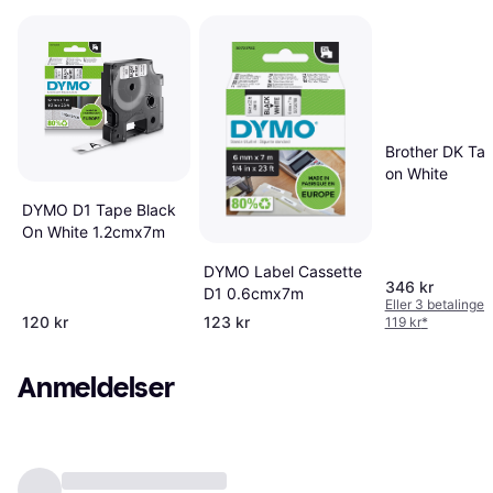
Brother DK Ta
on White
DYMO D1 Tape Black
On White 1.2cmx7m
DYMO Label Cassette
346 kr
D1 0.6cmx7m
Eller 3 betalinger
120 kr
123 kr
119 kr
*
Anmeldelser