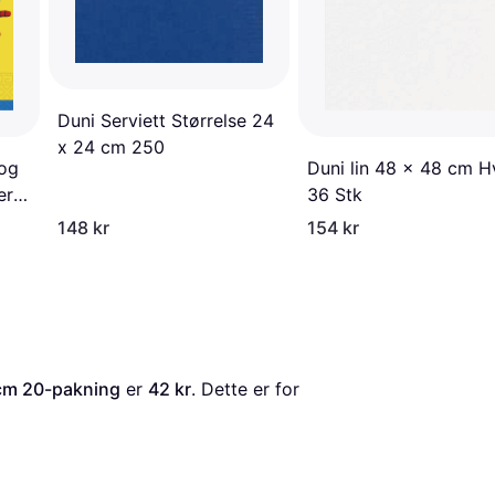
Duni Serviett Størrelse 24
x 24 cm 250
 og
Duni lin 48 x 48 cm H
er
36 Stk
0
148 kr
154 kr
 cm 20-pakning
 er 
42 kr
. Dette er for 