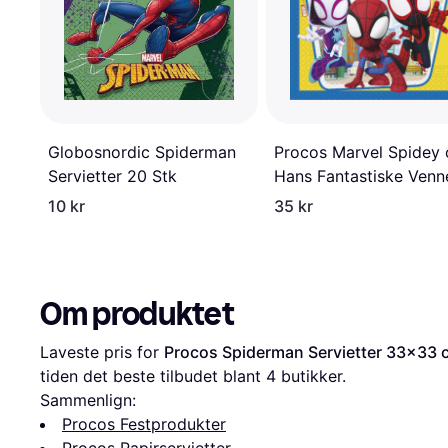
Globosnordic Spiderman
Procos Marvel Spidey
Servietter 20 Stk
Hans Fantastiske Venn
Servietter 33x33cm 2
10 kr
35 kr
stk
Om produktet
Laveste pris for 
Procos Spiderman Servietter 33x33
tiden det beste tilbudet blant 
4
 butikker.
Sammenlign:
Procos Festprodukter