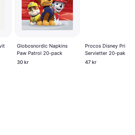
Procos Disney Prinse
vit
Globosnordic Napkins
Servietter 20-pakning
Paw Patrol 20-pack
30 kr
47 kr