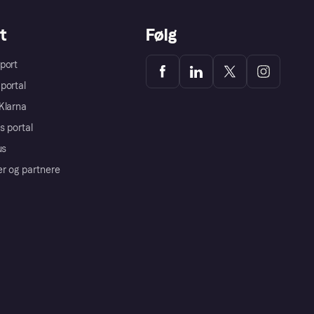
t
Følg
port
portal
Klarna
s portal
us
er og partnere