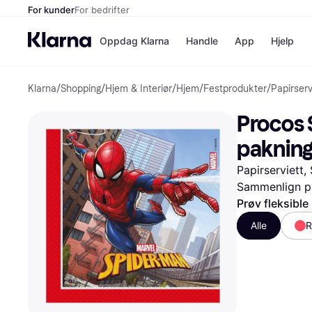
For kunder
For bedrifter
Oppdag Klarna
Handle
App
Hjelp
Klarna
/
Shopping
/
Hjem & Interiør
/
Hjem
/
Festprodukter
/
Papirserv
Betalingsm
Butikker
Betalingsme
Elkjøp
Procos 
Betal nå
Bookin
Betal i 3 dele
Farmasi
paknin
Betal innen 
kicks.n
Finansiering
Norweg
Papirserviett,
Vipps
Sammenlign pr
Prøv fleksible
Butikkovers
Alle
R