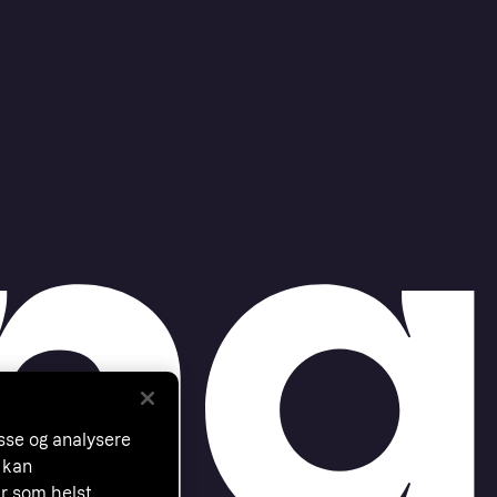
asse og analysere
 kan
år som helst.