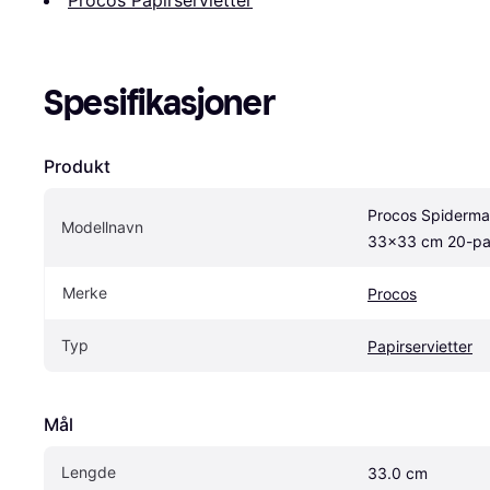
Procos Papirservietter
Spesifikasjoner
Produkt
Procos Spiderman
Modellnavn
33x33 cm 20-pa
Merke
Procos
Typ
Papirservietter
Mål
Lengde
33.0 cm