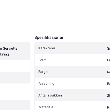
Spesifikasjoner
Karakterer
 Servietter 
S
kning
Form
F
Farge
R
Anledning
B
Antall i pakken
2
Materiale
P