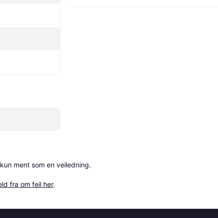
 kun ment som en veiledning.

ld fra om feil her
.