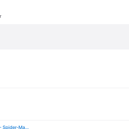
r
Decorata Party Servietter - 20-pakning - 33x33 cm - Spider-Man K - Decorata Party - OneSize - Tilbehør