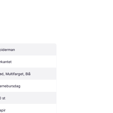
piderman
irkantet
ød, Multifarget, Blå
arnebursdag
0 st
apir