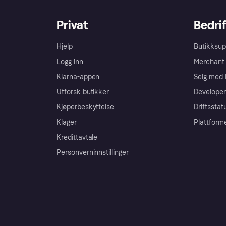
Privat
Bedrif
Hjelp
Butikksup
Logg inn
Merchant 
Klarna-appen
Selg med 
Utforsk butikker
Developer
Kjøperbeskyttelse
Driftsstat
Klager
Plattform
Kredittavtale
Personverninnstillinger