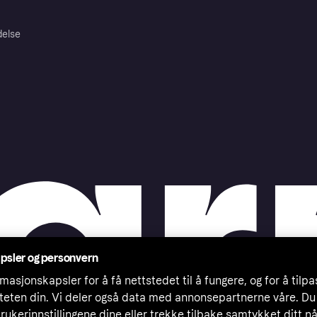
delse
psler og personvern
masjonskapsler for å få nettstedet til å fungere, og for å tilp
iteten din. Vi deler også data med annonsepartnerne våre. Du
rukerinnstillingene dine eller trekke tilbake samtykket ditt n