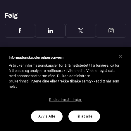
Følg
Informasjonskapsler og personvern
Vi bruker informasjonskapsler for å få nettstedet til å fungere, og for
å tilpasse og analysere nettleseraktiviteten din. Vi deler også data
med annonsepartnerne våre. Du kan administrere
brukerinnstillingene dine eller trekke tilbake samtykket ditt når som
helst.
Endre innstillinger
Copyright © 2005-2026 Klarna Bank AB (publ). Headquarters: Stockholm, Sweden. All
rights reserved. Klarna Bank AB (publ). Sveavägen 46, 111 34 Stockholm. Organization
number: 556737-0431
Avvis Alle
Tillat alle
Cookies
Klarna.com