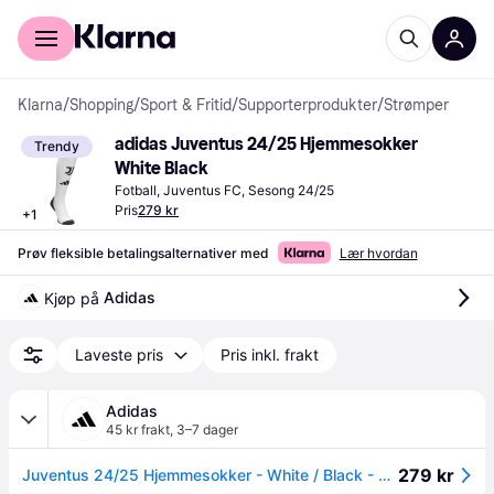
For kunder
For bedrifter
Klarna
/
Shopping
/
Sport & Fritid
/
Supporterprodukter
/
Strømper
adidas Juventus 24/25 Hjemmesokker 
Trendy
White Black
Fotball, Juventus FC, Sesong 24/25
Pris
279 kr
+
1
Prøv fleksible betalingsalternativer med
Lær hvordan
Adidas
Kjøp på 
Laveste pris
Pris inkl. frakt
Adidas
45 kr frakt
,
3–7 dager
279 kr
Juventus 24/25 Hjemmesokker - White / Black - 43-45