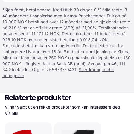
*
Kjøp først, betal senere
: Kreditttid: 30 dager. 0 % årlig rente.
3–
48 måneders finansiering med Klarna
: Priseksempel: Et kjøp på
10 000 NOK betalt ned over 12 måneder med en gjeldende rente
på 21.9 % har en effektiv rente (APR) på 21,90%. Totalkostnaden
beløper seg til 11 101.12 NOK. Dette inkluderer 11 betalinger på
926.19 NOK hver og en siste betaling på 913,04 NOK.
Forskuddsbetaling kan være nødvendig. Dette gjelder kun for
innbyggere i Norge over 18 år. Forutsetter godkjenning av Klarna.
Minimum kjøpsbeløp er 250 NOK og maksimalt kjøpsbeløp er 150
000 NOK. Långiver: Klarna Bank AB (publ), Sveavägen 46, 111
34 Stockholm, Org. nr.: 556737-0431.
Se vilkår og andre
betingelser
.
Relaterte produkter
Vi har valgt ut en rekke produkter som kan interessere deg. 
Vis alle