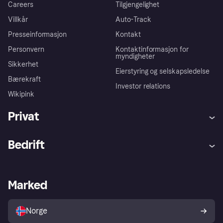
Careers
Tilgjengelighet
Villkår
Auto-Track
Presseinformasjon
Kontakt
Personvern
Kontaktinformasjon for
myndigheter
Sikkerhet
Eierstyring og selskapsledelse
Bærekraft
Investor relations
Wikipink
Privat
Hjelp
Kjøperbeskyttelse
Bedrift
Logg inn
Klager
Butikksupport
Developers portal
Klarna-appen
Kredittavtale
Merchant portal
Driftsstatus
Marked
Utforsk butikker
Personverninnstillinger
Selg med Klarna
Plattformer og partnere
Norge