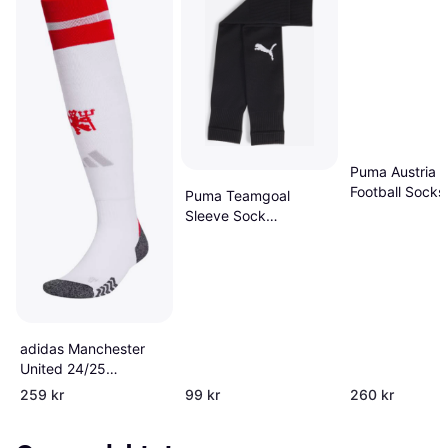
Puma Austria P
Football Socks
Puma Teamgoal
Clothing - Red
Sleeve Sock
Fotballstrømper
Unisex
adidas Manchester
United 24/25
Hjemmesokker 43-45
259 kr
99 kr
260 kr