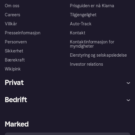
Om oss
Prisguiden er nå Klarna
Careers
Tilgjengelighet
Villkår
Auto-Track
Presseinformasjon
Kontakt
Personvern
Kontaktinformasjon for
myndigheter
Sikkerhet
Eierstyring og selskapsledelse
Bærekraft
Investor relations
Wikipink
Privat
Hjelp
Kjøperbeskyttelse
Bedrift
Logg inn
Klager
Butikksupport
Developers portal
Klarna-appen
Kredittavtale
Merchant portal
Driftsstatus
Marked
Utforsk butikker
Personverninnstillinger
Selg med Klarna
Plattformer og partnere