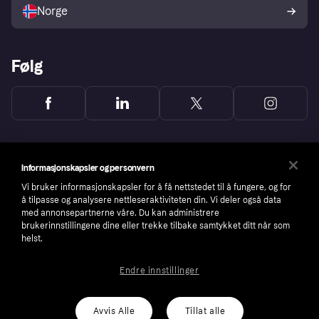
Norge
Følg
Informasjonskapsler og personvern
Vi bruker informasjonskapsler for å få nettstedet til å fungere, og for
å tilpasse og analysere nettleseraktiviteten din. Vi deler også data
med annonsepartnerne våre. Du kan administrere
brukerinnstillingene dine eller trekke tilbake samtykket ditt når som
helst.
Endre innstillinger
Copyright © 2005-2026 Klarna Bank AB (publ). Headquarters: Stockholm, Sweden. All
rights reserved. Klarna Bank AB (publ). Sveavägen 46, 111 34 Stockholm. Organization
number: 556737-0431
Avvis Alle
Tillat alle