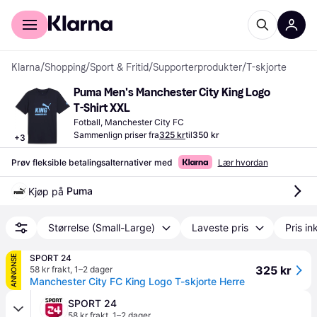
For kunder
For bedrifter
Klarna
/
Shopping
/
Sport & Fritid
/
Supporterprodukter
/
T-skjorte
Puma Men's Manchester City King Logo 
T-Shirt XXL
Fotball, Manchester City FC
Sammenlign priser fra
325 kr
til
350 kr
+
3
Prøv fleksible betalingsalternativer med
Lær hvordan
Puma
Kjøp på 
Størrelse (Small-Large)
Laveste pris
Pris ink
SPORT 24
ANNONSE
325 kr
58 kr frakt
,
1–2 dager
Manchester City FC King Logo T-skjorte Herre
SPORT 24
58 kr frakt
,
1–2 dager