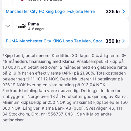
325 kr
Manchester City FC King Logo T-skjorte Herre
Puma
4–6 dager
350 kr
PUMA Manchester City KING Logo Tee Men, Sport, Deep Navy/Light Blue, XS
*
Kjøp først, betal senere
: Kreditttid: 30 dager. 0 % årlig rente.
3–
48 måneders finansiering med Klarna
: Priseksempel: Et kjøp på
10 000 NOK betalt ned over 12 måneder med en gjeldende rente
på 21.9 % har en effektiv rente (APR) på 21,90%. Totalkostnaden
beløper seg til 11 101.12 NOK. Dette inkluderer 11 betalinger på
926.19 NOK hver og en siste betaling på 913,04 NOK.
Forskuddsbetaling kan være nødvendig. Dette gjelder kun for
innbyggere i Norge over 18 år. Forutsetter godkjenning av Klarna.
Minimum kjøpsbeløp er 250 NOK og maksimalt kjøpsbeløp er 150
000 NOK. Långiver: Klarna Bank AB (publ), Sveavägen 46, 111
34 Stockholm, Org. nr.: 556737-0431.
Se vilkår og andre
betingelser
.