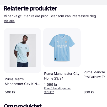
Relaterte produkter
Vi har valgt ut en rekke produkter som kan interessere deg. 
Vis alle
Puma Manchest
Puma Manchester City
FtblCulture Te
Home 23/24
Puma Men's
- Light Blue G
Manchester City KING
1 099 kr
T-Shirt Blue Size M
Eller 3 betalinger av
500 kr
330 kr
379 kr
*
Om produktet