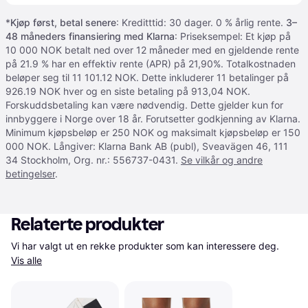
*
Kjøp først, betal senere
: Kreditttid: 30 dager. 0 % årlig rente.
3–
48 måneders finansiering med Klarna
: Priseksempel: Et kjøp på
10 000 NOK betalt ned over 12 måneder med en gjeldende rente
på 21.9 % har en effektiv rente (APR) på 21,90%. Totalkostnaden
beløper seg til 11 101.12 NOK. Dette inkluderer 11 betalinger på
926.19 NOK hver og en siste betaling på 913,04 NOK.
Forskuddsbetaling kan være nødvendig. Dette gjelder kun for
innbyggere i Norge over 18 år. Forutsetter godkjenning av Klarna.
Minimum kjøpsbeløp er 250 NOK og maksimalt kjøpsbeløp er 150
000 NOK. Långiver: Klarna Bank AB (publ), Sveavägen 46, 111
34 Stockholm, Org. nr.: 556737-0431.
Se vilkår og andre
betingelser
.
Relaterte produkter
Vi har valgt ut en rekke produkter som kan interessere deg. 
Vis alle