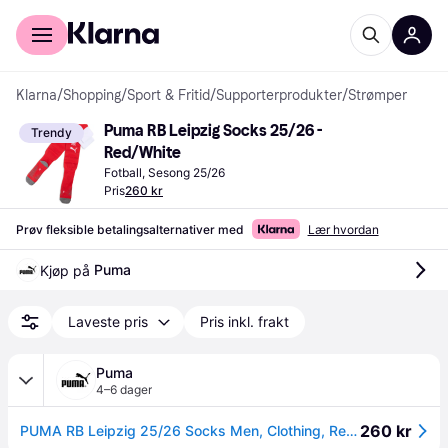
For kunder
For bedrifter
Klarna
/
Shopping
/
Sport & Fritid
/
Supporterprodukter
/
Strømper
Puma RB Leipzig Socks 25/26 - 
Trendy
Red/White
Fotball, Sesong 25/26
Pris
260 kr
Prøv fleksible betalingsalternativer med
Lær hvordan
Puma
Kjøp på 
Laveste pris
Pris inkl. frakt
Puma
4–6 dager
260 kr
PUMA RB Leipzig 25/26 Socks Men, Clothing, Red/White, 39-42