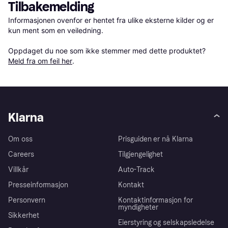
Tilbakemelding
Informasjonen ovenfor er hentet fra ulike eksterne kilder og er 
kun ment som en veiledning.

Oppdaget du noe som ikke stemmer med dette produktet? 
Meld fra om feil her
.
Klarna
Om oss
Prisguiden er nå Klarna
Careers
Tilgjengelighet
Villkår
Auto-Track
Presseinformasjon
Kontakt
Personvern
Kontaktinformasjon for
myndigheter
Sikkerhet
Eierstyring og selskapsledelse