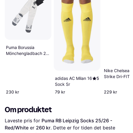
Puma Borussia
Mönchengladbach 25
26 Socks
Nike Chelsea 
Strike Dri-FIT
adidas AC Milan 16
5
Fotballstrømpe
Sock Sr
230 kr
79 kr
229 kr
Om produktet
Laveste pris for 
Puma RB Leipzig Socks 25/26 - 
Red/White
 er 
260 kr
. Dette er for tiden det beste 