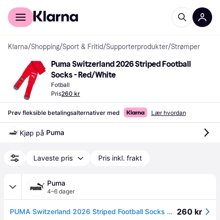
For kunder
For bedrifter
Klarna
/
Shopping
/
Sport & Fritid
/
Supporterprodukter
/
Strømper
Puma Switzerland 2026 Striped Football 
Socks - Red/White
Fotball
Pris
260 kr
Prøv fleksible betalingsalternativer med
Lær hvordan
Puma
Kjøp på 
Laveste pris
Pris inkl. frakt
Puma
4–6 dager
260 kr
PUMA Switzerland 2026 Striped Football Socks Men, Clothing, Red/White, 39-42