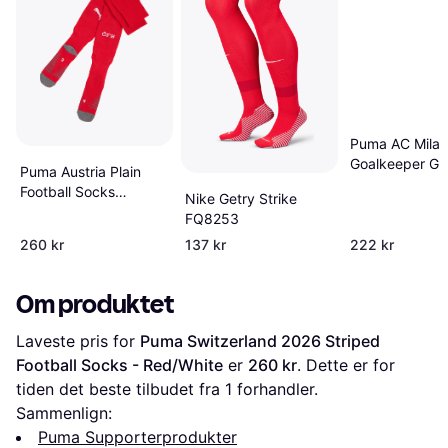
Puma AC Milan
Goalkeeper Gr
Puma Austria Plain
Socks
Football Socks
Nike Getry Strike
Clothing - Red/White
FQ8253
260 kr
137 kr
222 kr
Om produktet
Laveste pris for 
Puma Switzerland 2026 Striped 
Football Socks - Red/White
 er 
260 kr
. Dette er for 
tiden det beste tilbudet fra 1 forhandler.
Sammenlign:
Puma Supporterprodukter