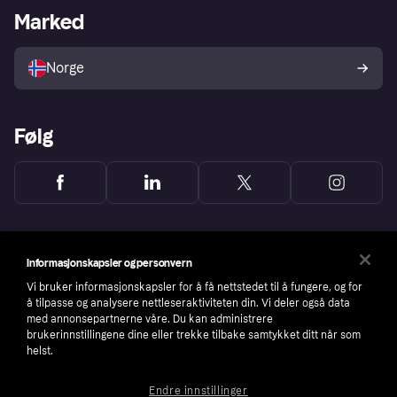
Merchant portal
Driftsstatus
Marked
Utforsk butikker
Personverninnstillinger
Selg med Klarna
Plattformer og partnere
Norge
Følg
Informasjonskapsler og personvern
Vi bruker informasjonskapsler for å få nettstedet til å fungere, og for
å tilpasse og analysere nettleseraktiviteten din. Vi deler også data
med annonsepartnerne våre. Du kan administrere
brukerinnstillingene dine eller trekke tilbake samtykket ditt når som
helst.
Endre innstillinger