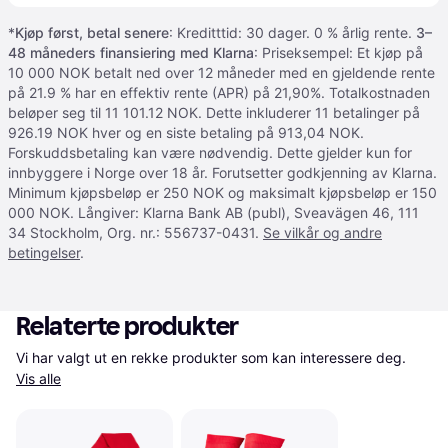
*
Kjøp først, betal senere
: Kreditttid: 30 dager. 0 % årlig rente.
3–
48 måneders finansiering med Klarna
: Priseksempel: Et kjøp på
10 000 NOK betalt ned over 12 måneder med en gjeldende rente
på 21.9 % har en effektiv rente (APR) på 21,90%. Totalkostnaden
beløper seg til 11 101.12 NOK. Dette inkluderer 11 betalinger på
926.19 NOK hver og en siste betaling på 913,04 NOK.
Forskuddsbetaling kan være nødvendig. Dette gjelder kun for
innbyggere i Norge over 18 år. Forutsetter godkjenning av Klarna.
Minimum kjøpsbeløp er 250 NOK og maksimalt kjøpsbeløp er 150
000 NOK. Långiver: Klarna Bank AB (publ), Sveavägen 46, 111
34 Stockholm, Org. nr.: 556737-0431.
Se vilkår og andre
betingelser
.
Relaterte produkter
Vi har valgt ut en rekke produkter som kan interessere deg. 
Vis alle