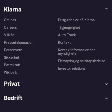
Klarna
Om oss
Prisguiden er nå Klarna
Careers
Tilgjengelighet
Villkår
Auto-Track
Presseinformasjon
Kontakt
Personvern
Kontaktinformasjon for
myndigheter
Sikkerhet
Eierstyring og selskapsledelse
Bærekraft
Investor relations
Wikipink
Privat
Hjelp
Kjøperbeskyttelse
Bedrift
Logg inn
Klager
Butikksupport
Developers portal
Klarna-appen
Kredittavtale