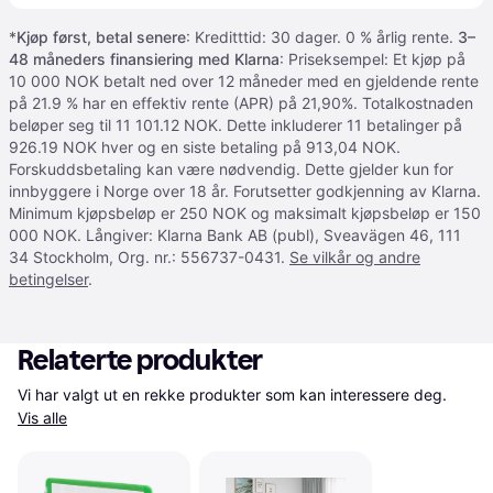
*
Kjøp først, betal senere
: Kreditttid: 30 dager. 0 % årlig rente.
3–
48 måneders finansiering med Klarna
: Priseksempel: Et kjøp på
10 000 NOK betalt ned over 12 måneder med en gjeldende rente
på 21.9 % har en effektiv rente (APR) på 21,90%. Totalkostnaden
beløper seg til 11 101.12 NOK. Dette inkluderer 11 betalinger på
926.19 NOK hver og en siste betaling på 913,04 NOK.
Forskuddsbetaling kan være nødvendig. Dette gjelder kun for
innbyggere i Norge over 18 år. Forutsetter godkjenning av Klarna.
Minimum kjøpsbeløp er 250 NOK og maksimalt kjøpsbeløp er 150
000 NOK. Långiver: Klarna Bank AB (publ), Sveavägen 46, 111
34 Stockholm, Org. nr.: 556737-0431.
Se vilkår og andre
betingelser
.
Relaterte produkter
Vi har valgt ut en rekke produkter som kan interessere deg. 
Vis alle