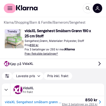
For kunder
For bedrifter
Klarna
/
Shopping
/
Barn & Familie
/
Barnerom
/
Sengehest
vidaXL Sengehest Småbarn Grønn 190 x 
Trendy
25 cm Stoff
Sengehest,Grønn, Materialer: Polyester, Stoff
Pris
850 kr
Fra 3 betalinger av 293 kr med
Prøv fleksible betalinger*
VidaXL
Kjøp på 
Laveste pris
Pris inkl. frakt
VidaXL
Fri frakt
850 kr
vidaXL Sengehest småbarn grønn 190x25 cm stoff
Eller 3 betalinger av 293 kr