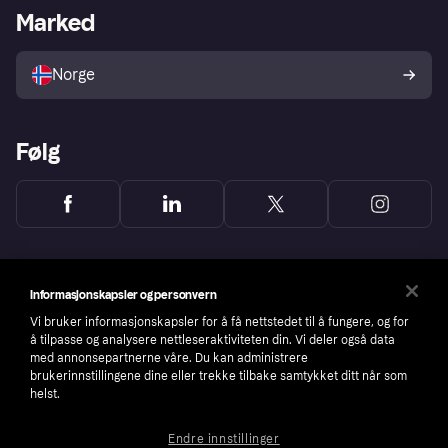
Merchant portal
Driftsstatus
Marked
Utforsk butikker
Personverninnstillinger
Selg med Klarna
Plattformer og partnere
Norge
Følg
Informasjonskapsler og personvern
Vi bruker informasjonskapsler for å få nettstedet til å fungere, og for
å tilpasse og analysere nettleseraktiviteten din. Vi deler også data
med annonsepartnerne våre. Du kan administrere
brukerinnstillingene dine eller trekke tilbake samtykket ditt når som
helst.
Endre innstillinger