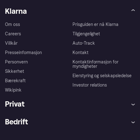
Klarna
Om oss
Prisguiden er nå Klarna
Careers
Tilgjengelighet
Villkår
Auto-Track
Presseinformasjon
Kontakt
Personvern
Kontaktinformasjon for
myndigheter
Sikkerhet
Eierstyring og selskapsledelse
Bærekraft
Investor relations
Wikipink
Privat
Hjelp
Kjøperbeskyttelse
Bedrift
Logg inn
Klager
Butikksupport
Developers portal
Klarna-appen
Kredittavtale