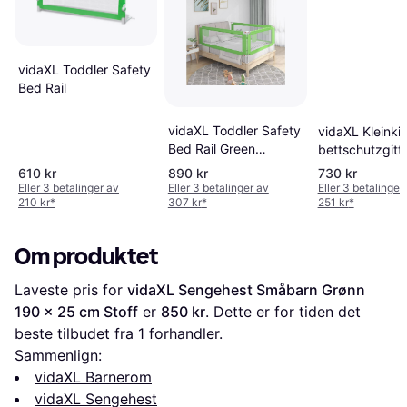
vidaXL Toddler Safety
Bed Rail
vidaXL Toddler Safety
vidaXL Kleinki
Bed Rail Green
bettschutzgitt
180x25 Fabric Baby
160x25 Stoff
610 kr
890 kr
730 kr
Cot Bed Protection
Eller 3 betalinger av
Eller 3 betalinger av
Eller 3 betalinger
210 kr
*
307 kr
*
251 kr
*
Om produktet
Laveste pris for 
vidaXL Sengehest Småbarn Grønn 
190 x 25 cm Stoff
 er 
850 kr
. Dette er for tiden det 
beste tilbudet fra 1 forhandler.
Sammenlign:
vidaXL Barnerom
vidaXL Sengehest