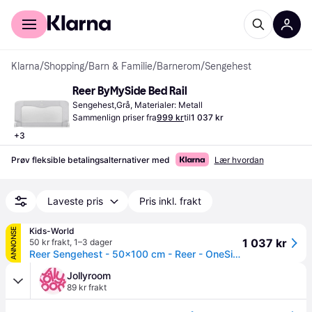
For kunder
For bedrifter
Klarna
/
Shopping
/
Barn & Familie
/
Barnerom
/
Sengehest
Reer ByMySide Bed Rail
Sengehest,Grå, Materialer: Metall
Sammenlign priser fra
999 kr
til
1 037 kr
+
3
Prøv fleksible betalingsalternativer med
Lær hvordan
Laveste pris
Pris inkl. frakt
Kids-World
ANNONSE
1 037 kr
50 kr frakt
,
1–3 dager
Reer Sengehest - 50x100 cm - Reer - OneSize - Sengehest
Jollyroom
89 kr frakt