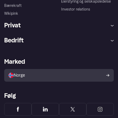
Eierstyring og selskapsledelse
Bærekraft
Investor relations
Wikipink
Privat
Hjelp
Kjøperbeskyttelse
Bedrift
Logg inn
Klager
Butikksupport
Developers portal
Klarna-appen
Kredittavtale
Merchant portal
Driftsstatus
Marked
Utforsk butikker
Personverninnstillinger
Selg med Klarna
Plattformer og partnere
Norge
Følg