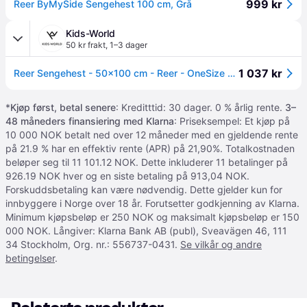
999 kr
Reer ByMySide Sengehest 100 cm, Grå
Kids-World
50 kr frakt
,
1–3 dager
1 037 kr
Reer Sengehest - 50x100 cm - Reer - OneSize - Sengehest
*
Kjøp først, betal senere
: Kreditttid: 30 dager. 0 % årlig rente.
3–
48 måneders finansiering med Klarna
: Priseksempel: Et kjøp på
10 000 NOK betalt ned over 12 måneder med en gjeldende rente
på 21.9 % har en effektiv rente (APR) på 21,90%. Totalkostnaden
beløper seg til 11 101.12 NOK. Dette inkluderer 11 betalinger på
926.19 NOK hver og en siste betaling på 913,04 NOK.
Forskuddsbetaling kan være nødvendig. Dette gjelder kun for
innbyggere i Norge over 18 år. Forutsetter godkjenning av Klarna.
Minimum kjøpsbeløp er 250 NOK og maksimalt kjøpsbeløp er 150
000 NOK. Långiver: Klarna Bank AB (publ), Sveavägen 46, 111
34 Stockholm, Org. nr.: 556737-0431.
Se vilkår og andre
betingelser
.