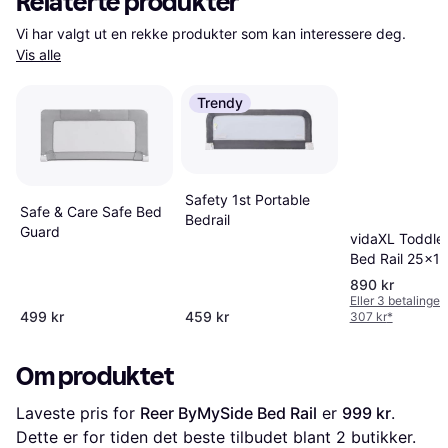
Relaterte produkter
Vi har valgt ut en rekke produkter som kan interessere deg. 
Vis alle
Trendy
Safety 1st Portable
Safe & Care Safe Bed
Bedrail
Guard
vidaXL Toddler
Bed Rail 25x1
890 kr
Eller 3 betalinger
499 kr
459 kr
307 kr
*
Om produktet
Laveste pris for 
Reer ByMySide Bed Rail
 er 
999 kr
. 
Dette er for tiden det beste tilbudet blant 
2
 butikker.