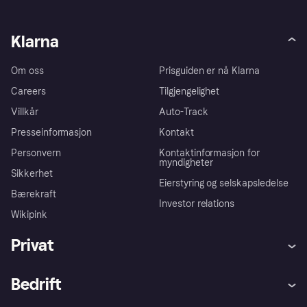
Klarna
Om oss
Prisguiden er nå Klarna
Careers
Tilgjengelighet
Villkår
Auto-Track
Presseinformasjon
Kontakt
Personvern
Kontaktinformasjon for
myndigheter
Sikkerhet
Eierstyring og selskapsledelse
Bærekraft
Investor relations
Wikipink
Privat
Hjelp
Kjøperbeskyttelse
Bedrift
Logg inn
Klager