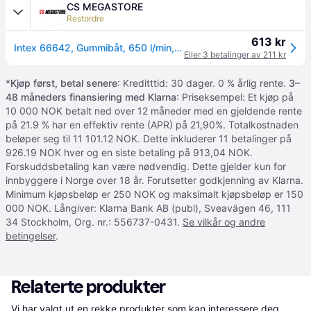
CS MEGASTORE
Restordre
613 kr
Intex 66642, Gummibåt, 650 l/min, Sort, Plast, China, Batteri
Eller 3 betalinger av 211 kr
*
Kjøp først, betal senere
: Kreditttid: 30 dager. 0 % årlig rente.
3–
48 måneders finansiering med Klarna
: Priseksempel: Et kjøp på
10 000 NOK betalt ned over 12 måneder med en gjeldende rente
på 21.9 % har en effektiv rente (APR) på 21,90%. Totalkostnaden
beløper seg til 11 101.12 NOK. Dette inkluderer 11 betalinger på
926.19 NOK hver og en siste betaling på 913,04 NOK.
Forskuddsbetaling kan være nødvendig. Dette gjelder kun for
innbyggere i Norge over 18 år. Forutsetter godkjenning av Klarna.
Minimum kjøpsbeløp er 250 NOK og maksimalt kjøpsbeløp er 150
000 NOK. Långiver: Klarna Bank AB (publ), Sveavägen 46, 111
34 Stockholm, Org. nr.: 556737-0431.
Se vilkår og andre
betingelser
.
Relaterte produkter
Vi har valgt ut en rekke produkter som kan interessere deg. 