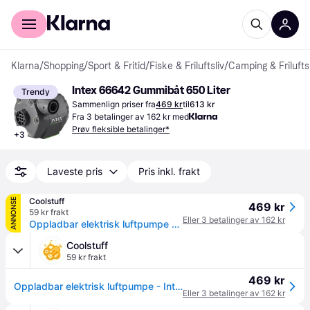
For kunder
For bedrifter
Klarna
/
Shopping
/
Sport & Fritid
/
Fiske & Friluftsliv
/
Camping & Friluftsl
Intex 66642 Gummibåt 650 Liter
Trendy
Sammenlign priser fra
469 kr
til
613 kr
Fra 3 betalinger av 162 kr med
Prøv fleksible betalinger*
+
3
Laveste pris
Pris inkl. frakt
Coolstuff
ANNONSE
469 kr
59 kr frakt
Eller 3 betalinger av 162 kr
Oppladbar elektrisk luftpumpe - Intex
Coolstuff
59 kr frakt
469 kr
Oppladbar elektrisk luftpumpe - Intex
Eller 3 betalinger av 162 kr