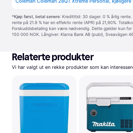
Coleman Coleman 28QT Xtreme Personal, kjøligere (
*
Kjøp først, betal senere
: Kreditttid: 30 dager. 0 % årlig rente.
rente på 21.9 % har en effektiv rente (APR) på 21,90%. Totalk
Forskuddsbetaling kan være nødvendig. Dette gjelder kun for
150 000 NOK. Långiver: Klarna Bank AB (publ), Sveavägen 46
Relaterte produkter
Vi har valgt ut en rekke produkter som kan interesser