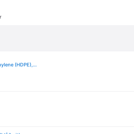
r
Coleman 28QT Xtreme, Blå, High-Density Polyethylene (HDPE), Polyuretan (PU), 26 l, 31 cm, 33 cm