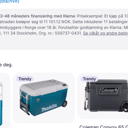
blå/hvit)
3–48 måneders finansiering med Klarna
: Priseksempel: Et kjøp på
ostnaden beløper seg til 11 101.12 NOK. Dette inkluderer 11 betalin
 innbyggere i Norge over 18 år. Forutsetter godkjenning av Klarna.
, 111 34 Stockholm, Org. nr.: 556737-0431.
Se vilkår og andre betin
e deg. 
Trendy
Trendy
Coleman Convoy 65 