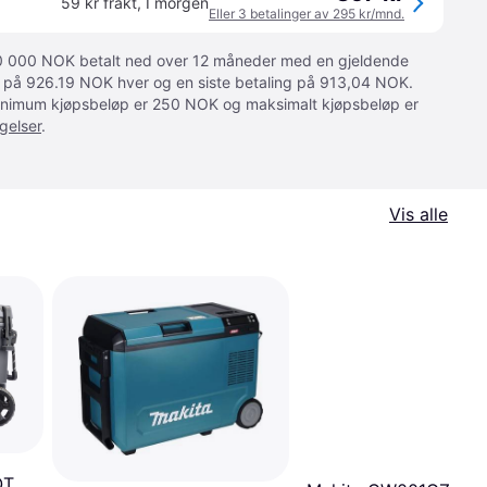
59 kr frakt
,
I morgen
Eller 3 betalinger av 295 kr/mnd.
 10 000 NOK betalt ned over 12 måneder med en gjeldende
ger på 926.19 NOK hver og en siste betaling på 913,04 NOK.
 Minimum kjøpsbeløp er 250 NOK og maksimalt kjøpsbeløp er
gelser
.
Vis alle
QT