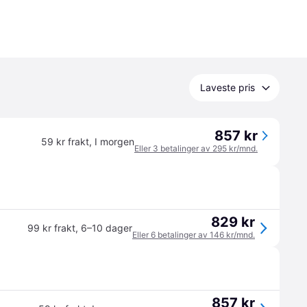
Laveste pris
857 kr
59 kr frakt
,
I morgen
Eller 3 betalinger av 295 kr/mnd.
829 kr
99 kr frakt
,
6–10 dager
Eller 6 betalinger av 146 kr/mnd.
857 kr