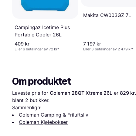
Makita CW003GZ 7L
Campingaz Icetime Plus
Portable Cooler 26L
409 kr
7 197 kr
Eller 6 betalinger av 72 kr
*
Eller 3 betalinger av 2 479 kr
*
Om produktet
Laveste pris for 
Coleman 28QT Xtreme 26L
 er 
829 kr
blant 
2
 butikker.
Sammenlign:
Coleman Camping & Friluftsliv
Coleman Kjølebokser