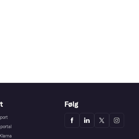
t
Følg
port
portal
Klarna