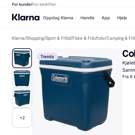
For kunder
For bedrifter
Oppdag Klarna
Handle
App
Hjelp
Klarna
/
Shopping
/
Sport & Fritid
/
Fiske & Friluftsliv
/
Camping & Frilu
Betalingsm
Butikker
Betalingsme
Elkjøp
Co
Betal nå
Bookin
Trendy
Betal i 3 dele
Farmasi
Kjøle
Betal innen 
kicks.n
Finansiering
Norweg
Samme
Vipps
Fra 6 
Butikkovers
+2