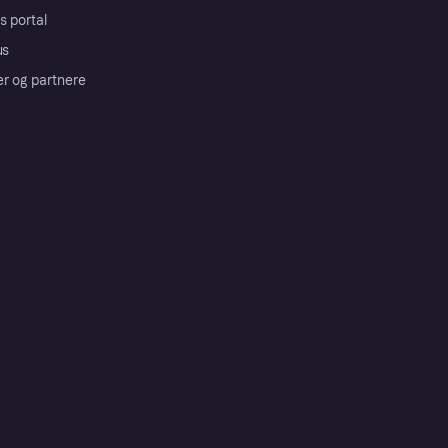
s portal
us
er og partnere