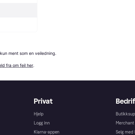
 kun ment som en veiledning.

ld fra om feil her
.
Privat
Bedrif
Hjelp
Butikksup
Logg inn
Merchant 
Klarna-appen
Selg med 