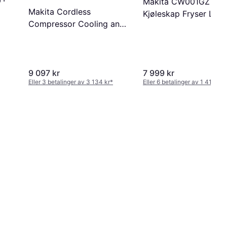
Makita CW001GZ
Makita Cordless
Kjøleskap Fryser LXT
Compressor Cooling and
34.1 cm 37.2 cm
Heating Box CW004GZ
9 097 kr
7 999 kr
Eller 3 betalinger av 3 134 kr
*
Eller 6 betalinger av 1 412 kr
*