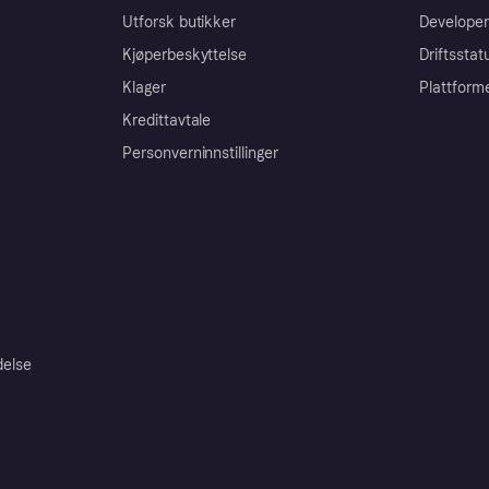
Utforsk butikker
Developer
Kjøperbeskyttelse
Driftsstat
Klager
Plattform
Kredittavtale
Personverninnstillinger
delse