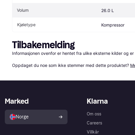
Volum
26.0 L
Kjøletype
Kompressor
Tilbakemelding
Informasjonen ovenfor er hentet fra ulike eksterne kilder og er
Oppdaget du noe som ikke stemmer med dette produktet? 
Me
Marked
Klarna
Om oss
Norge
Careers
Villkår