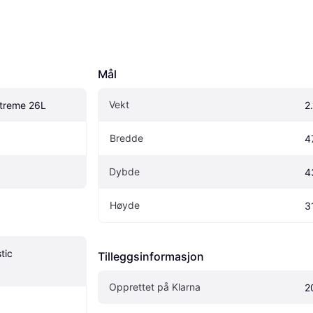
Mål
Vekt
treme 26L
2
Bredde
4
Dybde
4
Høyde
3
ic 
Tilleggsinformasjon
Opprettet på Klarna
2