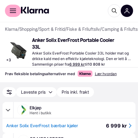
For kunder
For bedrifter
Klarna
/
Shopping
/
Sport & Fritid
/
Fiske & Friluftsliv
/
Camping & Friluftsl
Anker Solix EverFrost Portable Cooler 
33L
Anker Solix EverFrost Portable Cooler 33L holder mat og 
drikke kald med en effektiv kjøleteknologi. Den er lett å 
+
3
bære, godt egnet for camping og utendørsaktiviteter.
Sammenlign priser fra
6 999 kr
til
10 808 kr
Prøv fleksible betalingsalternativer med
Lær hvordan
Laveste pris
Pris inkl. frakt
Elkjøp
Hent i butikk
6 999 kr
Anker Solix EverFrost bærbar kjøler