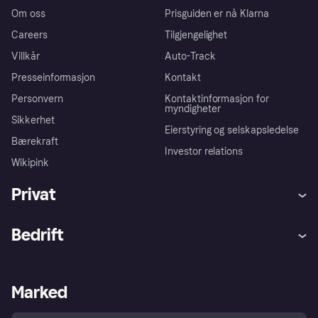
Om oss
Prisguiden er nå Klarna
Careers
Tilgjengelighet
Villkår
Auto-Track
Presseinformasjon
Kontakt
Personvern
Kontaktinformasjon for
myndigheter
Sikkerhet
Eierstyring og selskapsledelse
Bærekraft
Investor relations
Wikipink
Privat
Hjelp
Kjøperbeskyttelse
Bedrift
Logg inn
Klager
Butikksupport
Developers portal
Klarna-appen
Kredittavtale
Merchant portal
Driftsstatus
Marked
Utforsk butikker
Personverninnstillinger
Selg med Klarna
Plattformer og partnere