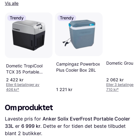
Vis alle
Trendy
Trendy
Dometic Grou
Campingaz Powerbox
Dometic TropiCool
Plus Cooler Box 28L
TCX 35 Portable
Electric Cool Box 33L
2 422 kr
2 062 kr
Black/Gray
Eller 6 betalinger av
Eller 3 betalinger
1 221 kr
406 kr
*
710 kr
*
Om produktet
Laveste pris for 
Anker Solix EverFrost Portable Cooler 
33L
 er 
6 999 kr
. Dette er for tiden det beste tilbudet 
blant 
2
 butikker.