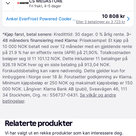
CS MEGASTORE
Fri frakt
,
4–5 dager
10 808 kr
Anker EverFrost Powered Cooler 30 - Bærbar kjøler - utendørs - bredde: 74.2 cm - dybde: 46.4 cm - høyde: 48.9 cm - 33 liter - Klasse F
Eller 3 betalinger av 3 723 kr
*
Kjøp først, betal senere
: Kreditttid: 30 dager. 0 % årlig rente.
3–
48 måneders finansiering med Klarna
: Priseksempel: Et kjøp på
10 000 NOK betalt ned over 12 måneder med en gjeldende rente
på 21.9 % har en effektiv rente (APR) på 21,90%. Totalkostnaden
beløper seg til 11 101.12 NOK. Dette inkluderer 11 betalinger på
926.19 NOK hver og en siste betaling på 913,04 NOK.
Forskuddsbetaling kan være nødvendig. Dette gjelder kun for
innbyggere i Norge over 18 år. Forutsetter godkjenning av Klarna.
Minimum kjøpsbeløp er 250 NOK og maksimalt kjøpsbeløp er 150
000 NOK. Långiver: Klarna Bank AB (publ), Sveavägen 46, 111
34 Stockholm, Org. nr.: 556737-0431.
Se vilkår og andre
betingelser
.
Relaterte produkter
Vi har valgt ut en rekke produkter som kan interessere deg. 