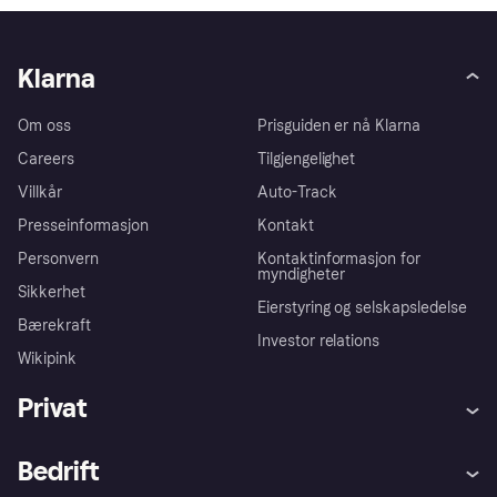
Klarna
Om oss
Prisguiden er nå Klarna
Careers
Tilgjengelighet
Villkår
Auto-Track
Presseinformasjon
Kontakt
Personvern
Kontaktinformasjon for
myndigheter
Sikkerhet
Eierstyring og selskapsledelse
Bærekraft
Investor relations
Wikipink
Privat
Hjelp
Kjøperbeskyttelse
Bedrift
Logg inn
Klager