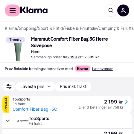
For kunder
For bedrifter
Klarna
/
Shopping
/
Sport & Fritid
/
Fiske & Friluftsliv
/
Camping & Friluftsl
Mammut Comfort Fiber Bag 5C Herre 
Trendy
Sovepose
Herre
Sammenlign priser fra
2 199 kr
til
2 399 kr
Prøv fleksible betalingsalternativer med
Lær hvordan
Laveste pris
Pris inkl. frakt
TopSports
ANNONSE
2 199 kr
Fri frakt
Eller 3 betalinger av 758 kr
Comfort Fiber Bag -5C
TopSports
Fri frakt
2 199 kr