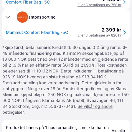
Comfort Fiber Bag -5C
Eller 3 betalinger av 758 kr
antonsport.no
2 399 kr
Mammut Comfort Fiber Bag -5C
Eller 3 betalinger av 826 kr
*
Kjøp først, betal senere
: Kreditttid: 30 dager. 0 % årlig rente.
3–
48 måneders finansiering med Klarna
: Priseksempel: Et kjøp på
10 000 NOK betalt ned over 12 måneder med en gjeldende rente
på 21.9 % har en effektiv rente (APR) på 21,90%. Totalkostnaden
beløper seg til 11 101.12 NOK. Dette inkluderer 11 betalinger på
926.19 NOK hver og en siste betaling på 913,04 NOK.
Forskuddsbetaling kan være nødvendig. Dette gjelder kun for
innbyggere i Norge over 18 år. Forutsetter godkjenning av Klarna.
Minimum kjøpsbeløp er 250 NOK og maksimalt kjøpsbeløp er 150
000 NOK. Långiver: Klarna Bank AB (publ), Sveavägen 46, 111
34 Stockholm, Org. nr.: 556737-0431.
Se vilkår og andre
betingelser
.
Produktet finnes på 
1
 hos 
forhandler
, som ikke har en 
Vis alle