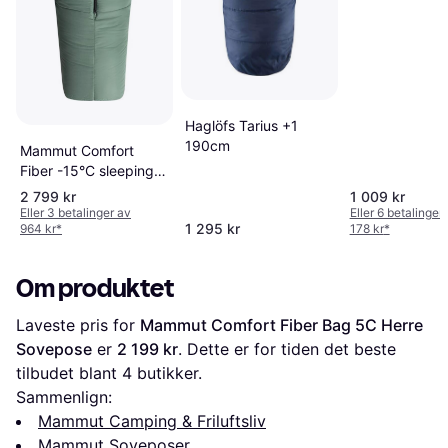
Haglöfs Tarius +1
190cm
Mammut Comfort
Fiber -15°C sleeping
bag
2 799 kr
1 009 kr
Eller 3 betalinger av
Eller 6 betalinger
1 295 kr
964 kr
*
178 kr
*
Om produktet
Laveste pris for 
Mammut Comfort Fiber Bag 5C Herre 
Sovepose
 er 
2 199 kr
. Dette er for tiden det beste 
tilbudet blant 
4
 butikker.
Sammenlign:
Mammut Camping & Friluftsliv
Mammut Soveposer