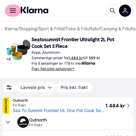
For kunder
For bedrifter
Klarna
/
Shopping
/
Sport & Fritid
/
Fiske & Friluftsliv
/
Camping & Friluftsl
Seatosummit Frontier Ultralight 2L Pot 
Cook Set 3 Piece
Kopp, Aluminium
Sammenlign priser fra
1 484 kr
til
1 599 kr
+
6
Fra 6 betalinger av 178 kr med
Prøv fleksible betalinger*
Laveste pris
Pris inkl. frakt
Outnorth
ANNONSE
1 484 kr
Fri frakt
Sea To Summit Frontier UL One Pot Cook Set 5 Pieces Multi OneSize
Outnorth
Fri frakt