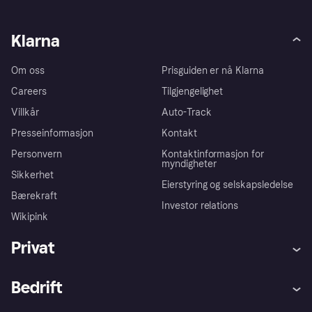
Klarna
Om oss
Prisguiden er nå Klarna
Careers
Tilgjengelighet
Villkår
Auto-Track
Presseinformasjon
Kontakt
Personvern
Kontaktinformasjon for
myndigheter
Sikkerhet
Eierstyring og selskapsledelse
Bærekraft
Investor relations
Wikipink
Privat
Hjelp
Kjøperbeskyttelse
Bedrift
Logg inn
Klager