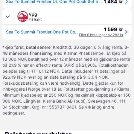
1 484 kr
Sea To Summit Frontier UL One Pot Cook Set 5 Pieces Multi OneSize
Vpg
Fri frakt
1 599 kr
Sea To Summit Frontier One Pot Cooc Set 1 kjele + 2 boller + 2 kopper
Eller 6 betalinger av 282 kr
*
Kjøp først, betal senere
: Kreditttid: 30 dager. 0 % årlig rente.
3–
48 måneders finansiering med Klarna
: Priseksempel: Et kjøp på
10 000 NOK betalt ned over 12 måneder med en gjeldende rente
på 21.9 % har en effektiv rente (APR) på 21,90%. Totalkostnaden
beløper seg til 11 101.12 NOK. Dette inkluderer 11 betalinger på
926.19 NOK hver og en siste betaling på 913,04 NOK.
Forskuddsbetaling kan være nødvendig. Dette gjelder kun for
innbyggere i Norge over 18 år. Forutsetter godkjenning av Klarna.
Minimum kjøpsbeløp er 250 NOK og maksimalt kjøpsbeløp er 150
000 NOK. Långiver: Klarna Bank AB (publ), Sveavägen 46, 111
34 Stockholm, Org. nr.: 556737-0431.
Se vilkår og andre
betingelser
.