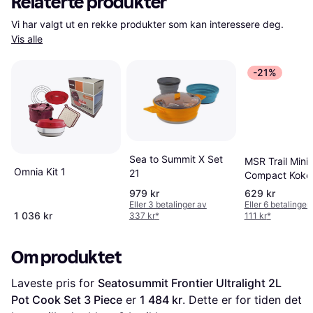
Relaterte produkter
Vi har valgt ut en rekke produkter som kan interessere deg. 
Vis alle
-21%
Sea to Summit X Set
MSR Trail Mini
Omnia Kit 1
21
Compact Kokes
979 kr
629 kr
Eller 3 betalinger av
Eller 6 betalinger
1 036 kr
337 kr
*
111 kr
*
Om produktet
Laveste pris for 
Seatosummit Frontier Ultralight 2L 
Pot Cook Set 3 Piece
 er 
1 484 kr
. Dette er for tiden det 