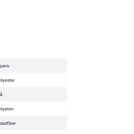
 pers.
olyester
lå
olyeten
lassfiber