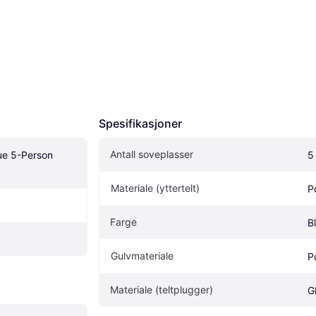
Spesifikasjoner
Antall soveplasser
ue 5-Person 
5
Materiale (yttertelt)
P
Farge
B
Gulvmateriale
P
Materiale (teltplugger)
G