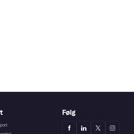
t
Følg
port