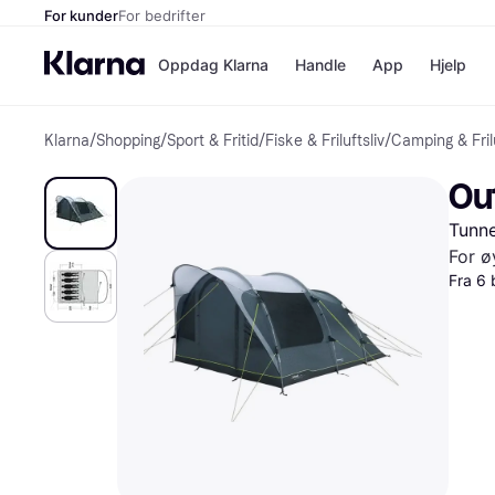
For kunder
For bedrifter
Oppdag Klarna
Handle
App
Hjelp
Klarna
/
Shopping
/
Sport & Fritid
/
Fiske & Friluftsliv
/
Camping & Frilu
Betalingsm
Butikker
Betalingsme
Elkjøp
Ou
Betal nå
Bookin
Betal i 3 dele
Farmasi
Tunne
Betal innen 
kicks.n
Finansiering
Norweg
For ø
Vipps
Fra 6 
Butikkovers