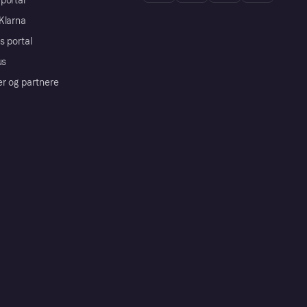
portal
Klarna
s portal
us
er og partnere