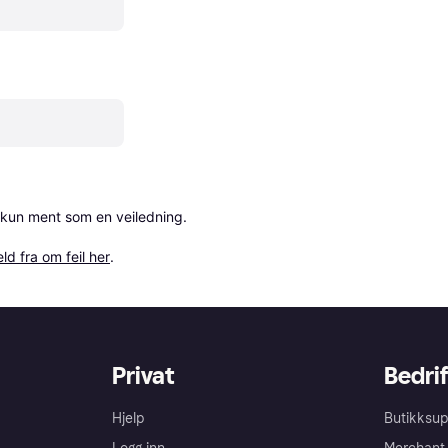
 kun ment som en veiledning.

ld fra om feil her
.
Privat
Bedrif
Hjelp
Butikksup