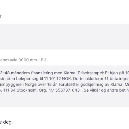
r
 vannsøyle 3000 mm - Blå
3–48 måneders finansiering med Klarna
: Priseksempel: Et kjøp på
ostnaden beløper seg til 11 101.12 NOK. Dette inkluderer 11 betalin
 innbyggere i Norge over 18 år. Forutsetter godkjenning av Klarna.
, 111 34 Stockholm, Org. nr.: 556737-0431.
Se vilkår og andre betin
e deg. 