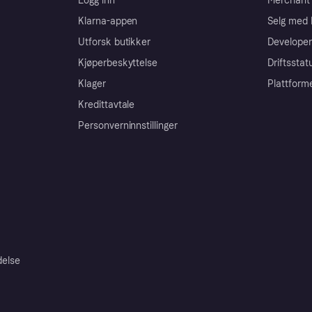
Logg inn
Merchant 
Klarna-appen
Selg med 
Utforsk butikker
Developer
Kjøperbeskyttelse
Driftsstat
Klager
Plattform
Kredittavtale
Personverninnstillinger
delse