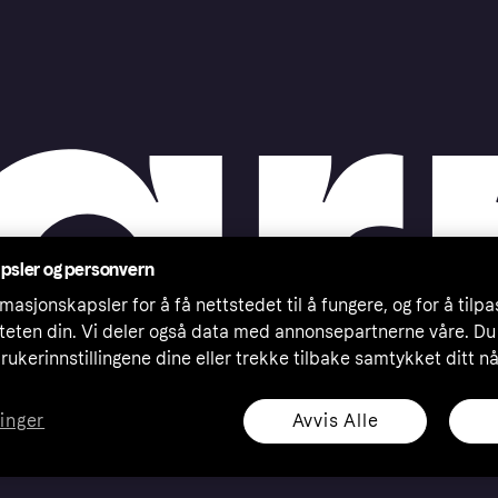
psler og personvern
masjonskapsler for å få nettstedet til å fungere, og for å tilp
iteten din. Vi deler også data med annonsepartnerne våre. Du
rukerinnstillingene dine eller trekke tilbake samtykket ditt n
Avvis Alle
linger
eserved. Klarna Bank AB (publ). Sveavägen 46, 111 34