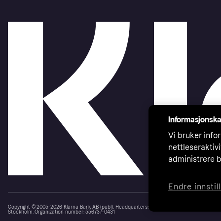
Informasjonska
Vi bruker infor
nettleseraktiv
administrere b
Endre innstil
Copyright © 2005-2026 Klarna Bank AB (publ). Headquarters: Stockholm, Sweden. All rights r
Stockholm. Organization number: 556737-0431