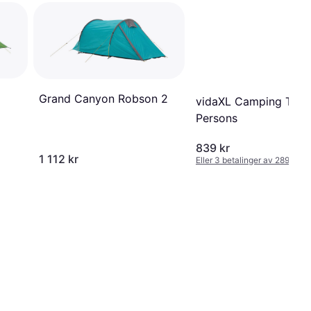
Grand Canyon Robson 2
vidaXL Camping Tent
Persons
839 kr
1 112 kr
Eller 3 betalinger av 289 kr
*