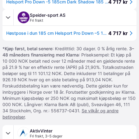
4 717 kr
Helsport Pro Down -5 185cm Dark Shadow 185 cm
Speider-sport AS
Fri frakt
4 717 kr
Høstpose i dun 185 cm Helsport Pro Down –5 185 10451
*
Kjøp først, betal senere
: Kreditttid: 30 dager. 0 % årlig rente.
3–
48 måneders finansiering med Klarna
: Priseksempel: Et kjøp på
10 000 NOK betalt ned over 12 måneder med en gjeldende rente
på 21.9 % har en effektiv rente (APR) på 21,90%. Totalkostnaden
beløper seg til 11 101.12 NOK. Dette inkluderer 11 betalinger på
926.19 NOK hver og en siste betaling på 913,04 NOK.
Forskuddsbetaling kan være nødvendig. Dette gjelder kun for
innbyggere i Norge over 18 år. Forutsetter godkjenning av Klarna.
Minimum kjøpsbeløp er 250 NOK og maksimalt kjøpsbeløp er 150
000 NOK. Långiver: Klarna Bank AB (publ), Sveavägen 46, 111
34 Stockholm, Org. nr.: 556737-0431.
Se vilkår og andre
betingelser
.
AktivVinter
Fri frakt
,
3–5 dager