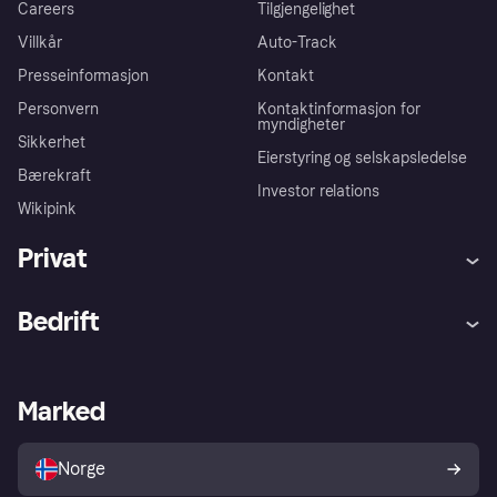
Careers
Tilgjengelighet
Villkår
Auto-Track
Presseinformasjon
Kontakt
Personvern
Kontaktinformasjon for
myndigheter
Sikkerhet
Eierstyring og selskapsledelse
Bærekraft
Investor relations
Wikipink
Privat
Hjelp
Kjøperbeskyttelse
Bedrift
Logg inn
Klager
Butikksupport
Developers portal
Klarna-appen
Kredittavtale
Merchant portal
Driftsstatus
Marked
Utforsk butikker
Personverninnstillinger
Selg med Klarna
Plattformer og partnere
Norge