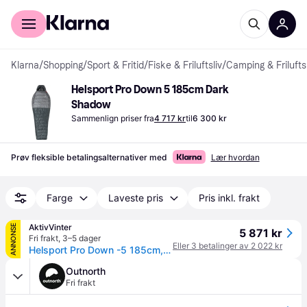
For kunder
For bedrifter
Klarna
/
Shopping
/
Sport & Fritid
/
Fiske & Friluftsliv
/
Camping & Friluftsl
Helsport Pro Down 5 185cm Dark 
Shadow
Sammenlign priser fra
4 717 kr
til
6 300 kr
Prøv fleksible betalingsalternativer med
Lær hvordan
Farge
Laveste pris
Pris inkl. frakt
AktivVinter
ANNONSE
5 871 kr
Fri frakt
,
3–5 dager
Eller 3 betalinger av 2 022 kr
Helsport Pro Down -5 185cm, sovepose, grå
Outnorth
Fri frakt