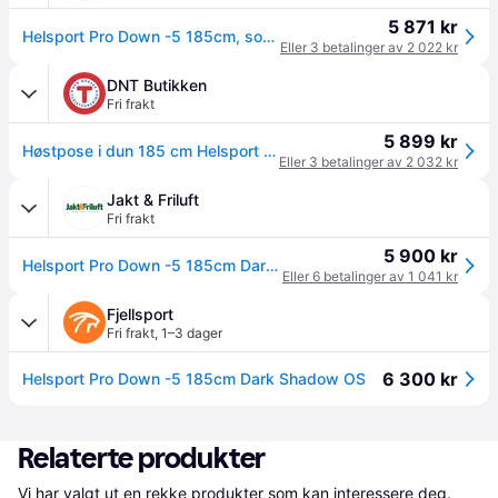
5 871 kr
Helsport Pro Down -5 185cm, sovepose, grå
Eller 3 betalinger av 2 022 kr
DNT Butikken
Fri frakt
5 899 kr
Høstpose i dun 185 cm Helsport Pro Down –5 185 10451
Eller 3 betalinger av 2 032 kr
Jakt & Friluft
Fri frakt
5 900 kr
Helsport Pro Down -5 185cm Dark Shadow/Ruby Red
Eller 6 betalinger av 1 041 kr
Fjellsport
Fri frakt
,
1–3 dager
6 300 kr
Helsport Pro Down -5 185cm Dark Shadow OS
Relaterte produkter
Vi har valgt ut en rekke produkter som kan interessere deg. 