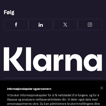
Følg
Copyright © 2005-2026 Klarna Bank AB (publ). Headquarters: Stockholm, Sweden. All
rights reserved. Klarna Bank AB (publ). Sveavägen 46, 111 34 Stockholm. Organization
Informasjonskapsler og personvern
number: 556737-0431
Vi bruker informasjonskapsler for å få nettstedet til å fungere, og for å
Cookies
Klarna.com
tilpasse og analysere nettleseraktiviteten din. Vi deler også data med
annonsepartnerne våre. Du kan administrere brukerinnstillingene dine