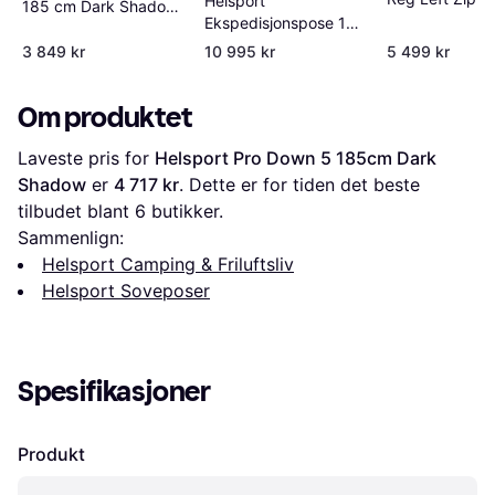
Helsport
185 cm Dark Shadow
Ekspedisjonspose 195
Ruby Red
cm Spitsbergen X-
3 849 kr
10 995 kr
5 499 kr
trem
Om produktet
Laveste pris for 
Helsport Pro Down 5 185cm Dark 
Shadow
 er 
4 717 kr
. Dette er for tiden det beste 
tilbudet blant 
6
 butikker.
Sammenlign:
Helsport Camping & Friluftsliv
Helsport Soveposer
Spesifikasjoner
Produkt