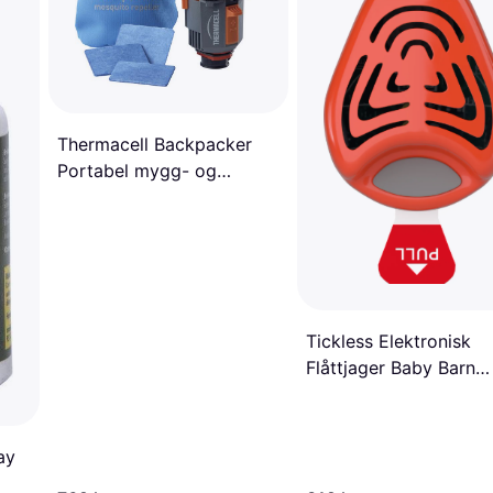
Thermacell Backpacker
Portabel mygg- og
knottfjerner
Tickless Elektronisk
Flåttjager Baby Barn
Oransje
ay