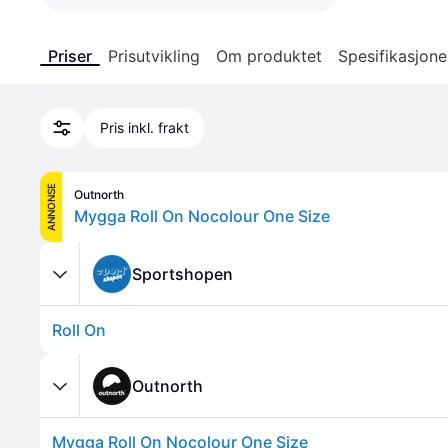
Priser
Prisutvikling
Om produktet
Spesifikasjone
Pris inkl. frakt
ANNONSE
Outnorth
Mygga Roll On Nocolour One Size
Sportshopen
Roll On
Outnorth
Mygga Roll On Nocolour One Size