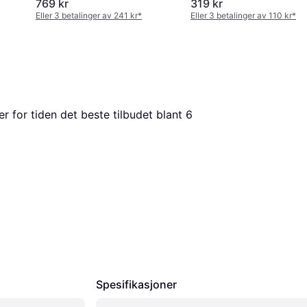
769 kr
319 kr
Eller 3 betalinger av 241 kr
*
Eller 3 betalinger av 110 kr
*
er for tiden det beste tilbudet blant 
6
Spesifikasjoner