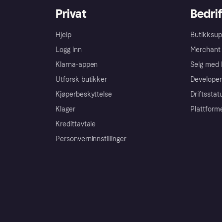
Privat
Bedrif
Hjelp
Butikksup
Logg inn
Merchant 
Klarna-appen
Selg med 
Utforsk butikker
Developer
Kjøperbeskyttelse
Driftsstat
Klager
Plattform
Kredittavtale
Personverninnstillinger