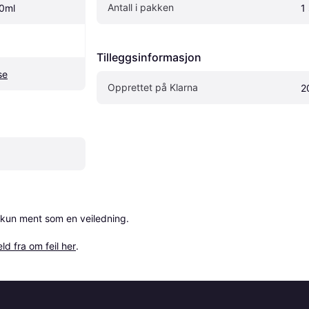
Antall i pakken
0ml
1 
Tilleggsinformasjon
se
Opprettet på Klarna
2
 kun ment som en veiledning.

ld fra om feil her
.