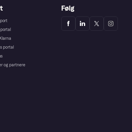
t
Følg
port
portal
Klarna
s portal
us
er og partnere