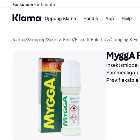
For kunder
For bedrifter
Oppdag Klarna
Handle
App
Hjelp
Klarna
/
Shopping
/
Sport & Fritid
/
Fiske & Friluftsliv
/
Camping & Frilu
Betalingsm
Butikker
Betalingsme
Elkjøp
MyggA R
Betal nå
Bookin
Betal i 3 dele
Farmasi
Insektsmiddel
Betal innen 
kicks.n
Finansiering
Norweg
Sammenlign pr
Vipps
Prøv fleksible
Butikkovers