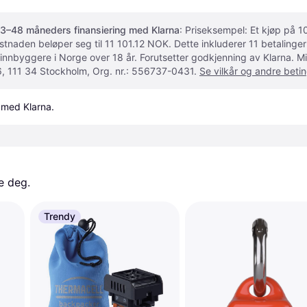
3–48 måneders finansiering med Klarna
: Priseksempel: Et kjøp på
ostnaden beløper seg til 11 101.12 NOK. Dette inkluderer 11 betalin
 innbyggere i Norge over 18 år. Forutsetter godkjenning av Klarna.
, 111 34 Stockholm, Org. nr.: 556737-0431.
Se vilkår og andre betin
 med Klarna.
e deg. 
Trendy