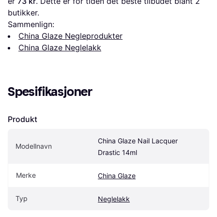
er 
73 kr
. Dette er for tiden det beste tilbudet blant 
2
butikker.
Sammenlign:
China Glaze Negleprodukter
China Glaze Neglelakk
Spesifikasjoner
Produkt
China Glaze Nail Lacquer 
Modellnavn
Drastic 14ml
Merke
China Glaze
Typ
Neglelakk