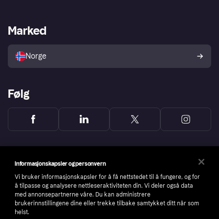
Butikksupport
Developers portal
Klarna-appen
Kredittavtale
Merchant portal
Driftsstatus
Marked
Utforsk butikker
Personverninnstillinger
Selg med Klarna
Plattformer og partnere
Norge
Følg
Informasjonskapsler og personvern
Vi bruker informasjonskapsler for å få nettstedet til å fungere, og for
å tilpasse og analysere nettleseraktiviteten din. Vi deler også data
med annonsepartnerne våre. Du kan administrere
brukerinnstillingene dine eller trekke tilbake samtykket ditt når som
helst.