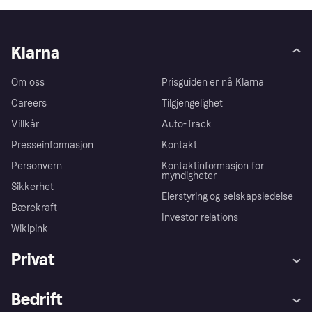
Klarna
Om oss
Prisguiden er nå Klarna
Careers
Tilgjengelighet
Villkår
Auto-Track
Presseinformasjon
Kontakt
Personvern
Kontaktinformasjon for
myndigheter
Sikkerhet
Eierstyring og selskapsledelse
Bærekraft
Investor relations
Wikipink
Privat
Hjelp
Kjøperbeskyttelse
Bedrift
Logg inn
Klager