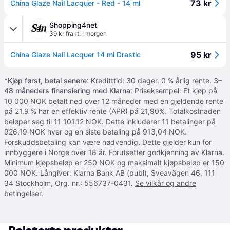
73 kr
China Glaze Nail Lacquer - Red - 14 ml
Shopping4net
39 kr frakt
,
I morgen
95 kr
China Glaze Nail Lacquer 14 ml Drastic
*
Kjøp først, betal senere
: Kreditttid: 30 dager. 0 % årlig rente.
3–
48 måneders finansiering med Klarna
: Priseksempel: Et kjøp på
10 000 NOK betalt ned over 12 måneder med en gjeldende rente
på 21.9 % har en effektiv rente (APR) på 21,90%. Totalkostnaden
beløper seg til 11 101.12 NOK. Dette inkluderer 11 betalinger på
926.19 NOK hver og en siste betaling på 913,04 NOK.
Forskuddsbetaling kan være nødvendig. Dette gjelder kun for
innbyggere i Norge over 18 år. Forutsetter godkjenning av Klarna.
Minimum kjøpsbeløp er 250 NOK og maksimalt kjøpsbeløp er 150
000 NOK. Långiver: Klarna Bank AB (publ), Sveavägen 46, 111
34 Stockholm, Org. nr.: 556737-0431.
Se vilkår og andre
betingelser
.