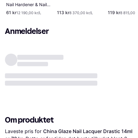
Button 13.5ml
Nail Hardener & Nail
13.5ml
Shield Pink 5ml
61 kr
113 kr
119 kr
12 190,00 kr/L
8 370,00 kr/L
8 815,00 k
Anmeldelser
Om produktet
Laveste pris for 
China Glaze Nail Lacquer Drastic 14ml