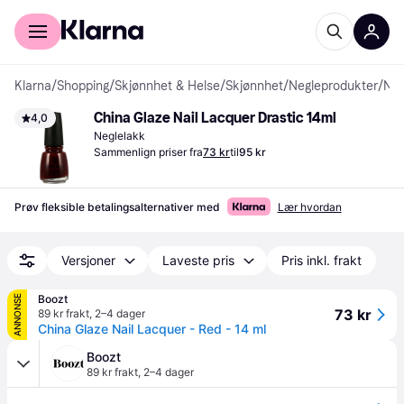
For kunder
For bedrifter
Klarna
/
Shopping
/
Skjønnhet & Helse
/
Skjønnhet
/
Negleprodukter
/
Neglelakk
China Glaze Nail Lacquer Drastic 14ml
4,0
Neglelakk
Sammenlign priser fra
73 kr
til
95 kr
Prøv fleksible betalingsalternativer med
Lær hvordan
Versjoner
Laveste pris
Pris inkl. frakt
Boozt
ANNONSE
73 kr
89 kr frakt
,
2–4 dager
China Glaze Nail Lacquer - Red - 14 ml
Boozt
89 kr frakt
,
2–4 dager