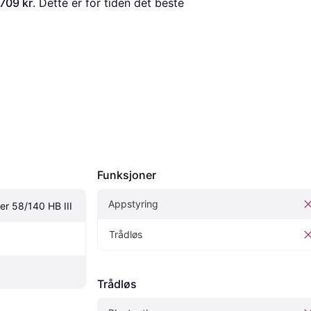
 709 kr
. Dette er for tiden det beste 
Funksjoner
Appstyring
r 58/140 HB III
Trådløs
Trådløs