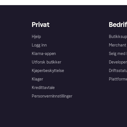
Privat
Bedrif
Hjelp
Butikksup
Logg inn
Merchant 
Klarna-appen
Selg med 
Utforsk butikker
Developer
Kjøperbeskyttelse
Driftsstat
Klager
Plattform
Kredittavtale
Personverninnstillinger