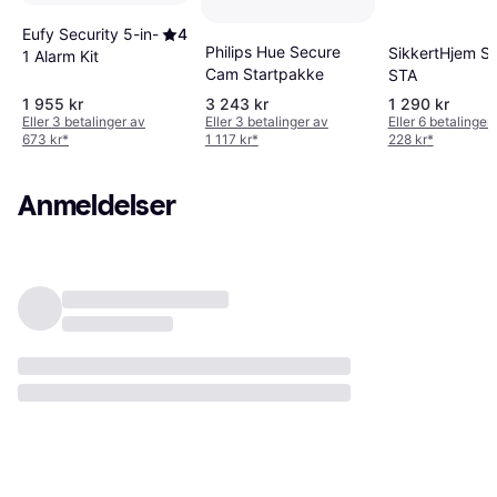
Eufy Security 5-in-
4
Philips Hue Secure
SikkertHjem S
1 Alarm Kit
Cam Startpakke
STA
1 955 kr
3 243 kr
1 290 kr
Eller 3 betalinger av
Eller 3 betalinger av
Eller 6 betalinger
673 kr
*
1 117 kr
*
228 kr
*
Anmeldelser