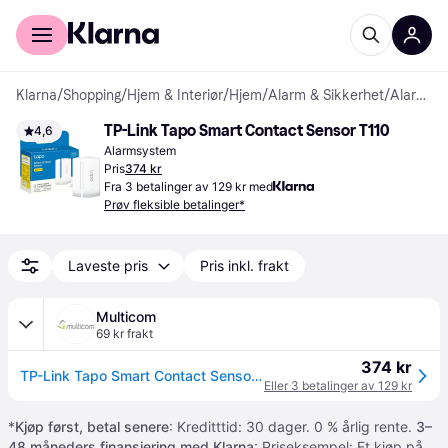
For kunder
For bedrifter
Klarna
/
Shopping
/
Hjem & Interiør
/
Hjem
/
Alarm & Sikkerhet
/
Alarmer & overvåkning
TP-Link Tapo Smart Contact Sensor T110
4,6
Alarmsystem
Pris
374 kr
Fra 3 betalinger av 129 kr med
Prøv fleksible betalinger*
Laveste pris
Pris inkl. frakt
Multicom
69 kr frakt
374 kr
TP-Link Tapo Smart Contact Sensor /Tapo T110 (TAPO T110)
Eller 3 betalinger av 129 kr
*
Kjøp først, betal senere
: Kreditttid: 30 dager. 0 % årlig rente.
3–
48 måneders finansiering med Klarna
: Priseksempel: Et kjøp på