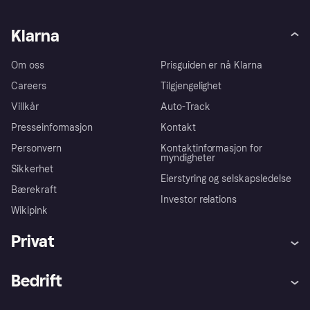
Klarna
Om oss
Prisguiden er nå Klarna
Careers
Tilgjengelighet
Villkår
Auto-Track
Presseinformasjon
Kontakt
Personvern
Kontaktinformasjon for
myndigheter
Sikkerhet
Eierstyring og selskapsledelse
Bærekraft
Investor relations
Wikipink
Privat
Hjelp
Kjøperbeskyttelse
Bedrift
Logg inn
Klager