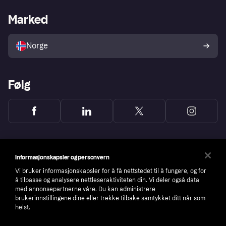
Butikksupport
Developers portal
Klarna-appen
Kredittavtale
Merchant portal
Driftsstatus
Marked
Utforsk butikker
Personverninnstillinger
Selg med Klarna
Plattformer og partnere
Norge
Følg
Informasjonskapsler og personvern
Vi bruker informasjonskapsler for å få nettstedet til å fungere, og for
å tilpasse og analysere nettleseraktiviteten din. Vi deler også data
med annonsepartnerne våre. Du kan administrere
brukerinnstillingene dine eller trekke tilbake samtykket ditt når som
helst.