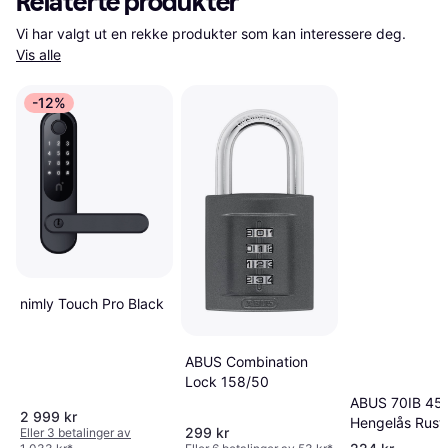
Relaterte produkter
Vi har valgt ut en rekke produkter som kan interessere deg. 
Vis alle
-12%
nimly Touch Pro Black
ABUS Combination
Lock 158/50
ABUS 70IB 45
2 999 kr
Hengelås Rustf
299 kr
Eller 3 betalinger av
Messing