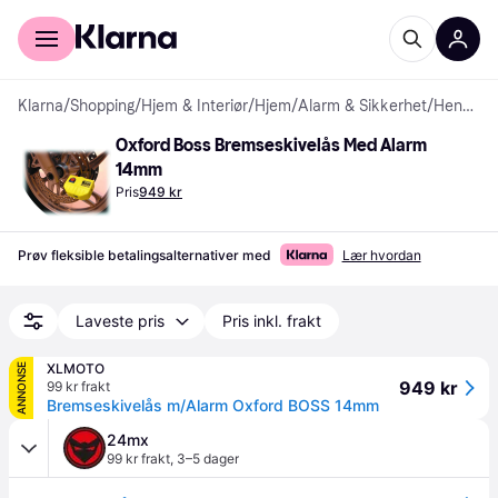
For kunder
For bedrifter
Klarna
/
Shopping
/
Hjem & Interiør
/
Hjem
/
Alarm & Sikkerhet
/
Hengelås
Oxford Boss Bremseskivelås Med Alarm 
14mm
Pris
949 kr
Prøv fleksible betalingsalternativer med
Lær hvordan
Laveste pris
Pris inkl. frakt
XLMOTO
ANNONSE
949 kr
99 kr frakt
Bremseskivelås m/Alarm Oxford BOSS 14mm
24mx
99 kr frakt
,
3–5 dager