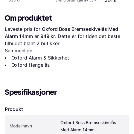
224 kr
1 033 kr
*
Eller 6 betalinger av 53 kr
*
Om produktet
Laveste pris for 
Oxford Boss Bremseskivelås Med 
Alarm 14mm
 er 
949 kr
. Dette er for tiden det beste 
tilbudet blant 
2
 butikker.
Sammenlign:
Oxford Alarm & Sikkerhet
Oxford Hengelås
Spesifikasjoner
Produkt
Oxford Boss Bremseskivelås 
Modellnavn
Med Alarm 14mm