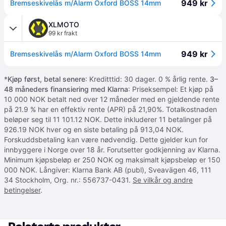
949 kr
Bremseskivelås m/Alarm Oxford BOSS 14mm
XLMOTO
99 kr frakt
949 kr
Bremseskivelås m/Alarm Oxford BOSS 14mm
*
Kjøp først, betal senere
: Kreditttid: 30 dager. 0 % årlig rente.
3–
48 måneders finansiering med Klarna
: Priseksempel: Et kjøp på
10 000 NOK betalt ned over 12 måneder med en gjeldende rente
på 21.9 % har en effektiv rente (APR) på 21,90%. Totalkostnaden
beløper seg til 11 101.12 NOK. Dette inkluderer 11 betalinger på
926.19 NOK hver og en siste betaling på 913,04 NOK.
Forskuddsbetaling kan være nødvendig. Dette gjelder kun for
innbyggere i Norge over 18 år. Forutsetter godkjenning av Klarna.
Minimum kjøpsbeløp er 250 NOK og maksimalt kjøpsbeløp er 150
000 NOK. Långiver: Klarna Bank AB (publ), Sveavägen 46, 111
34 Stockholm, Org. nr.: 556737-0431.
Se vilkår og andre
betingelser
.