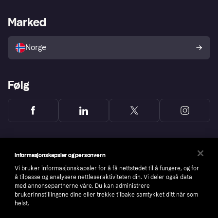
Butikksupport
Developers portal
Klarna-appen
Kredittavtale
Merchant portal
Driftsstatus
Marked
Utforsk butikker
Personverninnstillinger
Selg med Klarna
Plattformer og partnere
Norge
Følg
Informasjonskapsler og personvern
Vi bruker informasjonskapsler for å få nettstedet til å fungere, og for
å tilpasse og analysere nettleseraktiviteten din. Vi deler også data
med annonsepartnerne våre. Du kan administrere
brukerinnstillingene dine eller trekke tilbake samtykket ditt når som
helst.