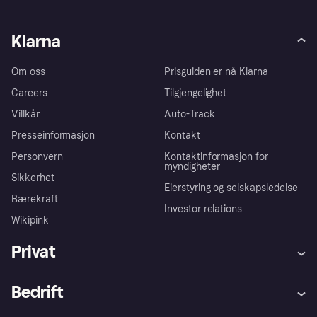
Klarna
Om oss
Prisguiden er nå Klarna
Careers
Tilgjengelighet
Villkår
Auto-Track
Presseinformasjon
Kontakt
Personvern
Kontaktinformasjon for
myndigheter
Sikkerhet
Eierstyring og selskapsledelse
Bærekraft
Investor relations
Wikipink
Privat
Hjelp
Kjøperbeskyttelse
Bedrift
Logg inn
Klager