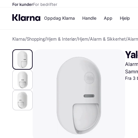
For kunder
For bedrifter
Oppdag Klarna
Handle
App
Hjelp
Klarna
/
Shopping
/
Hjem & Interiør
/
Hjem
/
Alarm & Sikkerhet
/
Alar
Betalingsm
Butikker
Betalingsme
Elkjøp
Ya
Betal nå
Bookin
Betal i 3 dele
Farmasi
Alarm
Betal innen 
kicks.n
Finansiering
Norweg
Samme
Vipps
Fra 3 
Butikkovers