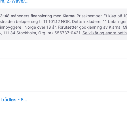
Yale Innendørs Bevegelsessensor AL‑PIR‑1A‑W – 12 m, Z‑Wave/PIR, 868 MHz, CR123A – Hvit
3–48 måneders finansiering med Klarna
: Priseksempel: Et kjøp på
ostnaden beløper seg til 11 101.12 NOK. Dette inkluderer 11 betalin
 innbyggere i Norge over 18 år. Forutsetter godkjenning av Klarna.
, 111 34 Stockholm, Org. nr.: 556737-0431.
Se vilkår og andre betin
Yale AL-PIR-1A-V1 - Bevegelsessensor - innendørs - trådløs - 868 MHz RF-protokoll