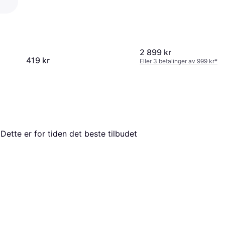
2 899 kr
419 kr
Eller 3 betalinger av 999 kr
*
 Dette er for tiden det beste tilbudet 