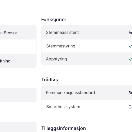
Funksjoner
Stemmeassistent
on Sensor
A
Stemmestyring
Appstyring
åkning
Trådløs
Kommunikasjonsstandard
8
Smarthus-system
G
Tilleggsinformasjon