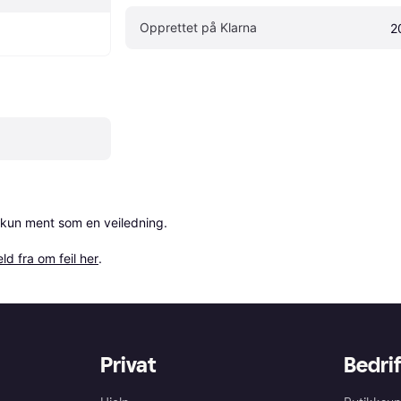
Opprettet på Klarna
2
 kun ment som en veiledning.

ld fra om feil her
.
Privat
Bedrif