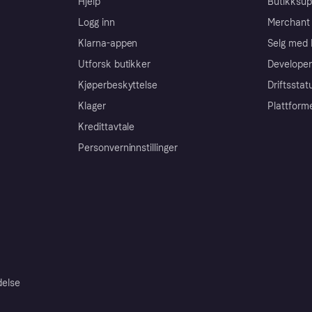
Hjelp
Butikksup
Logg inn
Merchant 
Klarna-appen
Selg med 
Utforsk butikker
Developer
Kjøperbeskyttelse
Driftsstat
Klager
Plattform
Kredittavtale
Personverninnstillinger
delse