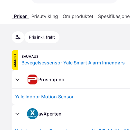
Priser
Prisutvikling
Om produktet
Spesifikasjone
Pris inkl. frakt
ANNONSE
BAUHAUS
Bevegelsessensor Yale Smart Alarm Innendørs
Proshop.no
Yale Indoor Motion Sensor
avXperten