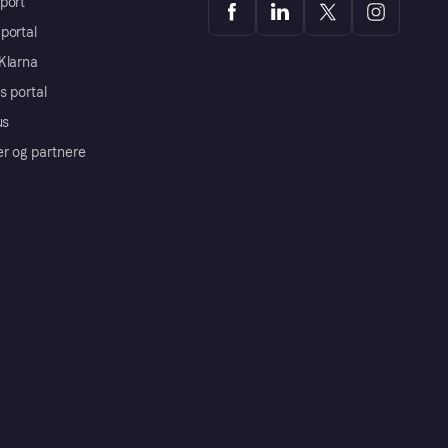
port
portal
Klarna
s portal
us
er og partnere