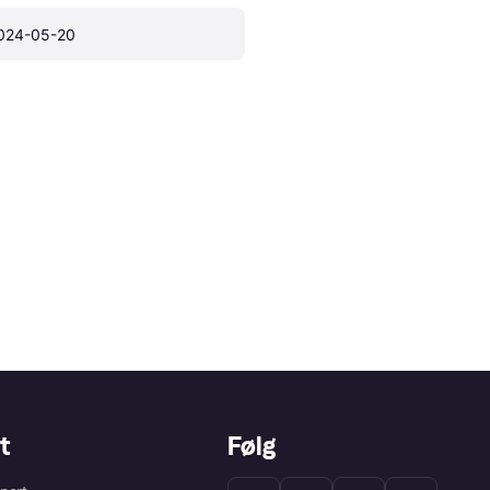
024-05-20
t
Følg