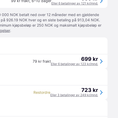
99 kr frakt
,
6–10 dager
Eller 6 betalinger av 121 kr/mnd.
 10 000 NOK betalt ned over 12 måneder med en gjeldende
ger på 926.19 NOK hver og en siste betaling på 913,04 NOK.
 Minimum kjøpsbeløp er 250 NOK og maksimalt kjøpsbeløp er
gelser
.
699 kr
79 kr frakt
Eller 6 betalinger av 123 kr/mnd.
723 kr
Restordre
Eller 3 betalinger av 249 kr/mnd.