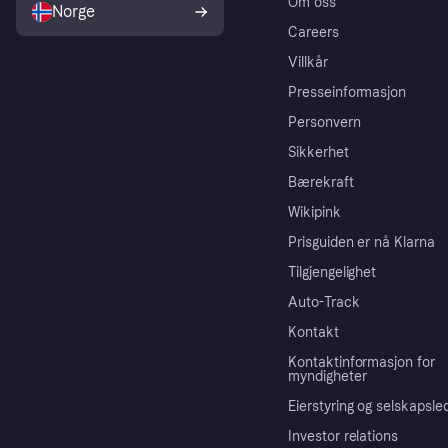
Om oss
Norge
Careers
Villkår
Presseinformasjon
Personvern
Sikkerhet
Bærekraft
Wikipink
Prisguiden er nå Klarna
Tilgjengelighet
Auto-Track
Kontakt
Kontaktinformasjon for
myndigheter
Eierstyring og selskapsle
Investor relations