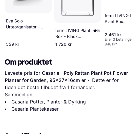
ferm LIVING L
Eva Solo
Plant Box
Urteorganisator -
34x77x45cm
ferm LIVING Plant
5
Svart 13x31x13cm
2 461 kr
Box - Black
Eller 3 betalinger
25x60x65cm
559 kr
1 720 kr
848 kr
*
Om produktet
Laveste pris for 
Casaria - Poly Rattan Plant Pot Flower 
Planter for Garden, 95x27x16cm
 er 
-
. Dette er for 
tiden det beste tilbudet fra 1 forhandler.
Sammenlign:
Casaria Potter, Planter & Dyrking
Casaria Plantekasser