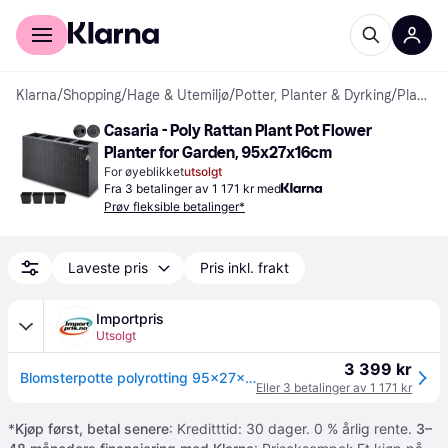
For kunder
For bedrifter
Klarna
/
Shopping
/
Hage & Utemiljø
/
Potter, Planter & Dyrking
/
Plantekasser
Casaria - Poly Rattan Plant Pot Flower 
Planter for Garden, 95x27x16cm
For øyeblikket
utsolgt
Fra 3 betalinger av 1 171 kr med
Prøv fleksible betalinger*
Laveste pris
Pris inkl. frakt
Importpris
Utsolgt
3 399 kr
Blomsterpotte polyrotting 95x27x60cm - sort
Eller 3 betalinger av 1 171 kr
*
Kjøp først, betal senere
: Kreditttid: 30 dager. 0 % årlig rente.
3–