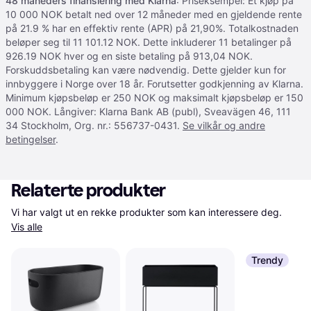
48 måneders finansiering med Klarna
: Priseksempel: Et kjøp på
10 000 NOK betalt ned over 12 måneder med en gjeldende rente
på 21.9 % har en effektiv rente (APR) på 21,90%. Totalkostnaden
beløper seg til 11 101.12 NOK. Dette inkluderer 11 betalinger på
926.19 NOK hver og en siste betaling på 913,04 NOK.
Forskuddsbetaling kan være nødvendig. Dette gjelder kun for
innbyggere i Norge over 18 år. Forutsetter godkjenning av Klarna.
Minimum kjøpsbeløp er 250 NOK og maksimalt kjøpsbeløp er 150
000 NOK. Långiver: Klarna Bank AB (publ), Sveavägen 46, 111
34 Stockholm, Org. nr.: 556737-0431.
Se vilkår og andre
betingelser
.
Relaterte produkter
Vi har valgt ut en rekke produkter som kan interessere deg. 
Vis alle
Trendy