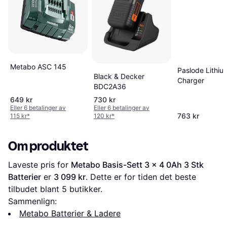
Metabo ASC 145
Paslode Lithiu
Black & Decker
Charger
BDC2A36
649 kr
730 kr
Eller 6 betalinger av
Eller 6 betalinger av
763 kr
115 kr
*
120 kr
*
Om produktet
Laveste pris for 
Metabo Basis-Sett 3 x 4 0Ah 3 Stk 
Batterier
 er 
3 099 kr
. Dette er for tiden det beste 
tilbudet blant 
5
 butikker.
Sammenlign:
Metabo Batterier & Ladere