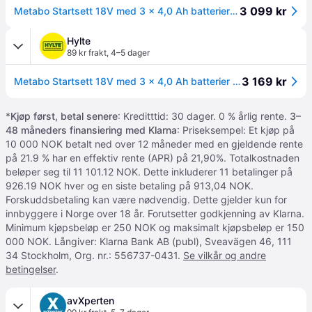
3 099 kr
Metabo Startsett 18V med 3 x 4,0 Ah batterier og lader ASC 30–36V
Hylte
89 kr frakt
,
4–5 dager
3 169 kr
Metabo Startsett 18V med 3 x 4,0 Ah batterier og lader ASC 30–36V
*
Kjøp først, betal senere
: Kreditttid: 30 dager. 0 % årlig rente.
3–
48 måneders finansiering med Klarna
: Priseksempel: Et kjøp på
10 000 NOK betalt ned over 12 måneder med en gjeldende rente
på 21.9 % har en effektiv rente (APR) på 21,90%. Totalkostnaden
beløper seg til 11 101.12 NOK. Dette inkluderer 11 betalinger på
926.19 NOK hver og en siste betaling på 913,04 NOK.
Forskuddsbetaling kan være nødvendig. Dette gjelder kun for
innbyggere i Norge over 18 år. Forutsetter godkjenning av Klarna.
Minimum kjøpsbeløp er 250 NOK og maksimalt kjøpsbeløp er 150
000 NOK. Långiver: Klarna Bank AB (publ), Sveavägen 46, 111
34 Stockholm, Org. nr.: 556737-0431.
Se vilkår og andre
betingelser
.
avXperten