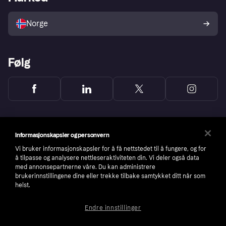
Selg med Klarna
Plattformer og partnere
Norge
Følg
Informasjonskapsler og personvern
Vi bruker informasjonskapsler for å få nettstedet til å fungere, og for
å tilpasse og analysere nettleseraktiviteten din. Vi deler også data
med annonsepartnerne våre. Du kan administrere
brukerinnstillingene dine eller trekke tilbake samtykket ditt når som
helst.
Endre innstillinger
Copyright © 2005-2026 Klarna Bank AB (publ). Headquarters: Stockholm, Sweden. All
rights reserved. Klarna Bank AB (publ). Sveavägen 46, 111 34 Stockholm. Organization