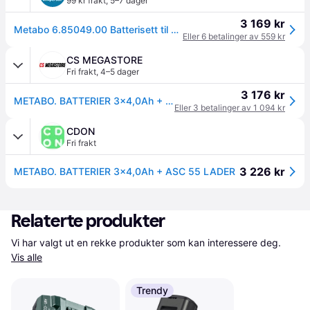
99 kr frakt
,
5–7 dager
3 169 kr
Metabo 6.85049.00 Batterisett til verktøy - 3x18V/4.0 Ah, inkl. lader
Eller 6 betalinger av 559 kr
CS MEGASTORE
Fri frakt
,
4–5 dager
3 176 kr
METABO. BATTERIER 3x4,0Ah + ASC 55 LADER
Eller 3 betalinger av 1 094 kr
CDON
Fri frakt
3 226 kr
METABO. BATTERIER 3x4,0Ah + ASC 55 LADER
Relaterte produkter
Vi har valgt ut en rekke produkter som kan interessere deg. 
Vis alle
Trendy