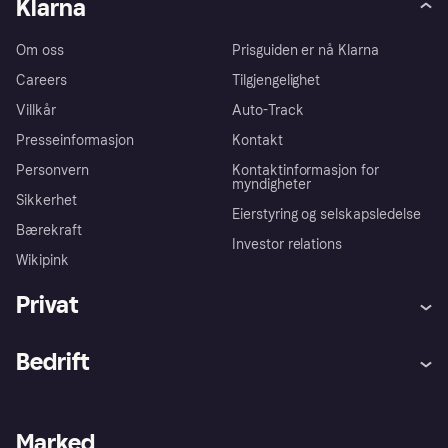
Klarna
Om oss
Prisguiden er nå Klarna
Careers
Tilgjengelighet
Villkår
Auto-Track
Presseinformasjon
Kontakt
Personvern
Kontaktinformasjon for
myndigheter
Sikkerhet
Eierstyring og selskapsledelse
Bærekraft
Investor relations
Wikipink
Privat
Hjelp
Kjøperbeskyttelse
Bedrift
Logg inn
Klager
Butikksupport
Developers portal
Klarna-appen
Kredittavtale
Merchant portal
Driftsstatus
Marked
Utforsk butikker
Personverninnstillinger