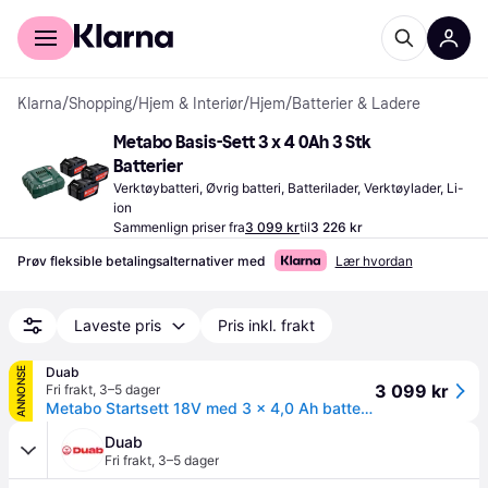
For kunder
For bedrifter
Klarna
/
Shopping
/
Hjem & Interiør
/
Hjem
/
Batterier & Ladere
Metabo Basis-Sett 3 x 4 0Ah 3 Stk 
Batterier
Verktøybatteri, Øvrig batteri, Batterilader, Verktøylader, Li-
ion
Sammenlign priser fra
3 099 kr
til
3 226 kr
Prøv fleksible betalingsalternativer med
Lær hvordan
Laveste pris
Pris inkl. frakt
Duab
ANNONSE
3 099 kr
Fri frakt
,
3–5 dager
Metabo Startsett 18V med 3 x 4,0 Ah batterier og lader ASC 30–36V
Duab
Fri frakt
,
3–5 dager