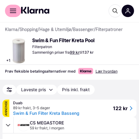
For kunder
For bedrifter
Klarna
/
Shopping
/
Hage & Utemiljø
/
Bassenger
/
Filterpatroner
Swim & Fun Filter Kreta Pool
Filterpatron
Sammenlign priser fra
99 kr
til
137 kr
+
1
Prøv fleksible betalingsalternativer med
Lær hvordan
Laveste pris
Pris inkl. frakt
Duab
ANNONSE
122 kr
89 kr frakt
,
3–5 dager
Swim & Fun Filter Kreta Basseng
CS MEGASTORE
59 kr frakt
,
I morgen