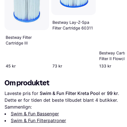
Bestway Lay-Z-Spa
Filter Cartridge 60311
Bestway Filter
Cartridge III
Bestway Cartr
Filter II Flowcl
Filterpatron
45 kr
73 kr
133 kr
Om produktet
Laveste pris for 
Swim & Fun Filter Kreta Pool
 er 
99 kr
. 
Dette er for tiden det beste tilbudet blant 
4
 butikker.
Sammenlign:
Swim & Fun Bassenger
Swim & Fun Filterpatroner