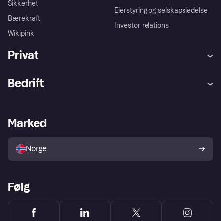
Sikkerhet
Eierstyring og selskapsledelse
Bærekraft
Investor relations
Wikipink
Privat
Hjelp
Kjøperbeskyttelse
Bedrift
Logg inn
Klager
Butikksupport
Developers portal
Klarna-appen
Kredittavtale
Merchant portal
Driftsstatus
Marked
Utforsk butikker
Personverninnstillinger
Selg med Klarna
Plattformer og partnere
Norge
Følg