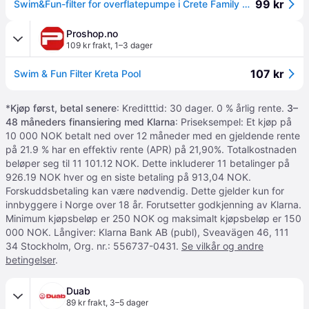
99 kr
Swim&Fun-filter for overflatepumpe i Crete Family Pools
Proshop.no
109 kr frakt
,
1–3 dager
107 kr
Swim & Fun Filter Kreta Pool
*
Kjøp først, betal senere
: Kreditttid: 30 dager. 0 % årlig rente.
3–
48 måneders finansiering med Klarna
: Priseksempel: Et kjøp på
10 000 NOK betalt ned over 12 måneder med en gjeldende rente
på 21.9 % har en effektiv rente (APR) på 21,90%. Totalkostnaden
beløper seg til 11 101.12 NOK. Dette inkluderer 11 betalinger på
926.19 NOK hver og en siste betaling på 913,04 NOK.
Forskuddsbetaling kan være nødvendig. Dette gjelder kun for
innbyggere i Norge over 18 år. Forutsetter godkjenning av Klarna.
Minimum kjøpsbeløp er 250 NOK og maksimalt kjøpsbeløp er 150
000 NOK. Långiver: Klarna Bank AB (publ), Sveavägen 46, 111
34 Stockholm, Org. nr.: 556737-0431.
Se vilkår og andre
betingelser
.
Duab
89 kr frakt
,
3–5 dager