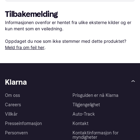
Tilbakemelding
Informasjonen ovenfor er hentet fra ulike eksterne kilder og er 
kun ment som en veiledning.

Oppdaget du noe som ikke stemmer med dette produktet? 
Meld fra om feil her
.
Klarna
Om oss
Prisguiden er nå Klarna
Careers
Tilgjengelighet
Villkår
Auto-Track
Presseinformasjon
Kontakt
Personvern
Kontaktinformasjon for
myndigheter