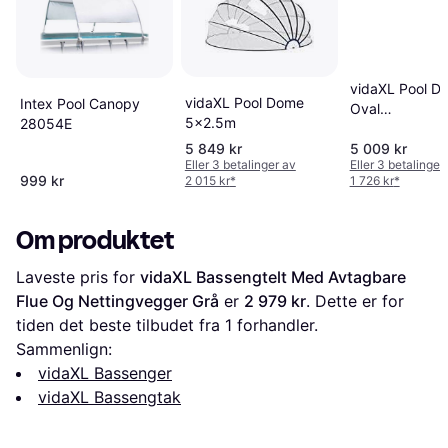
vidaXL Pool D
vidaXL Pool Dome
Intex Pool Canopy
Oval
5x2.5m
28054E
530x410x205
5 849 kr
5 009 kr
Eller 3 betalinger av
Eller 3 betalinger
999 kr
2 015 kr
*
1 726 kr
*
Om produktet
Laveste pris for 
vidaXL Bassengtelt Med Avtagbare 
Flue Og Nettingvegger Grå
 er 
2 979 kr
. Dette er for 
tiden det beste tilbudet fra 1 forhandler.
Sammenlign:
vidaXL Bassenger
vidaXL Bassengtak