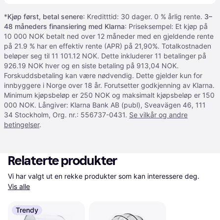
*
Kjøp først, betal senere
: Kreditttid: 30 dager. 0 % årlig rente.
3–
48 måneders finansiering med Klarna
: Priseksempel: Et kjøp på
10 000 NOK betalt ned over 12 måneder med en gjeldende rente
på 21.9 % har en effektiv rente (APR) på 21,90%. Totalkostnaden
beløper seg til 11 101.12 NOK. Dette inkluderer 11 betalinger på
926.19 NOK hver og en siste betaling på 913,04 NOK.
Forskuddsbetaling kan være nødvendig. Dette gjelder kun for
innbyggere i Norge over 18 år. Forutsetter godkjenning av Klarna.
Minimum kjøpsbeløp er 250 NOK og maksimalt kjøpsbeløp er 150
000 NOK. Långiver: Klarna Bank AB (publ), Sveavägen 46, 111
34 Stockholm, Org. nr.: 556737-0431.
Se vilkår og andre
betingelser
.
Relaterte produkter
Vi har valgt ut en rekke produkter som kan interessere deg. 
Vis alle
Trendy