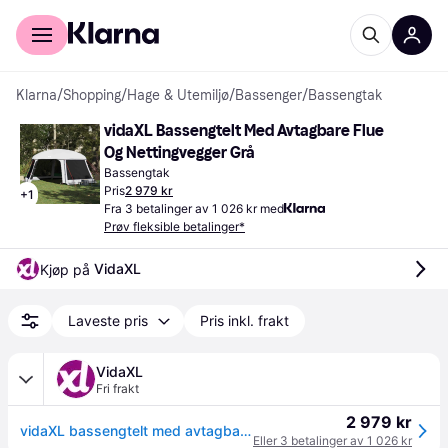
For kunder
For bedrifter
Klarna
/
Shopping
/
Hage & Utemiljø
/
Bassenger
/
Bassengtak
vidaXL Bassengtelt Med Avtagbare Flue 
Og Nettingvegger Grå
Bassengtak
Pris
2 979 kr
+
1
Fra 3 betalinger av 1 026 kr med
Prøv fleksible betalinger*
VidaXL
Kjøp på 
Laveste pris
Pris inkl. frakt
VidaXL
Fri frakt
2 979 kr
vidaXL bassengtelt med avtagbare flue og nettingvegger grå
Eller 3 betalinger av 1 026 kr