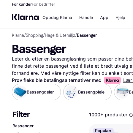
For kunder
For bedrifter
Oppdag Klarna
Handle
App
Hjelp
Klarna
/
Shopping
/
Hage & Utemiljø
/
Bassenger
Betalingsm
Butikker
Bassenger
Betalingsme
Elkjøp
Betal nå
Bookin
Betal i 3 dele
Farmasi
Leter du etter en bassengløsning som passer dine beh
Betal innen 
kicks.n
finne det rette bassenget ved å liste et bredt utvalg 
Finansiering
Norweg
forhandlere. Med våre nyttige filter kan du enkelt sorte
Vipps
materiale. Dette gjør det enklere for deg å velge det
Prøv fleksible betalingsalternativer med
Lær
hage og ditt budsjett. Du kan også lese brukeranmeldel
Bassengdeler
Bassengpleie
Butikkovers
B
erfaringer med produktet. Vi sørger for at du finner d
verdi for pengene. Start her for å finne ditt nye basse
Filter
1000+ produkter
Bassenger
Populær