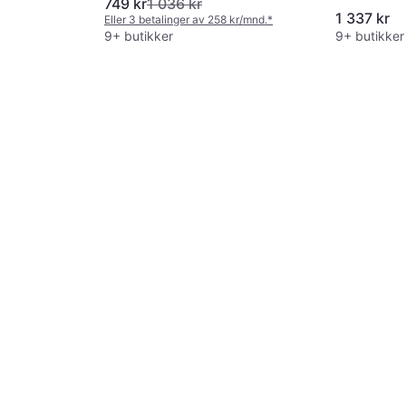
749 kr
1 036 kr
1 337 kr
Eller 3 betalinger av 258 kr/mnd.
*
9+ butikker
9+ butikker