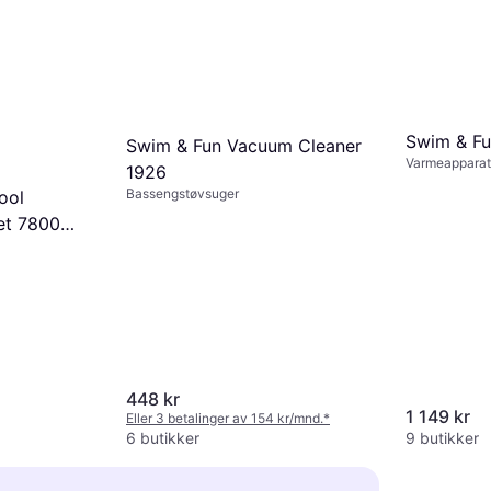
Swim & Fu
Swim & Fun Vacuum Cleaner
Varmeapparat
1926
Bassengstøvsuger
ool
et 7800
448 kr
1 149 kr
Eller 3 betalinger av 154 kr/mnd.
*
6 butikker
9 butikker