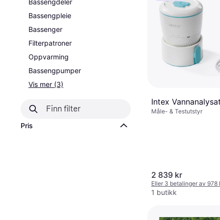
Bassengdeler
Bassengpleie
Bassenger
Filterpatroner
Oppvarming
Bassengpumper
Vis mer (3)
Intex Vannanalysa
Måle- & Testutstyr
Pris
2 839 kr
Eller 3 betalinger av 978
1 butikk