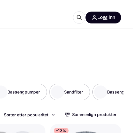
Logg inn
informasjon
utstyr
r Klarna?
tegorier
Bassengpumper
Sandfilter
Bassengstig
Sammenlign produkter
Sorter etter popularitet
-13%