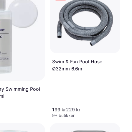
Swim & Fun Pool Hose
Ø32mm 6.6m
ry Swimming Pool
ml
199 kr
229 kr
9+ butikker