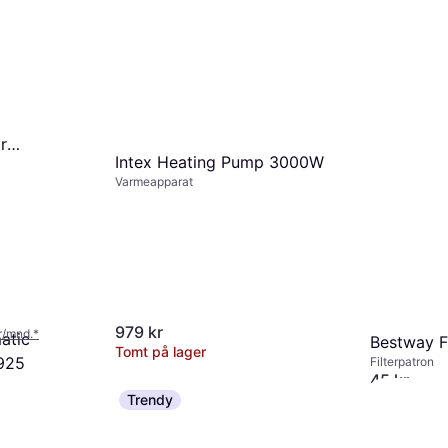
55 kr
8 butikker
r
Intex Heating Pump 3000W
t Børste
Varmeapparat
979 kr
kr/mnd.
*
atic
Bestway Fi
Tomt på lager
925
Filterpatron
45 kr
5 butikker
Trendy
 kr/mnd.
*