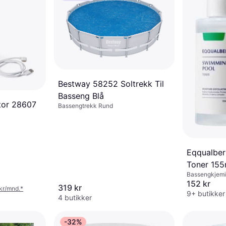
Bestway 58252 Soltrekk Til
Basseng Blå
tor 28607
Bassengtrekk Rund
Eqqualber
Toner 155
Bassengkjemi
152 kr
319 kr
 kr/mnd.
*
9+ butikker
4 butikker
-32%