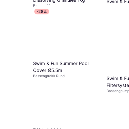
Dissolving Granules 1kg
Swim & Fun
Bassengkjemi
Compact
96 kr
142 kr
-28%
Bassengkjemi
6 butikker
121 kr
7 butikker
Swim & Fun Summer Pool
Cover Ø5.5m
Bassengtrekk Rund
Swim & Fun
Filtersys
Bassengpum