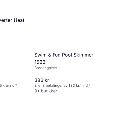
verter Heat
Swim & Fun Pool Skimmer
1533
Bassengpleie
386 kr
85 kr/mnd.
*
Eller 3 betalinger av 133 kr/mnd.
*
9+ butikker
Swim & Fun
Klor pH St