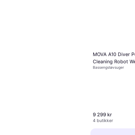
MOVA A10 Diver P
Cleaning Robot W
Bassengstøvsuger
mAh
9 299 kr
4 butikker