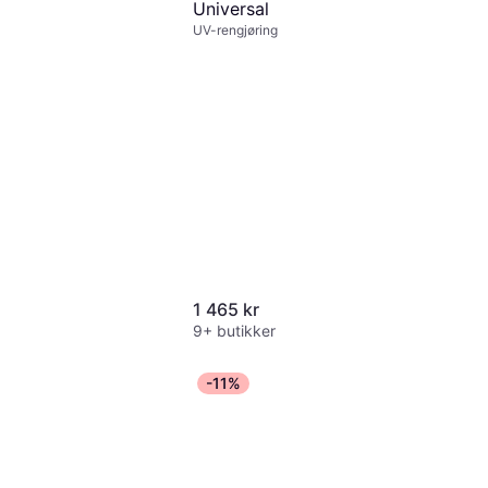
Universal
UV-rengjøring
1 465 kr
9+ butikker
-11%
 Teststrimler for
abilisator 50-pak