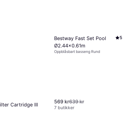
5
Bestway Fast Set Pool
Ø2.44x0.61m
Oppblåsbart basseng Rund
569 kr
639 kr
lter Cartridge III
7 butikker