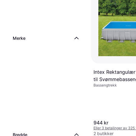
Merke
Intex Rektangulær
til Svømmebassen
Bassengtrekk
200 cm
944 kr
Eller 3 betalinger av 325
2 butikker
Bredde