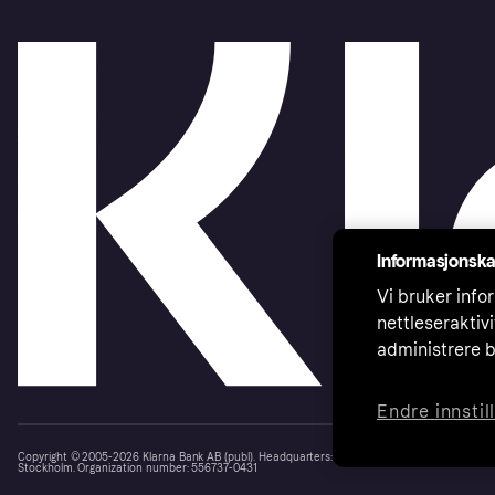
Informasjonska
Vi bruker infor
nettleseraktiv
administrere b
Endre innstil
Copyright © 2005-2026 Klarna Bank AB (publ). Headquarters: Stockholm, Sweden. All rights r
Stockholm. Organization number: 556737-0431