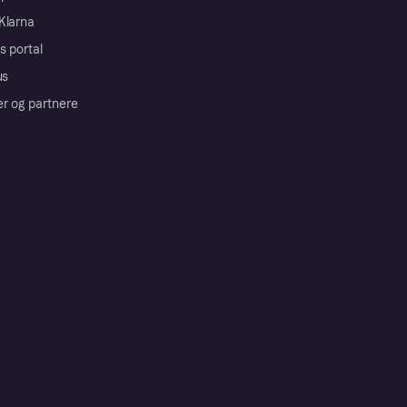
Klarna
s portal
us
er og partnere