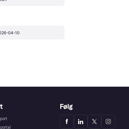
026-04-10
t
Følg
port
portal