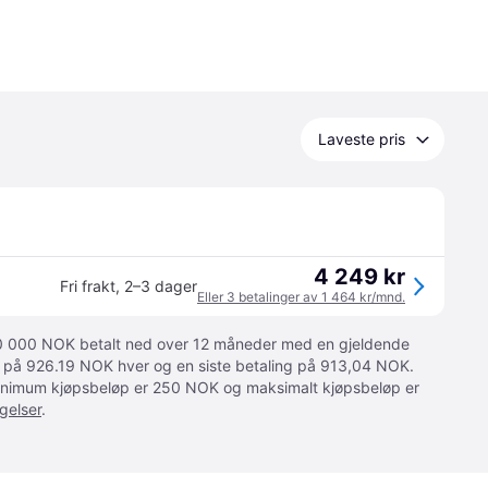
Laveste pris
4 249 kr
Fri frakt
,
2–3 dager
Eller 3 betalinger av 1 464 kr/mnd.
 10 000 NOK betalt ned over 12 måneder med en gjeldende
ger på 926.19 NOK hver og en siste betaling på 913,04 NOK.
 Minimum kjøpsbeløp er 250 NOK og maksimalt kjøpsbeløp er
gelser
.