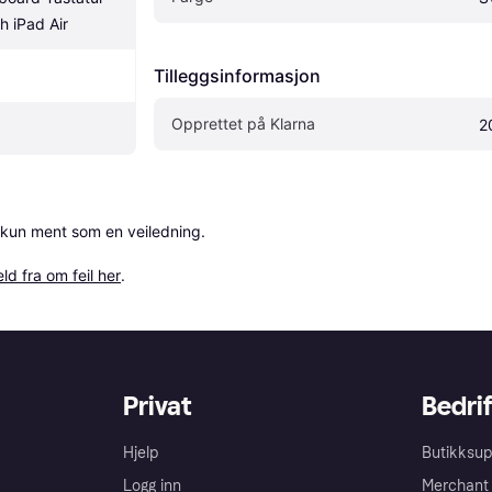
h iPad Air
Tilleggsinformasjon
Opprettet på Klarna
2
 kun ment som en veiledning.

ld fra om feil her
.
Privat
Bedrif
Hjelp
Butikksup
Logg inn
Merchant 