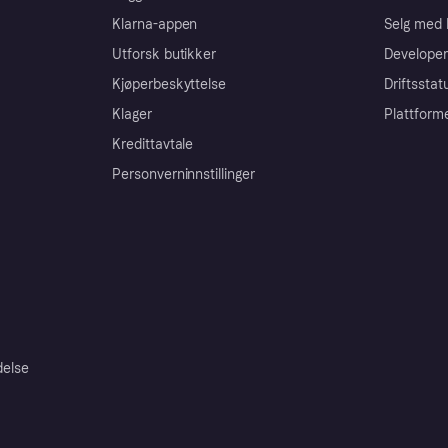
Klarna-appen
Selg med 
Utforsk butikker
Developer
Kjøperbeskyttelse
Driftsstat
Klager
Plattform
Kredittavtale
Personverninnstillinger
delse