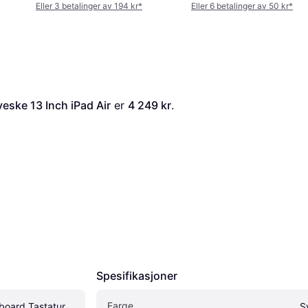
Eller 3 betalinger av 194 kr
*
Eller 6 betalinger av 50 kr
*
eske 13 Inch iPad Air
 er 
4 249 kr
. 
Spesifikasjoner
Farge
oard Tastatur 
S