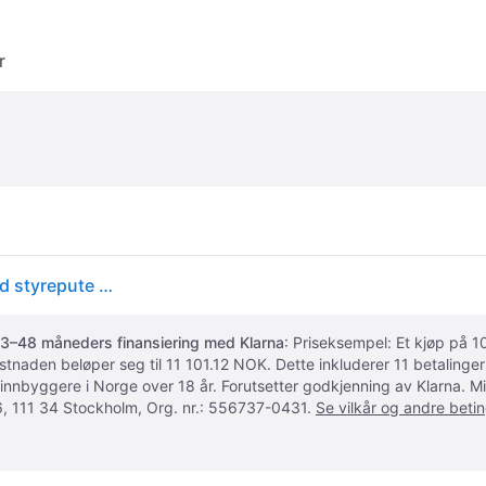
r
Apple Magic Keyboard - Tastatur og folioveske - med styrepute - Apple Smart connector - QWERTY - Svensk - svart - for 13-inch iPad Air (M2, M3)
3–48 måneders finansiering med Klarna
: Priseksempel: Et kjøp på
ostnaden beløper seg til 11 101.12 NOK. Dette inkluderer 11 betalin
 innbyggere i Norge over 18 år. Forutsetter godkjenning av Klarna.
, 111 34 Stockholm, Org. nr.: 556737-0431.
Se vilkår og andre betin