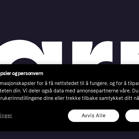
psler og personvern
masjonskapsler for å få nettstedet til å fungere, og for å tilp
iteten din. Vi deler også data med annonsepartnerne våre. Du
rukerinnstillingene dine eller trekke tilbake samtykket ditt n
Avvis Alle
linger
eserved. Klarna Bank AB (publ). Sveavägen 46, 111 34