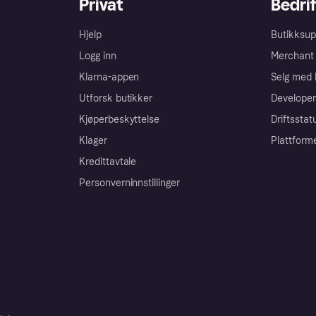
Privat
Bedrif
Hjelp
Butikksup
Logg inn
Merchant 
Klarna-appen
Selg med 
Utforsk butikker
Developer
Kjøperbeskyttelse
Driftsstat
Klager
Plattform
Kredittavtale
Personverninnstillinger