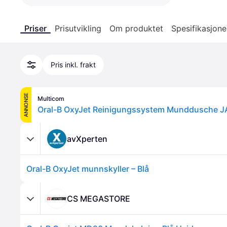
Priser
Prisutvikling
Om produktet
Spesifikasjone
Pris inkl. frakt
ANNONSE
Multicom
Oral-B OxyJet Reinigungssystem Munddusche J
avXperten
Oral-B OxyJet munnskyller – Blå
CS MEGASTORE