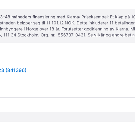
3–48 måneders finansiering med Klarna
: Priseksempel: Et kjøp på
ostnaden beløper seg til 11 101.12 NOK. Dette inkluderer 11 betalin
 innbyggere i Norge over 18 år. Forutsetter godkjenning av Klarna.
, 111 34 Stockholm, Org. nr.: 556737-0431.
Se vilkår og andre betin
23 (841396)