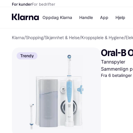
For kunder
For bedrifter
Oppdag Klarna
Handle
App
Hjelp
Klarna
/
Shopping
/
Skjønnhet & Helse
/
Kroppspleie & Hygiene
/
Ele
Betalingsm
Butikker
Betalingsme
Elkjøp
Oral-B 
Betal nå
Bookin
Trendy
Betal i 3 dele
Farmasi
Tannspyler
Betal innen 
kicks.n
Finansiering
Norweg
Sammenlign pr
Vipps
Fra 6 betalinge
Butikkovers