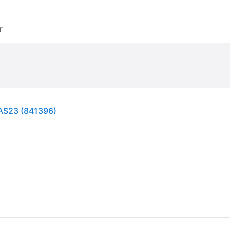
r
AS23 (841396)