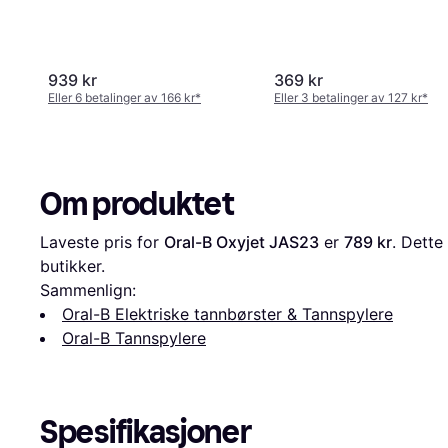
939 kr
369 kr
Eller 6 betalinger av 166 kr
*
Eller 3 betalinger av 127 kr
*
Om produktet
Laveste pris for 
Oral-B Oxyjet JAS23
 er 
789 kr
. Dette
butikker.
Sammenlign:
Oral-B Elektriske tannbørster & Tannspylere
Oral-B Tannspylere
Spesifikasjoner