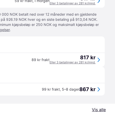
59 kr frakt
,
I morgen
Eller 3 betalinger av 281 kr/mnd.
 10 000 NOK betalt ned over 12 måneder med en gjeldende
ger på 926.19 NOK hver og en siste betaling på 913,04 NOK.
 Minimum kjøpsbeløp er 250 NOK og maksimalt kjøpsbeløp er
gelser
.
817 kr
89 kr frakt
Eller 3 betalinger av 281 kr/mnd.
867 kr
99 kr frakt
,
5–8 dager
Vis alle