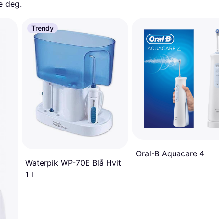
e deg. 
Trendy
Oral-B Aquacare 4
Waterpik WP-70E Blå Hvit
1 l