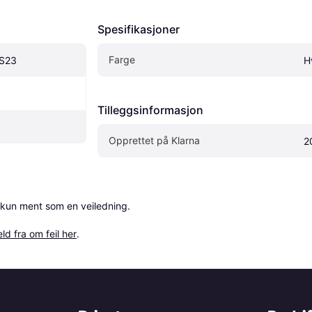
Spesifikasjoner
Farge
AS23
H
Tilleggsinformasjon
Opprettet på Klarna
2
 kun ment som en veiledning.

ld fra om feil her
.