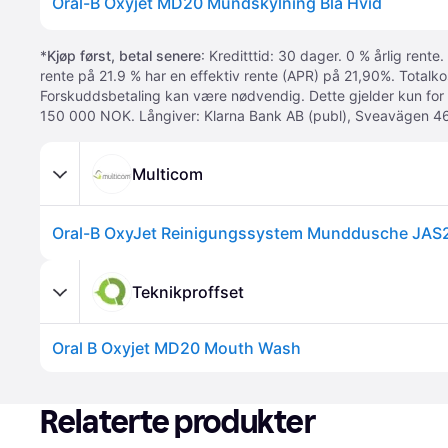
Oral-B Oxyjet MD20 Mundskylning Blå Hvid
*
Kjøp først, betal senere
: Kreditttid: 30 dager. 0 % årlig rente.
rente på 21.9 % har en effektiv rente (APR) på 21,90%. Totalk
Forskuddsbetaling kan være nødvendig. Dette gjelder kun for
150 000 NOK. Långiver: Klarna Bank AB (publ), Sveavägen 46
Multicom
Oral-B OxyJet Reinigungssystem Munddusche JAS
Teknikproffset
Oral B Oxyjet MD20 Mouth Wash
Relaterte produkter