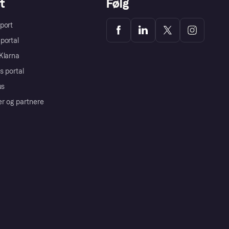
t
Følg
port
portal
Klarna
s portal
us
er og partnere