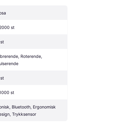
osa
2000 st
 st
ibrerende, Roterende, 
ulserende
 st
1000 st
onisk, Bluetooth, Ergonomisk 
esign, Trykksensor