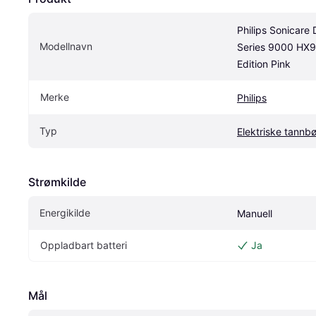
Philips Sonicare
Modellnavn
Series 9000 HX99
Edition Pink
Merke
Philips
Typ
Elektriske tannbø
Strømkilde
Energikilde
Manuell
Oppladbart batteri
Ja
Mål