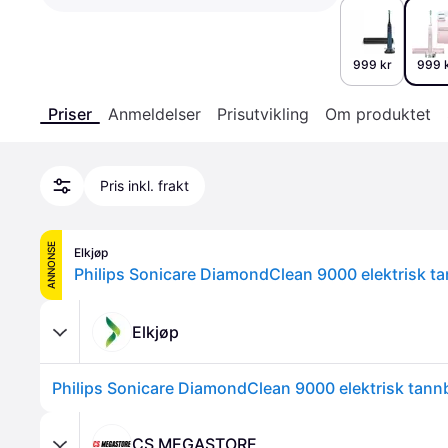
999 kr
999 
Priser
Anmeldelser
Prisutvikling
Om produktet
Pris inkl. frakt
ANNONSE
Elkjøp
Elkjøp
CS MEGASTORE