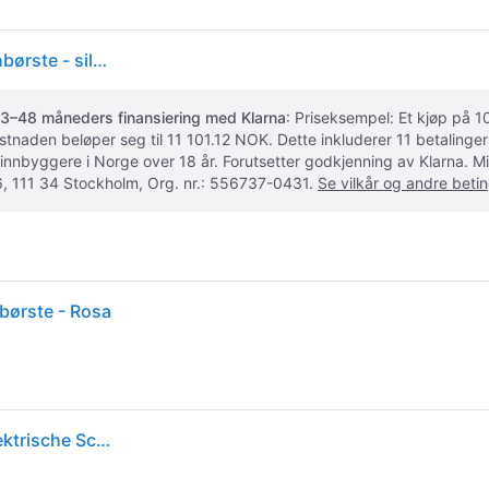
Philips Sonicare DiamondClean 9000 HX9911 - Tannbørste - silk pink to white gradient
3–48 måneders finansiering med Klarna
: Priseksempel: Et kjøp på
ostnaden beløper seg til 11 101.12 NOK. Dette inkluderer 11 betalin
 innbyggere i Norge over 18 år. Forutsetter godkjenning av Klarna.
, 111 34 Stockholm, Org. nr.: 556737-0431.
Se vilkår og andre betin
børste - Rosa
Philips Sonicare DiamondClean 9000 HX9911/84 Elektrische Schallzahnbürste Special Edition (HX9911/84)