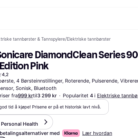
ktriske tannbørster & Tannspylere
/
Elektriske tannbørster
etoder
Handle og sammenlign priser
Shopping og belønninger
Bankvirksomhet
Mobil
Mer 
Foto & Video
Kontor
toder
Tilbud
Cashback
Klarnakortet
Gaming & Underholdning
Reise-eSIM
Hva e
 Sonicare DiamondClean Series 90
g.com
Skjønnhet & Helse
Utforsk butikker
Klarna Saldo
Mobil & Wearables
r
et
Klær & Accessories
Medlemskap
Barn & Familie
Edition Pink
30 dager
o
Leker & Hobby
Inviter en venn
Kjøretøy & Mobilitet
ian
Hjem & Interiør
Hage & Utemiljø
4,2
Lyd & Bilde
Kjøkkenapparater
børste, 4 Børsteinnstillinger, Roterende, Pulserende, Vibrer
Sport & Fritid
Hvitevarer
ensor, Sonisk, Bluetooth
Data
Bøker, Filmer & Musikk
iser fra
999 kr
til
3 299 kr
·
Popularitet 
4 
i 
Elektriske tannbø
ikt
Bygg & Oppussing
Alle ka
god tid å kjøpe! Prisene er på et historisk lavt nivå.
 
s Personal Health
 betalingsalternativer med
Lær hvordan