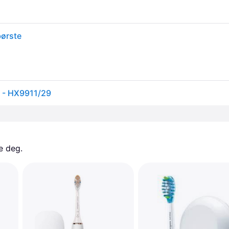
ørste
e - HX9911/29
e deg. 