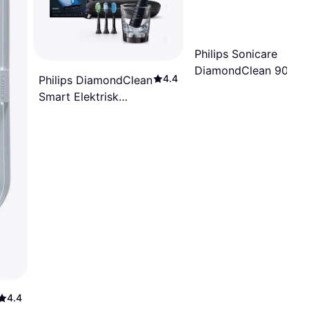
Philips Sonicare
DiamondClean 9000
4.4
Philips DiamondClean
Duo Black
Smart Elektrisk
Tannbørste HX9924
13
4.4