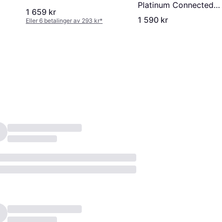
Platinum Connected
1 659 kr
Eltannbørste HX9192
1 590 kr
Eller 6 betalinger av 293 kr
*
01