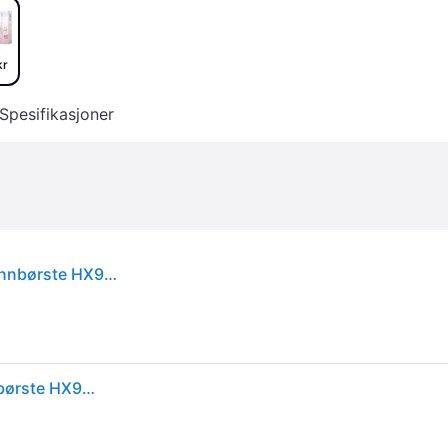
kr
Spesifikasjoner
Philips Sonicare DiamondClean 9000 elektrisk tannbørste HX991184 rosa
Philips Sonicare DiamondClean 9000 elektrisk tannbørste HX991184 rosa