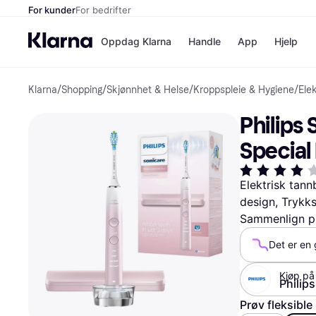
For kunder
For bedrifter
Oppdag Klarna
Handle
App
Hjelp
Klarna
/
Shopping
/
Skjønnhet & Helse
/
Kroppspleie & Hygiene
/
Ele
Betalingsm
Butikker
Betalingsme
Elkjøp
Philips
Betal nå
Bookin
Betal i 3 dele
Farmasi
Special 
Betal innen 
kicks.n
Finansiering
Norweg
Vipps
Elektrisk tann
design, Trykks
Sammenlign pr
Butikkovers
Det er en 
Kjøp på
Philip
Prøv fleksible