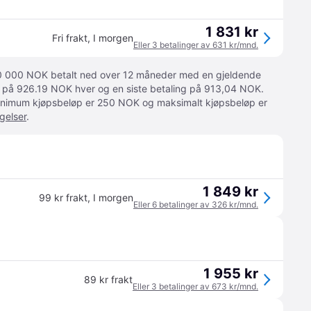
1 831 kr
Fri frakt
,
I morgen
Eller 3 betalinger av 631 kr/mnd.
 10 000 NOK betalt ned over 12 måneder med en gjeldende
ger på 926.19 NOK hver og en siste betaling på 913,04 NOK.
 Minimum kjøpsbeløp er 250 NOK og maksimalt kjøpsbeløp er
gelser
.
1 849 kr
99 kr frakt
,
I morgen
Eller 6 betalinger av 326 kr/mnd.
1 955 kr
89 kr frakt
Eller 3 betalinger av 673 kr/mnd.