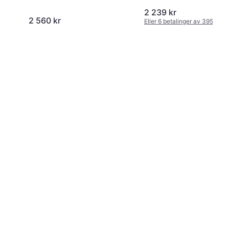
2 239 kr
2 560 kr
Eller 6 betalinger av 395 kr
*