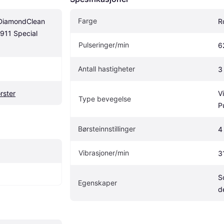
Farge
 DiamondClean 
R
11 Special 
Pulseringer/min
6
Antall hastigheter
3
rster
V
Type bevegelse
P
Børsteinnstillinger
4
Vibrasjoner/min
3
S
Egenskaper
d