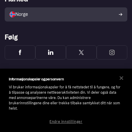
Selg med Klarna
Plattformer og partnere
Norge
Følg
Informasjonskapsler og personvern
Vi bruker informasjonskapsler for å få nettstedet til å fungere, og for
å tilpasse og analysere nettleseraktiviteten din. Vi deler også data
med annonsepartnerne våre. Du kan administrere
brukerinnstillingene dine eller trekke tilbake samtykket ditt når som
helst.
Endre innstillinger
Copyright © 2005-2026 Klarna Bank AB (publ). Headquarters: Stockholm, Sweden. All
rights reserved. Klarna Bank AB (publ). Sveavägen 46, 111 34 Stockholm. Organization