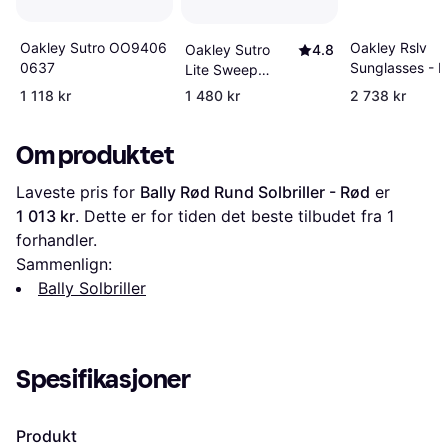
Oakley Rslv
Oakley Sutro OO9406
Oakley Sutro
4.8
Sunglasses - M
0637
Lite Sweep
OO9465 1639
1 118 kr
1 480 kr
2 738 kr
Om produktet
Laveste pris for 
Bally Rød Rund Solbriller - Rød
 er 
1 013 kr
. Dette er for tiden det beste tilbudet fra 1 
forhandler.
Sammenlign:
Bally Solbriller
Spesifikasjoner
Produkt