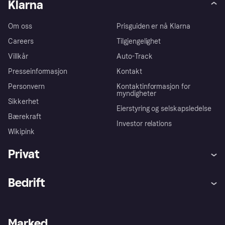
Klarna
Om oss
Prisguiden er nå Klarna
Careers
Tilgjengelighet
Villkår
Auto-Track
Presseinformasjon
Kontakt
Personvern
Kontaktinformasjon for
myndigheter
Sikkerhet
Eierstyring og selskapsledelse
Bærekraft
Investor relations
Wikipink
Privat
Hjelp
Kjøperbeskyttelse
Bedrift
Logg inn
Klager
Butikksupport
Developers portal
Klarna-appen
Kredittavtale
Merchant portal
Driftsstatus
Marked
Utforsk butikker
Personverninnstillinger