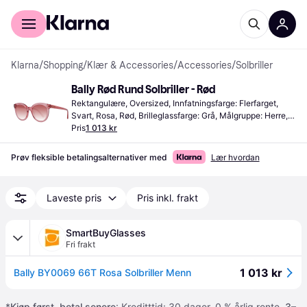
For kunder
For bedrifter
Klarna
/
Shopping
/
Klær & Accessories
/
Accessories
/
Solbriller
Bally Rød Rund Solbriller - Rød
Rektangulære, Oversized, Innfatningsfarge: Flerfarget, 
Svart, Rosa, Rød, Brilleglassfarge: Grå, Målgruppe: Herre, 
Unisex, Dame, UV-beskyttelse
Pris
1 013 kr
Prøv fleksible betalingsalternativer med
Lær hvordan
Laveste pris
Pris inkl. frakt
SmartBuyGlasses
Fri frakt
1 013 kr
Bally BY0069 66T Rosa Solbriller Menn
*
Kjøp først, betal senere
: Kreditttid: 30 dager. 0 % årlig rente.
3–