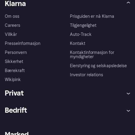
Klarna
Om oss
Prisguiden er nå Klarna
Careers
Tilgjengelighet
Villkår
Auto-Track
Presseinformasjon
Kontakt
Personvern
Kontaktinformasjon for
myndigheter
Sikkerhet
Eierstyring og selskapsledelse
Bærekraft
Investor relations
Wikipink
Privat
Hjelp
Kjøperbeskyttelse
Bedrift
Logg inn
Klager
Butikksupport
Developers portal
Klarna-appen
Kredittavtale
Merchant portal
Driftsstatus
Marked
Utforsk butikker
Personverninnstillinger