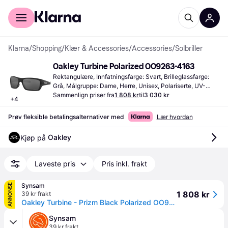
For kunder
For bedrifter
Klarna
/
Shopping
/
Klær & Accessories
/
Accessories
/
Solbriller
Oakley Turbine Polarized OO9263-4163
Rektangulære, Innfatningsfarge: Svart, Brilleglassfarge: 
Grå, Målgruppe: Dame, Herre, Unisex, Polariserte, UV-
beskyttelse, Støtbestandig
Sammenlign priser fra
1 808 kr
til
3 030 kr
+
4
Prøv fleksible betalingsalternativer med
Lær hvordan
Oakley
Kjøp på 
Laveste pris
Pris inkl. frakt
Synsam
ANNONSE
1 808 kr
39 kr frakt
Oakley Turbine - Prizm Black Polarized OO9263-4163
Synsam
39 kr frakt