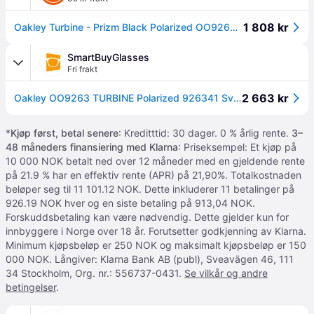
1 808 kr
Oakley Turbine - Prizm Black Polarized OO9263-4163
SmartBuyGlasses
Fri frakt
2 663 kr
Oakley OO9263 TURBINE Polarized 926341 Svarte Solbriller Menn
*
Kjøp først, betal senere
: Kreditttid: 30 dager. 0 % årlig rente.
3–
48 måneders finansiering med Klarna
: Priseksempel: Et kjøp på
10 000 NOK betalt ned over 12 måneder med en gjeldende rente
på 21.9 % har en effektiv rente (APR) på 21,90%. Totalkostnaden
beløper seg til 11 101.12 NOK. Dette inkluderer 11 betalinger på
926.19 NOK hver og en siste betaling på 913,04 NOK.
Forskuddsbetaling kan være nødvendig. Dette gjelder kun for
innbyggere i Norge over 18 år. Forutsetter godkjenning av Klarna.
Minimum kjøpsbeløp er 250 NOK og maksimalt kjøpsbeløp er 150
000 NOK. Långiver: Klarna Bank AB (publ), Sveavägen 46, 111
34 Stockholm, Org. nr.: 556737-0431.
Se vilkår og andre
betingelser
.