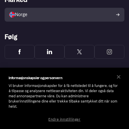
Selg med Klarna
Plattformer og partnere
Norge
Følg
Informasjonskapsler og personvern
Vi bruker informasjonskapsler for å få nettstedet til å fungere, og for
å tilpasse og analysere nettleseraktiviteten din. Vi deler også data
med annonsepartnerne våre. Du kan administrere
brukerinnstillingene dine eller trekke tilbake samtykket ditt når som
helst.
Endre innstillinger
Copyright © 2005-2026 Klarna Bank AB (publ). Headquarters: Stockholm, Sweden. All
rights reserved. Klarna Bank AB (publ). Sveavägen 46, 111 34 Stockholm. Organization