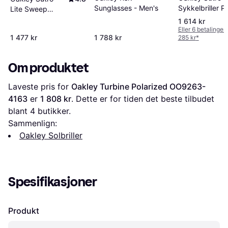
Sykkelbriller P
Sunglasses - Men's
Lite Sweep
Black
OO9465 1639
1 614 kr
Eller 6 betalinger
1 477 kr
1 788 kr
285 kr
*
Om produktet
Laveste pris for 
Oakley Turbine Polarized OO9263-
4163
 er 
1 808 kr
. Dette er for tiden det beste tilbudet 
blant 
4
 butikker.
Sammenlign:
Oakley Solbriller
Spesifikasjoner
Produkt