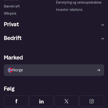
Eierstyring og selskapsledelse
Bærekraft
Investor relations
Wikipink
Privat
Hjelp
Kjøperbeskyttelse
Bedrift
Logg inn
Klager
Butikksupport
Developers portal
Klarna-appen
Kredittavtale
Merchant portal
Driftsstatus
Marked
Utforsk butikker
Personverninnstillinger
Selg med Klarna
Plattformer og partnere
Norge
Følg