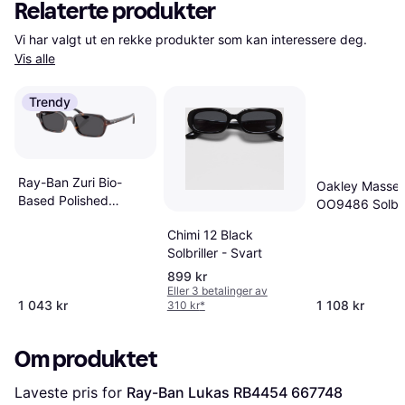
Relaterte produkter
Vi har valgt ut en rekke produkter som kan interessere deg. 
Vis alle
Trendy
Ray-Ban Zuri Bio-
Oakley Masset
Based Polished
OO9486 Solbril
Havana Dark Grey
Menn - Hvit
Chimi 12 Black
Solbriller - Svart
899 kr
Eller 3 betalinger av
1 043 kr
1 108 kr
310 kr
*
Om produktet
Laveste pris for 
Ray-Ban Lukas RB4454 667748 