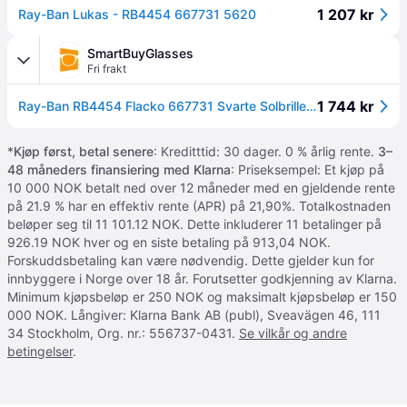
1 207 kr
Ray-Ban Lukas - RB4454 667731 5620
SmartBuyGlasses
Fri frakt
1 744 kr
Ray-Ban RB4454 Flacko 667731 Svarte Solbriller Menn
*
Kjøp først, betal senere
: Kreditttid: 30 dager. 0 % årlig rente.
3–
48 måneders finansiering med Klarna
: Priseksempel: Et kjøp på
10 000 NOK betalt ned over 12 måneder med en gjeldende rente
på 21.9 % har en effektiv rente (APR) på 21,90%. Totalkostnaden
beløper seg til 11 101.12 NOK. Dette inkluderer 11 betalinger på
926.19 NOK hver og en siste betaling på 913,04 NOK.
Forskuddsbetaling kan være nødvendig. Dette gjelder kun for
innbyggere i Norge over 18 år. Forutsetter godkjenning av Klarna.
Minimum kjøpsbeløp er 250 NOK og maksimalt kjøpsbeløp er 150
000 NOK. Långiver: Klarna Bank AB (publ), Sveavägen 46, 111
34 Stockholm, Org. nr.: 556737-0431.
Se vilkår og andre
betingelser
.