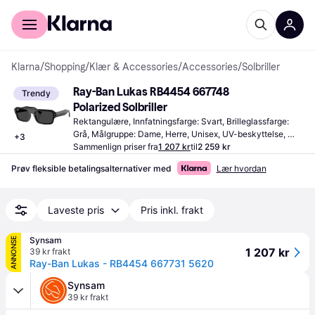
For kunder
For bedrifter
Klarna
/
Shopping
/
Klær & Accessories
/
Accessories
/
Solbriller
Ray-Ban Lukas RB4454 667748 
Trendy
Polarized Solbriller
Rektangulære, Innfatningsfarge: Svart, Brilleglassfarge: 
Grå, Målgruppe: Dame, Herre, Unisex, UV-beskyttelse, 
+
3
Polariserte
Sammenlign priser fra
1 207 kr
til
2 259 kr
Prøv fleksible betalingsalternativer med
Lær hvordan
Laveste pris
Pris inkl. frakt
Synsam
ANNONSE
1 207 kr
39 kr frakt
Ray-Ban Lukas - RB4454 667731 5620
Synsam
39 kr frakt