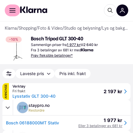
For kunder
For bedrifter
Klarna
/
Shopping
/
Foto & Video
/
Studio og belysning
/
Lys og bakgrunnsstativ
Bosch Tripod GLT 300-40
-10%
Sammenlign priser fra
1 977 kr
til
2 640 kr
Fra 3 betalinger av 681 kr med
Prøv fleksible betalinger*
Laveste pris
Pris inkl. frakt
Verktøy
ANNONSE
2 197 kr
Fri frakt
Lysstativ GLT 300-40
staypro.no
Restordre
1 977 kr
Bosch 06188000MT Stativ
Eller 3 betalinger av 681 kr