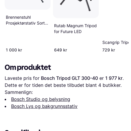
Brennenstuhl
Prosjektørstativ Sort 2
Rutab Magnum Tripod
Meter
for Future LED
Scangrip Trip
1 000 kr
649 kr
729 kr
Om produktet
Laveste pris for 
Bosch Tripod GLT 300-40
 er 
1 977 kr
. 
Dette er for tiden det beste tilbudet blant 
4
 butikker.
Sammenlign:
Bosch Studio og belysning
Bosch Lys og bakgrunnsstativ