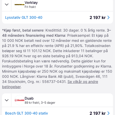
Verktøy
Fri frakt
2 197 kr
Lysstativ GLT 300-40
*
Kjøp først, betal senere
: Kreditttid: 30 dager. 0 % årlig rente.
3–
48 måneders finansiering med Klarna
: Priseksempel: Et kjøp på
10 000 NOK betalt ned over 12 måneder med en gjeldende rente
på 21.9 % har en effektiv rente (APR) på 21,90%. Totalkostnaden
beløper seg til 11 101.12 NOK. Dette inkluderer 11 betalinger på
926.19 NOK hver og en siste betaling på 913,04 NOK.
Forskuddsbetaling kan være nødvendig. Dette gjelder kun for
innbyggere i Norge over 18 år. Forutsetter godkjenning av Klarna.
Minimum kjøpsbeløp er 250 NOK og maksimalt kjøpsbeløp er 150
000 NOK. Långiver: Klarna Bank AB (publ), Sveavägen 46, 111
34 Stockholm, Org. nr.: 556737-0431.
Se vilkår og andre
betingelser
.
Duab
89 kr frakt
,
3–5 dager
2 197 kr
Bosch GLT 300-40 stativ