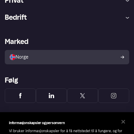
Privat
Hjelp
Kjøperbeskyttelse
Bedrift
Logg inn
Klager
Butikksupport
Developers portal
Klarna-appen
Kredittavtale
Merchant portal
Driftsstatus
Marked
Utforsk butikker
Personverninnstillinger
Selg med Klarna
Plattformer og partnere
Norge
Følg
Informasjonskapsler og personvern
Vi bruker informasjonskapsler for å få nettstedet til å fungere, og for