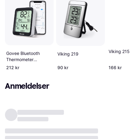
Viking 215
Govee Bluetooth
Viking 219
Thermometer
Hygrometer with
212 kr
90 kr
166 kr
Screen
Anmeldelser