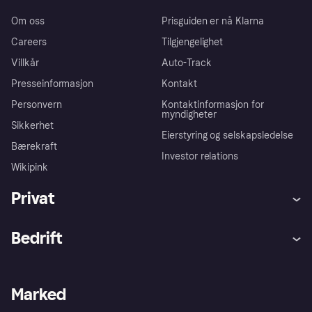
Om oss
Prisguiden er nå Klarna
Careers
Tilgjengelighet
Villkår
Auto-Track
Presseinformasjon
Kontakt
Personvern
Kontaktinformasjon for
myndigheter
Sikkerhet
Eierstyring og selskapsledelse
Bærekraft
Investor relations
Wikipink
Privat
Hjelp
Kjøperbeskyttelse
Bedrift
Logg inn
Klager
Butikksupport
Developers portal
Klarna-appen
Kredittavtale
Merchant portal
Driftsstatus
Marked
Utforsk butikker
Personverninnstillinger
Selg med Klarna
Plattformer og partnere