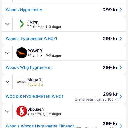
299 kr
Woods Hygrometer
Elkjøp
79 kr frakt
,
1–3 dager
299 kr
Wood's hygrometer WHG-1
POWER
89 kr frakt
,
2–7 dager
299 kr
Woods Whg hygrometer
Megaflis
Restordre
299 kr
WOOD'S HYGROMETER WHG1
Eller 3 betalinger av 103 kr
Skousen
49 kr frakt
,
1–5 dager
399 kr
Wood's Woods Hygrometer Tilbehør Til Klima & Vifte