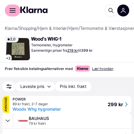
For kunder
For bedrifter
Klarna
/
Shopping
/
Hjem & Interiør
/
Hjem
/
Termometre & Værstasjone
Wood's WHG-1
2,0
Termometer, Hygrometer
Sammenlign priser fra
219 kr
til
399 kr
+
2
Prøv fleksible betalingsalternativer med
Lær hvordan
Laveste pris
Pris inkl. frakt
POWER
ANNONSE
299 kr
89 kr frakt
,
2–7 dager
Woods Whg hygrometer
BAUHAUS
79 kr frakt