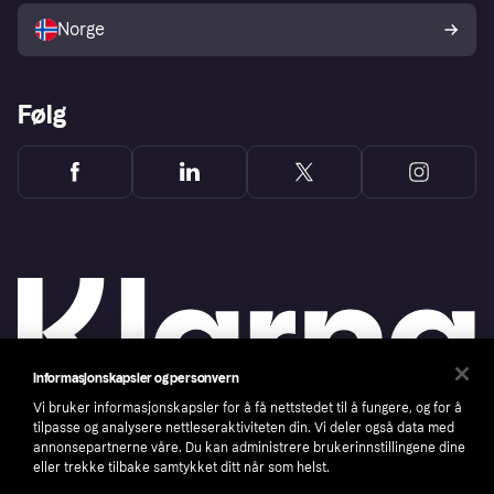
Norge
Følg
Informasjonskapsler og personvern
Vi bruker informasjonskapsler for å få nettstedet til å fungere, og for å
tilpasse og analysere nettleseraktiviteten din. Vi deler også data med
annonsepartnerne våre. Du kan administrere brukerinnstillingene dine
Copyright © 2005-2026 Klarna Bank AB (publ). Headquarters: Stockholm, Sweden. All
rights reserved. Klarna Bank AB (publ). Sveavägen 46, 111 34 Stockholm. Organization
eller trekke tilbake samtykket ditt når som helst.
number: 556737-0431