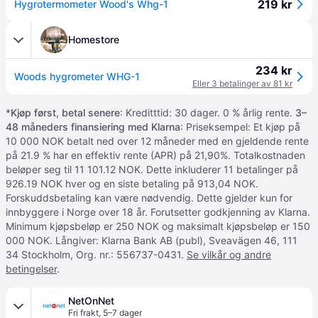
219 kr
Hygrotermometer Wood's Whg-1
Homestore
234 kr
Woods hygrometer WHG-1
Eller 3 betalinger av 81 kr
*
Kjøp først, betal senere
: Kreditttid: 30 dager. 0 % årlig rente.
3–
48 måneders finansiering med Klarna
: Priseksempel: Et kjøp på
10 000 NOK betalt ned over 12 måneder med en gjeldende rente
på 21.9 % har en effektiv rente (APR) på 21,90%. Totalkostnaden
beløper seg til 11 101.12 NOK. Dette inkluderer 11 betalinger på
926.19 NOK hver og en siste betaling på 913,04 NOK.
Forskuddsbetaling kan være nødvendig. Dette gjelder kun for
innbyggere i Norge over 18 år. Forutsetter godkjenning av Klarna.
Minimum kjøpsbeløp er 250 NOK og maksimalt kjøpsbeløp er 150
000 NOK. Långiver: Klarna Bank AB (publ), Sveavägen 46, 111
34 Stockholm, Org. nr.: 556737-0431.
Se vilkår og andre
betingelser
.
NetOnNet
Fri frakt
,
5–7 dager