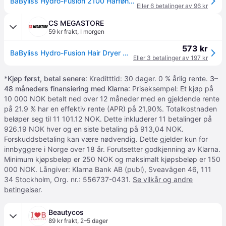
BaByliss Hydro-Fusion 2100 Hårføner (2100W)
Eller 6 betalinger av 96 kr
CS MEGASTORE
59 kr frakt
,
I morgen
573 kr
BaByliss Hydro-Fusion Hair Dryer with Advanced Plasma Ion Technology D773DE Ice Blue & Super Smooth 235 Flat Iron with Ion Technology 140°C - 235°C ST393E Bundle with Ion Flat Iron
Eller 3 betalinger av 197 kr
*
Kjøp først, betal senere
: Kreditttid: 30 dager. 0 % årlig rente.
3–
48 måneders finansiering med Klarna
: Priseksempel: Et kjøp på
10 000 NOK betalt ned over 12 måneder med en gjeldende rente
på 21.9 % har en effektiv rente (APR) på 21,90%. Totalkostnaden
beløper seg til 11 101.12 NOK. Dette inkluderer 11 betalinger på
926.19 NOK hver og en siste betaling på 913,04 NOK.
Forskuddsbetaling kan være nødvendig. Dette gjelder kun for
innbyggere i Norge over 18 år. Forutsetter godkjenning av Klarna.
Minimum kjøpsbeløp er 250 NOK og maksimalt kjøpsbeløp er 150
000 NOK. Långiver: Klarna Bank AB (publ), Sveavägen 46, 111
34 Stockholm, Org. nr.: 556737-0431.
Se vilkår og andre
betingelser
.
Beautycos
89 kr frakt
,
2–5 dager