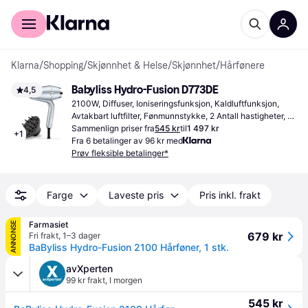
For kunder
For bedrifter
Klarna
/
Shopping
/
Skjønnhet & Helse
/
Skjønnhet
/
Hårfønere
Babyliss Hydro-Fusion D773DE
4,5
2100W, Diffuser, Ioniseringsfunksjon, Kaldluftfunksjon, 
Avtakbart luftfilter, Fønmunnstykke, 2 Antall hastigheter, 
Ledningslengde: 2.5m
Sammenlign priser fra
545 kr
til
1 497 kr
+
1
Fra 6 betalinger av 96 kr med
Prøv fleksible betalinger*
Farge
Laveste pris
Pris inkl. frakt
Farmasiet
ANNONSE
679 kr
Fri frakt
,
1–3 dager
BaByliss Hydro-Fusion 2100 Hårføner, 1 stk.
avXperten
99 kr frakt
,
I morgen
545 kr