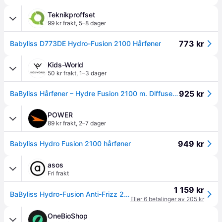
Teknikproffset
99 kr frakt
,
5–8 dager
773 kr
Babyliss D773DE Hydro-Fusion 2100 Hårføner
Kids-World
50 kr frakt
,
1–3 dager
925 kr
BaByliss Hårføner – Hydre Fusion 2100 m. Diffuser - BaByliss - OneSize - Hårfønere
POWER
89 kr frakt
,
2–7 dager
949 kr
Babyliss Hydro Fusion 2100 hårføner
asos
Fri frakt
1 159 kr
BaByliss Hydro-Fusion Anti-Frizz 2100 Hair Dryer- EU Plug-No colour
Eller 6 betalinger av 205 kr
OneBioShop