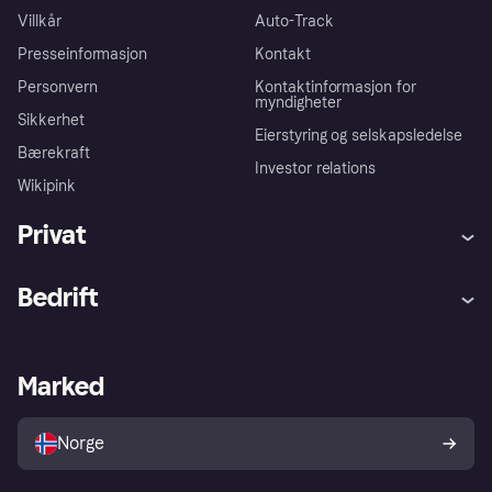
Villkår
Auto-Track
Presseinformasjon
Kontakt
Personvern
Kontaktinformasjon for
myndigheter
Sikkerhet
Eierstyring og selskapsledelse
Bærekraft
Investor relations
Wikipink
Privat
Hjelp
Kjøperbeskyttelse
Bedrift
Logg inn
Klager
Butikksupport
Developers portal
Klarna-appen
Kredittavtale
Merchant portal
Driftsstatus
Marked
Utforsk butikker
Personverninnstillinger
Selg med Klarna
Plattformer og partnere
Norge