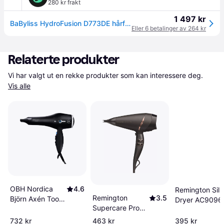
280 kr frakt
1 497 kr
BaByliss HydroFusion D773DE hårføner
Eller 6 betalinger av 264 kr
Relaterte produkter
Vi har valgt ut en rekke produkter som kan interessere deg. 
Vis alle
OBH Nordica
4.6
Remington Silk
Remington
3.5
Björn Axén Tools
Dryer AC9096
Supercare Pro
AC 2000W 5195
Silk Dryer
2200 AC7200
732 kr
463 kr
395 kr