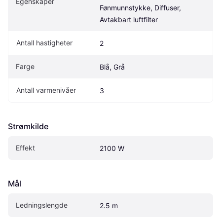
Egenskaper
Fønmunnstykke, Diffuser, 
Avtakbart luftfilter
Antall hastigheter
2
Farge
Blå, Grå
Antall varmenivåer
3
Strømkilde
Effekt
2100 W
Mål
Ledningslengde
2.5 m