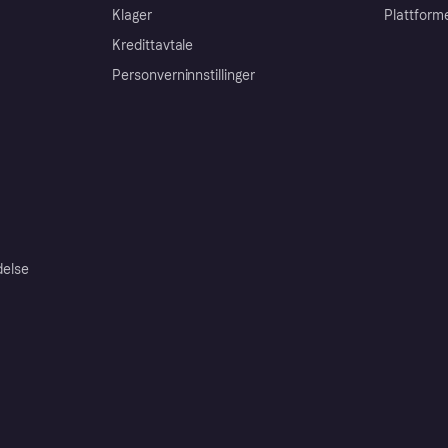
Klager
Plattform
Kredittavtale
Personverninnstillinger
delse