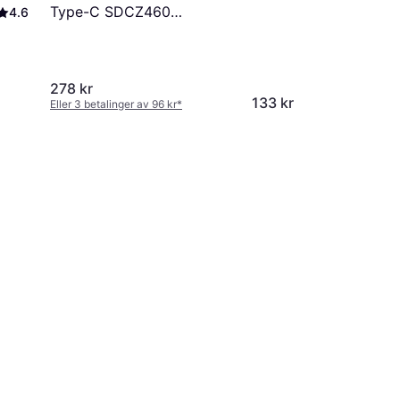
Type-C SDCZ460
4.6
32GB
278 kr
133 kr
Eller 3 betalinger av 96 kr
*