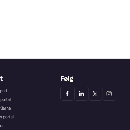
t
Følg
port
portal
Klarna
s portal
us