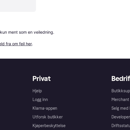
 kun ment som en veiledning.

ld fra om feil her
.
Privat
Bedrif
Hjelp
Butikksup
Logg inn
Merchant 
Klarna-appen
Selg med 
Utforsk butikker
Developer
Kjøperbeskyttelse
Driftsstat