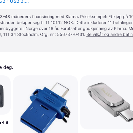
SILICON POWER Blaze B02 - USB-flashstasjon - 32 GB - USB 3.0 / USB-C - svart
3–48 måneders finansiering med Klarna
: Priseksempel: Et kjøp på
ostnaden beløper seg til 11 101.12 NOK. Dette inkluderer 11 betalin
 innbyggere i Norge over 18 år. Forutsetter godkjenning av Klarna.
, 111 34 Stockholm, Org. nr.: 556737-0431.
Se vilkår og andre betin
e deg. 
4.8