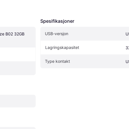
Spesifikasjoner
USB-versjon
aze B02 32GB 
U
Lagringskapasitet
3
Type kontakt
U