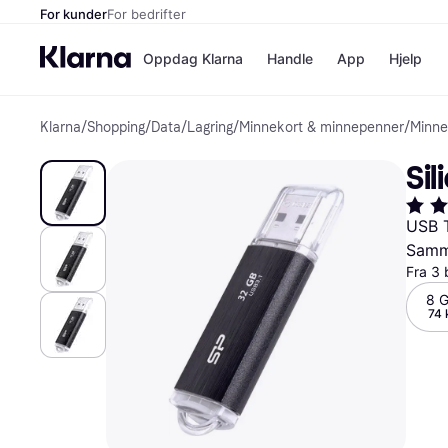
For kunder
For bedrifter
Oppdag Klarna
Handle
App
Hjelp
Klarna
/
Shopping
/
Data
/
Lagring
/
Minnekort & minnepenner
/
Minne
Betalingsm
Butikker
Betalingsme
Elkjøp
Si
Betal nå
Bookin
Betal i 3 dele
Farmasi
Betal innen 
kicks.n
USB 
Finansiering
Norweg
Samme
Vipps
Fra 3 
8 
Butikkovers
74 