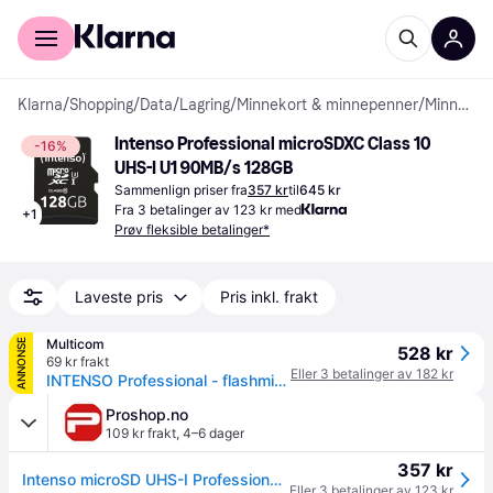
For kunder
For bedrifter
Klarna
/
Shopping
/
Data
/
Lagring
/
Minnekort & minnepenner
/
Minnekort
Intenso Professional microSDXC Class 10 
-16%
UHS-I U1 90MB/s 128GB
Sammenlign priser fra
357 kr
til
645 kr
Fra 3 betalinger av 123 kr med
+
1
Prøv fleksible betalinger*
Laveste pris
Pris inkl. frakt
Multicom
ANNONSE
528 kr
69 kr frakt
Eller 3 betalinger av 182 kr
INTENSO Professional - flashminnekort - 128 GB - microSDXC UHS-I (3433491)
Proshop.no
109 kr frakt
,
4–6 dager
357 kr
Intenso microSD UHS-I Professionel - 100MB/s - 128GB
Eller 3 betalinger av 123 kr