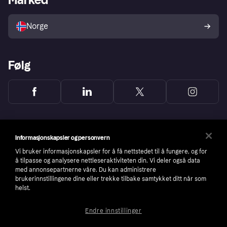
Selg med Klarna
Plattformer og partnere
Norge
Følg
Informasjonskapsler og personvern
Vi bruker informasjonskapsler for å få nettstedet til å fungere, og for
å tilpasse og analysere nettleseraktiviteten din. Vi deler også data
med annonsepartnerne våre. Du kan administrere
brukerinnstillingene dine eller trekke tilbake samtykket ditt når som
helst.
Endre innstillinger
Copyright © 2005-2026 Klarna Bank AB (publ). Headquarters: Stockholm, Sweden. All
rights reserved. Klarna Bank AB (publ). Sveavägen 46, 111 34 Stockholm. Organization