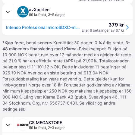
avXperten
99 kr frakt
,
3–5 dager
379 kr
Intenso Professional microSDXC-minnekort - UHS-I, Class 10 - 128GB
Eller 6 betalinger av 67 kr
*
Kjøp først, betal senere
: Kreditttid: 30 dager. 0 % årlig rente.
3–
48 måneders finansiering med Klarna
: Priseksempel: Et kjøp på
10 000 NOK betalt ned over 12 måneder med en gjeldende rente
på 21.9 % har en effektiv rente (APR) på 21,90%. Totalkostnaden
beløper seg til 11 101.12 NOK. Dette inkluderer 11 betalinger på
926.19 NOK hver og en siste betaling på 913,04 NOK.
Forskuddsbetaling kan være nødvendig. Dette gjelder kun for
innbyggere i Norge over 18 år. Forutsetter godkjenning av Klarna.
Minimum kjøpsbeløp er 250 NOK og maksimalt kjøpsbeløp er 150
000 NOK. Långiver: Klarna Bank AB (publ), Sveavägen 46, 111
34 Stockholm, Org. nr.: 556737-0431.
Se vilkår og andre
betingelser
.
CS MEGASTORE
59 kr frakt
,
2–3 dager