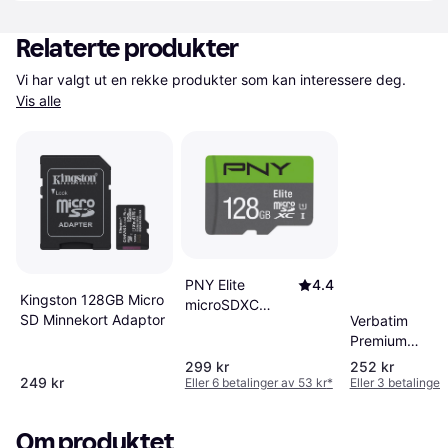
Relaterte produkter
Vi har valgt ut en rekke produkter som kan interessere deg. 
Vis alle
PNY Elite
4.4
Kingston 128GB Micro
microSDXC
SD Minnekort Adaptor
Verbatim
Class 10 UHS-I
Premium
U1 V10 A1
MicroSDXC UH
100MB/s 128GB
299 kr
252 kr
I U1 V10 128G
249 kr
Eller 6 betalinger av 53 kr
*
Eller 3 betalinger
+Adapter
+Adapter
Om produktet