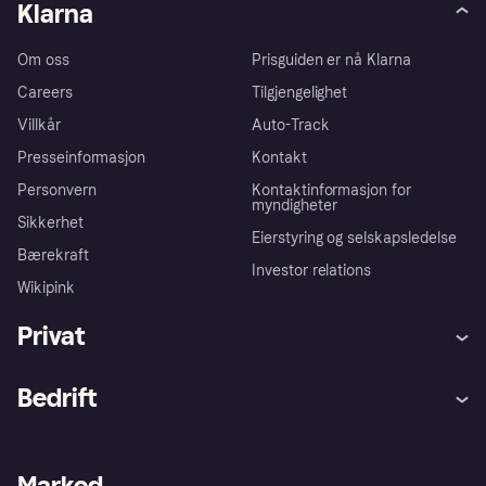
Klarna
Om oss
Prisguiden er nå Klarna
Careers
Tilgjengelighet
Villkår
Auto-Track
Presseinformasjon
Kontakt
Personvern
Kontaktinformasjon for
myndigheter
Sikkerhet
Eierstyring og selskapsledelse
Bærekraft
Investor relations
Wikipink
Privat
Hjelp
Kjøperbeskyttelse
Bedrift
Logg inn
Klager
Butikksupport
Developers portal
Klarna-appen
Kredittavtale
Merchant portal
Driftsstatus
Marked
Utforsk butikker
Personverninnstillinger