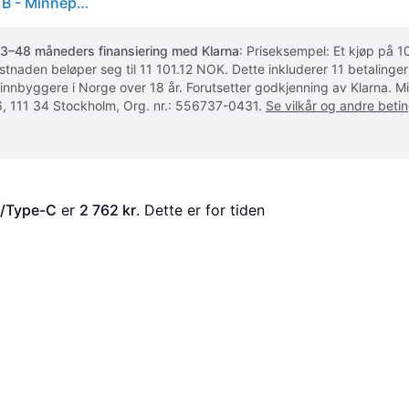
Verbatim Dual QuickStick USB Flash Drive - 1 TB - 1TB - Minnepenn
3–48 måneders finansiering med Klarna
: Priseksempel: Et kjøp på
ostnaden beløper seg til 11 101.12 NOK. Dette inkluderer 11 betalin
 innbyggere i Norge over 18 år. Forutsetter godkjenning av Klarna.
, 111 34 Stockholm, Org. nr.: 556737-0431.
Se vilkår og andre betin
A/Type-C
 er 
2 762 kr
. Dette er for tiden 