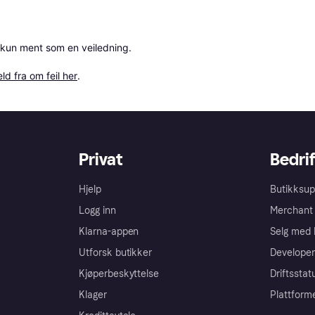
 kun ment som en veiledning.

ld fra om feil her
.
Privat
Bedrif
Hjelp
Butikksup
Logg inn
Merchant 
Klarna-appen
Selg med 
Utforsk butikker
Developer
Kjøperbeskyttelse
Driftsstat
Klager
Plattform