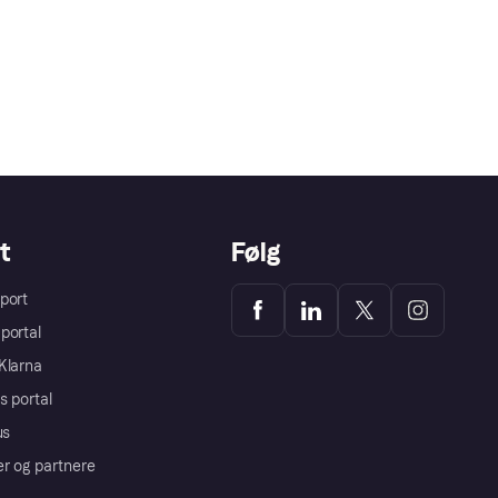
t
Følg
port
portal
Klarna
s portal
us
er og partnere