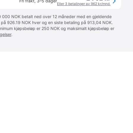
Fri frakt
,
3–5 dager
Eller 3 betalinger av 962 kr/mnd.
 10 000 NOK betalt ned over 12 måneder med en gjeldende
ger på 926.19 NOK hver og en siste betaling på 913,04 NOK.
 Minimum kjøpsbeløp er 250 NOK og maksimalt kjøpsbeløp er
gelser
.