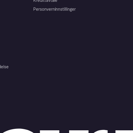
Kredittavtale
Personverninnstillinger
delse