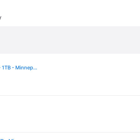
r
Verbatim Dual QuickStick USB Flash Drive - 1 TB - 1TB - Minnepenn