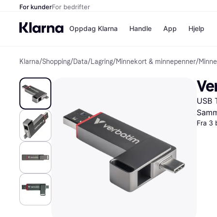
For kunder
For bedrifter
Oppdag Klarna
Handle
App
Hjelp
Klarna
/
Shopping
/
Data
/
Lagring
/
Minnekort & minnepenner
/
Minne
Betalingsm
Butikker
Betalingsme
Elkjøp
Ve
Betal nå
Bookin
Betal i 3 dele
Farmasi
USB 
Betal innen 
kicks.n
Finansiering
Norweg
Samme
Vipps
Fra 3 
Butikkovers