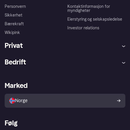
Personvern
Kontaktinformasjon for
myndigheter
Sikkerhet
Eierstyring og selskapsledelse
Bærekraft
Investor relations
Wikipink
Privat
Hjelp
Kjøperbeskyttelse
Bedrift
Logg inn
Klager
Butikksupport
Developers portal
Klarna-appen
Kredittavtale
Merchant portal
Driftsstatus
Marked
Utforsk butikker
Personverninnstillinger
Selg med Klarna
Plattformer og partnere
Norge
Følg