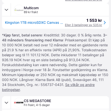
Multicom
89 kr frakt
1 553 kr
Kingston 1TB microSDXC Canvas Select Plus Gen3 150MB/s A1 Card + Adapter (SDCS3/1TB)
Eller 3 betalinger av 535 kr
*
Kjøp først, betal senere
: Kreditttid: 30 dager. 0 % årlig rente.
3–
48 måneders finansiering med Klarna
: Priseksempel: Et kjøp på
10 000 NOK betalt ned over 12 måneder med en gjeldende rente
på 21.9 % har en effektiv rente (APR) på 21,90%. Totalkostnaden
beløper seg til 11 101.12 NOK. Dette inkluderer 11 betalinger på
926.19 NOK hver og en siste betaling på 913,04 NOK.
Forskuddsbetaling kan være nødvendig. Dette gjelder kun for
innbyggere i Norge over 18 år. Forutsetter godkjenning av Klarna.
Minimum kjøpsbeløp er 250 NOK og maksimalt kjøpsbeløp er 150
000 NOK. Långiver: Klarna Bank AB (publ), Sveavägen 46, 111
34 Stockholm, Org. nr.: 556737-0431.
Se vilkår og andre
betingelser
.
CS MEGASTORE
Fri frakt
,
4–5 dager