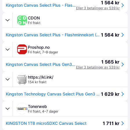
1 564 kr
Kingston Canvas Select Plus - Flashminnekort (SD-adapter inkludert) - 1 TB - A1 / Video Class V30 / UHS-I U3 / Class10 - microSDXC UHS-I
Eller 3 betalinger av 539 kr
CDON
Fri frakt
1 564 kr
Kingston Canvas Select Plus - Flashminnekort (SD-adapter inkludert) - 1 TB - A1 / Video Class V30 / UHS-I U3 / Class10 - microSDXC UHS-I
Proshop.no
Fri frakt
,
7–9 dager
1 565 kr
Kingston Canvas Select Plus Gen3 MicroSD/SD - 150MB/s - 1TB
Eller 3 betalinger av 539 kr
https://kl.ink/
154 kr frakt
1 629 kr
Kingston Technology Canvas Select Plus Gen3 1 TB MicroSDXC UHS-I Klasse 10
Tonerweb
Fri frakt
,
4–7 dager
1 711 kr
KINGSTON 1TB microSDXC Canvas Select