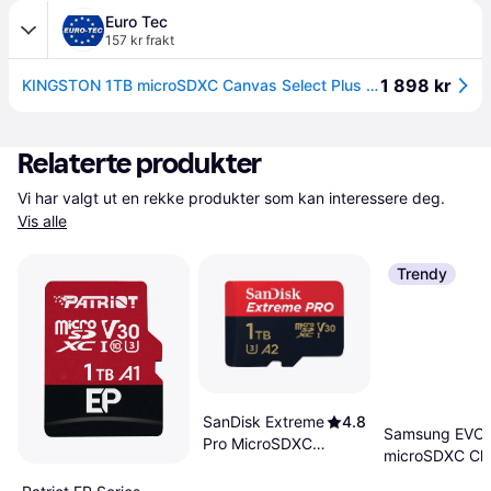
Euro Tec
157 kr frakt
1 898 kr
KINGSTON 1TB microSDXC Canvas Select Plus Gen3 150MB/s A1 Card + Adapter (SDCS3/1TB)
Relaterte produkter
Vi har valgt ut en rekke produkter som kan interessere deg. 
Vis alle
Trendy
SanDisk Extreme
4.8
Samsung EVO 
Pro MicroSDXC
microSDXC Cla
Class10 UHS-I
UHS-I U3 V30
U3 V30 A2