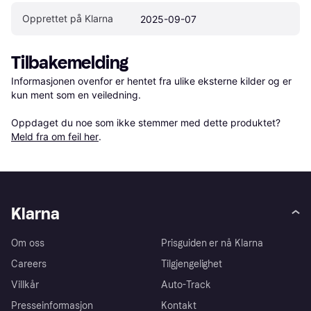
Opprettet på Klarna
2025-09-07
Tilbakemelding
Informasjonen ovenfor er hentet fra ulike eksterne kilder og er 
kun ment som en veiledning.

Oppdaget du noe som ikke stemmer med dette produktet? 
Meld fra om feil her
.
Klarna
Om oss
Prisguiden er nå Klarna
Careers
Tilgjengelighet
Villkår
Auto-Track
Presseinformasjon
Kontakt