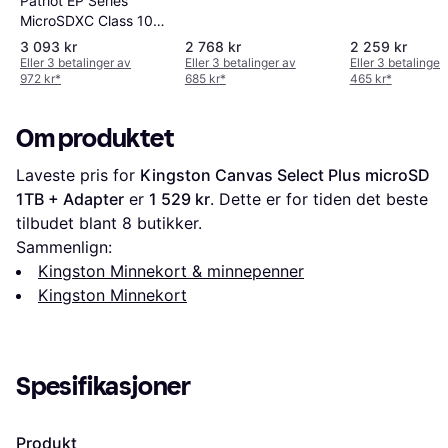
Patriot EP Series
160MB/s 1TB 
200/140MB/s
MicroSDXC Class 10
adapter
1TB +SD
UHS-I U3 V30 A1
3 093 kr
2 768 kr
2 259 kr
adapter
100/80MB/s 1TB +SD
Eller 3 betalinger av
Eller 3 betalinger av
Eller 3 betalinger
972 kr
*
685 kr
*
465 kr
*
Adapter
Om produktet
Laveste pris for 
Kingston Canvas Select Plus microSD 
1TB + Adapter
 er 
1 529 kr
. Dette er for tiden det beste 
tilbudet blant 
8
 butikker.
Sammenlign:
Kingston Minnekort & minnepenner
Kingston Minnekort
Spesifikasjoner
Produkt