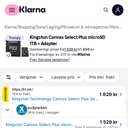
For kunder
For bedrifter
Klarna
/
Shopping
/
Data
/
Lagring
/
Minnekort & minnepenner
/
Minnekort
Kingston Canvas Select Plus microSD 
Trendy
1TB + Adapter
Sammenlign priser fra
1 529 kr
til
1 898 kr
Fra 6 betalinger av 270 kr med
+
2
Prøv fleksible betalinger*
Versjoner
Laveste pris
Pris inkl. frakt
https://kl.ink/
ANNONSE
1 629 kr
154 kr frakt
Kingston Technology Canvas Select Plus Gen3 1 TB MicroSDXC UHS-I Klasse 10
avXperten
99 kr frakt
,
I morgen
1 529 kr
Kingston Canvas Select Plus microSD-kort - 150MB/s, A1, U3, V10, med adapter - 1TB
Eller 6 betalinger av 270 kr