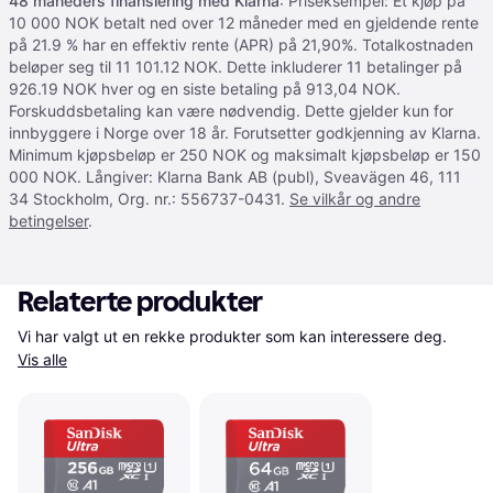
48 måneders finansiering med Klarna
: Priseksempel: Et kjøp på
10 000 NOK betalt ned over 12 måneder med en gjeldende rente
på 21.9 % har en effektiv rente (APR) på 21,90%. Totalkostnaden
beløper seg til 11 101.12 NOK. Dette inkluderer 11 betalinger på
926.19 NOK hver og en siste betaling på 913,04 NOK.
Forskuddsbetaling kan være nødvendig. Dette gjelder kun for
innbyggere i Norge over 18 år. Forutsetter godkjenning av Klarna.
Minimum kjøpsbeløp er 250 NOK og maksimalt kjøpsbeløp er 150
000 NOK. Långiver: Klarna Bank AB (publ), Sveavägen 46, 111
34 Stockholm, Org. nr.: 556737-0431.
Se vilkår og andre
betingelser
.
Relaterte produkter
Vi har valgt ut en rekke produkter som kan interessere deg. 
Vis alle