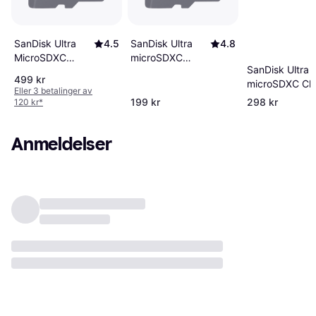
SanDisk Ultra
4.8
SanDisk Ultra
4.5
microSDXC
MicroSDXC
SanDisk Ultra
Class 10 UHS-I
Class 10 UHS-I
499 kr
microSDXC Cla
U1 A1 140MB/s
U1 A1 150MB/s
Eller 3 betalinger av
10 UHS-I U1 A
64GB +SD
256GB
199 kr
298 kr
120 kr
*
140MB/s 128G
adapter
+Adapter
Anmeldelser