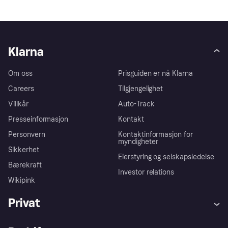
Klarna
Om oss
Prisguiden er nå Klarna
Careers
Tilgjengelighet
Villkår
Auto-Track
Presseinformasjon
Kontakt
Personvern
Kontaktinformasjon for
myndigheter
Sikkerhet
Eierstyring og selskapsledelse
Bærekraft
Investor relations
Wikipink
Privat
Hjelp
Kjøperbeskyttelse