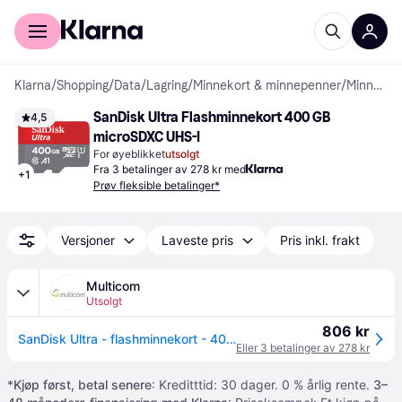
For kunder
For bedrifter
Klarna
/
Shopping
/
Data
/
Lagring
/
Minnekort & minnepenner
/
Minnekort
SanDisk Ultra Flashminnekort 400 GB 
4,5
microSDXC UHS-I
For øyeblikket
utsolgt
Fra 3 betalinger av 278 kr med
+
1
Prøv fleksible betalinger*
Versjoner
Laveste pris
Pris inkl. frakt
Multicom
Utsolgt
806 kr
SanDisk Ultra - flashminnekort - 400 GB - microSDXC UHS-I (SDSQUA4-400G-GN6MA)
Eller 3 betalinger av 278 kr
*
Kjøp først, betal senere
: Kreditttid: 30 dager. 0 % årlig rente.
3–