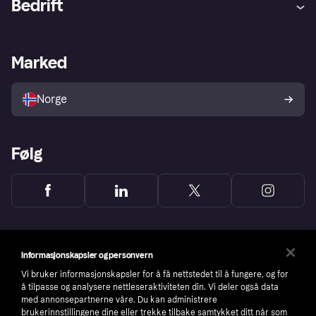
Bedrift
Logg inn
Klager
Butikksupport
Developers portal
Klarna-appen
Kredittavtale
Merchant portal
Driftsstatus
Marked
Utforsk butikker
Personverninnstillinger
Selg med Klarna
Plattformer og partnere
Norge
Følg
Informasjonskapsler og personvern
Vi bruker informasjonskapsler for å få nettstedet til å fungere, og for
å tilpasse og analysere nettleseraktiviteten din. Vi deler også data
med annonsepartnerne våre. Du kan administrere
brukerinnstillingene dine eller trekke tilbake samtykket ditt når som