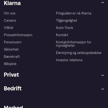
Klarna
Om oss
Prisguiden er nå Klarna
Careers
Tilgjengelighet
Villkår
Auto-Track
Presseinformasjon
Kontakt
Personvern
Kontaktinformasjon for
myndigheter
Sikkerhet
Eierstyring og selskapsledelse
Bærekraft
Investor relations
Wikipink
Privat
Hjelp
Kjøperbeskyttelse
Bedrift
Logg inn
Klager
Butikksupport
Developers portal
Klarna-appen
Kredittavtale
Merchant portal
Driftsstatus
Marked
Utforsk butikker
Personverninnstillinger