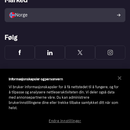
Selg med Klarna
Plattformer og partnere
Norge
Følg
Informasjonskapsler og personvern
Vi bruker informasjonskapsler for å få nettstedet til å fungere, og for
å tilpasse og analysere nettleseraktiviteten din. Vi deler også data
med annonsepartnerne våre. Du kan administrere
brukerinnstillingene dine eller trekke tilbake samtykket ditt når som
helst.
Endre innstillinger
Copyright © 2005-2026 Klarna Bank AB (publ). Headquarters: Stockholm, Sweden. All
rights reserved. Klarna Bank AB (publ). Sveavägen 46, 111 34 Stockholm. Organization