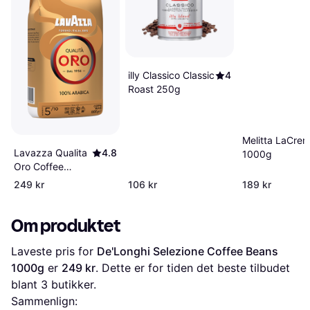
illy Classico Classic
4
Roast 250g
Melitta LaCre
Lavazza Qualita
4.8
1000g
Oro Coffee
Beans 1000g
249 kr
106 kr
189 kr
Om produktet
Laveste pris for 
De'Longhi Selezione Coffee Beans 
1000g
 er 
249 kr
. Dette er for tiden det beste tilbudet 
blant 
3
 butikker.
Sammenlign: