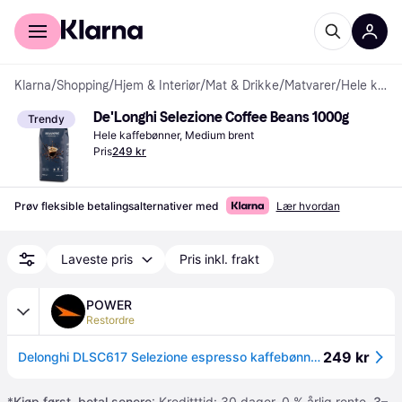
For kunder
For bedrifter
Klarna
/
Shopping
/
Hjem & Interiør
/
Mat & Drikke
/
Matvarer
/
Hele kaffebønner
De'Longhi Selezione Coffee Beans 1000g
Trendy
Hele kaffebønner, Medium brent
Pris
249 kr
Prøv fleksible betalingsalternativer med
Lær hvordan
Laveste pris
Pris inkl. frakt
POWER
Restordre
249 kr
Delonghi DLSC617 Selezione espresso kaffebønner 1 kg
*
Kjøp først, betal senere
: Kreditttid: 30 dager. 0 % årlig rente.
3–