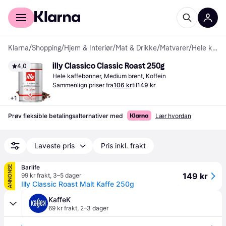
For kunder
For bedrifter
Klarna
/
Shopping
/
Hjem & Interiør
/
Mat & Drikke
/
Matvarer
/
Hele kaffebønner
illy Classico Classic Roast 250g
4,0
Hele kaffebønner, Medium brent, Koffein
Sammenlign priser fra
106 kr
til
149 kr
+
1
Prøv fleksible betalingsalternativer med
Lær hvordan
Laveste pris
Pris inkl. frakt
Barlife
ANNONSE
149 kr
99 kr frakt
,
3–5 dager
Illy Classic Roast Malt Kaffe 250g
KaffeK
69 kr frakt
,
2–3 dager