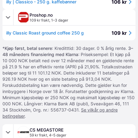
106 kr
illy | Classico - 250 g. kaffebønner
Proshop.no
109 kr frakt
,
1–3 dager
109 kr
illy Classic Roast ground coffee 250 g
*
Kjøp først, betal senere
: Kreditttid: 30 dager. 0 % årlig rente.
3–
48 måneders finansiering med Klarna
: Priseksempel: Et kjøp på
10 000 NOK betalt ned over 12 måneder med en gjeldende rente
på 21.9 % har en effektiv rente (APR) på 21,90%. Totalkostnaden
beløper seg til 11 101.12 NOK. Dette inkluderer 11 betalinger på
926.19 NOK hver og en siste betaling på 913,04 NOK.
Forskuddsbetaling kan være nødvendig. Dette gjelder kun for
innbyggere i Norge over 18 år. Forutsetter godkjenning av Klarna.
Minimum kjøpsbeløp er 250 NOK og maksimalt kjøpsbeløp er 150
000 NOK. Långiver: Klarna Bank AB (publ), Sveavägen 46, 111
34 Stockholm, Org. nr.: 556737-0431.
Se vilkår og andre
betingelser
.
CS MEGASTORE
59 kr frakt
,
4–5 dager