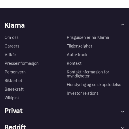
Klarna
Om oss
Prisguiden er nå Klarna
Careers
Tilgjengelighet
Villkår
Auto-Track
Presseinformasjon
Kontakt
Personvern
Kontaktinformasjon for
myndigheter
Sikkerhet
Eierstyring og selskapsledelse
Bærekraft
Investor relations
Wikipink
Privat
Hjelp
Kjøperbeskyttelse
Bedrift