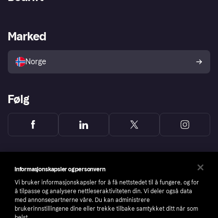
Logg inn
Klager
Butikksupport
Developers portal
Klarna-appen
Kredittavtale
Merchant portal
Driftsstatus
Marked
Utforsk butikker
Personverninnstillinger
Selg med Klarna
Plattformer og partnere
Norge
Følg
Informasjonskapsler og personvern
Vi bruker informasjonskapsler for å få nettstedet til å fungere, og for
å tilpasse og analysere nettleseraktiviteten din. Vi deler også data
med annonsepartnerne våre. Du kan administrere
brukerinnstillingene dine eller trekke tilbake samtykket ditt når som
helst.