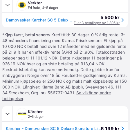
Verkter
Fri frakt
,
4–5 dager
5 500 kr
Dampvasker Karcher SC 5 Deluxe Signature Line
Eller 3 betalinger av 1 895 kr
*
Kjøp først, betal senere
: Kreditttid: 30 dager. 0 % årlig rente.
3–
48 måneders finansiering med Klarna
: Priseksempel: Et kjøp på
10 000 NOK betalt ned over 12 måneder med en gjeldende rente
på 21.9 % har en effektiv rente (APR) på 21,90%. Totalkostnaden
beløper seg til 11 101.12 NOK. Dette inkluderer 11 betalinger på
926.19 NOK hver og en siste betaling på 913,04 NOK.
Forskuddsbetaling kan være nødvendig. Dette gjelder kun for
innbyggere i Norge over 18 år. Forutsetter godkjenning av Klarna.
Minimum kjøpsbeløp er 250 NOK og maksimalt kjøpsbeløp er 150
000 NOK. Långiver: Klarna Bank AB (publ), Sveavägen 46, 111
34 Stockholm, Org. nr.: 556737-0431.
Se vilkår og andre
betingelser
.
Kärcher
2–5 dager
6 199 kr
Kärcher - Dampvasker SC 5 Deluxe Signature Line