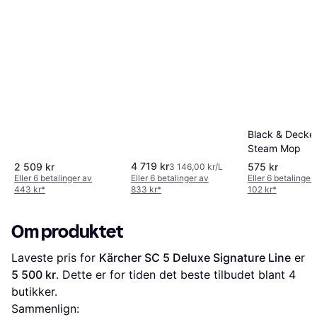
Black & Decker
Steam Mop
4 719 kr
2 509 kr
575 kr
3 146,00 kr/L
Eller 6 betalinger av
Eller 6 betalinger av
Eller 6 betalinger
443 kr
*
833 kr
*
102 kr
*
Om produktet
Laveste pris for 
Kärcher SC 5 Deluxe Signature Line
 er 
5 500 kr
. Dette er for tiden det beste tilbudet blant 
4
butikker.
Sammenlign: