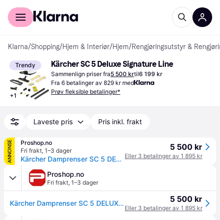
For kunder
For bedrifter
Klarna
/
Shopping
/
Hjem & Interiør
/
Hjem
/
Rengjøringsutstyr & Rengjør
Kärcher SC 5 Deluxe Signature Line
Trendy
Sammenlign priser fra
5 500 kr
til
6 199 kr
Fra 6 betalinger av 829 kr med
Prøv fleksible betalinger*
+
1
Laveste pris
Pris inkl. frakt
Proshop.no
ANNONSE
5 500 kr
Fri frakt
,
1–3 dager
Eller 3 betalinger av 1 895 kr
Kärcher Damprenser SC 5 DELUXE SIGNATURE LINE
Proshop.no
Fri frakt
,
1–3 dager
5 500 kr
Kärcher Damprenser SC 5 DELUXE SIGNATURE LINE
Eller 3 betalinger av 1 895 kr