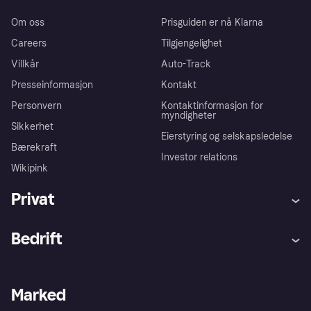
Om oss
Prisguiden er nå Klarna
Careers
Tilgjengelighet
Villkår
Auto-Track
Presseinformasjon
Kontakt
Personvern
Kontaktinformasjon for
myndigheter
Sikkerhet
Eierstyring og selskapsledelse
Bærekraft
Investor relations
Wikipink
Privat
Hjelp
Kjøperbeskyttelse
Bedrift
Logg inn
Klager
Butikksupport
Developers portal
Klarna-appen
Kredittavtale
Merchant portal
Driftsstatus
Marked
Utforsk butikker
Personverninnstillinger
Selg med Klarna
Plattformer og partnere