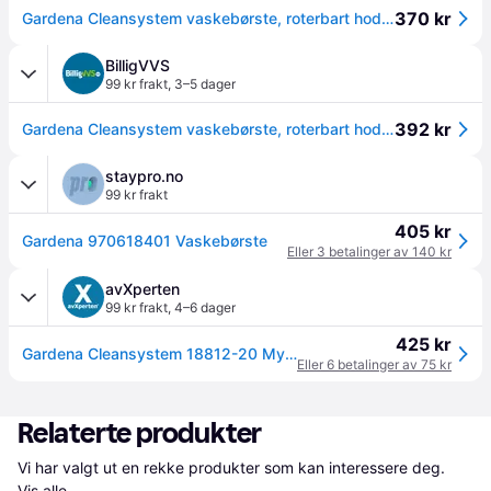
370 kr
Gardena Cleansystem vaskebørste, roterbart hode, myk bust
BilligVVS
99 kr frakt
,
3–5 dager
392 kr
Gardena Cleansystem vaskebørste, roterbart hode, myk bust
staypro.no
99 kr frakt
405 kr
Gardena 970618401 Vaskebørste
Eller 3 betalinger av 140 kr
avXperten
99 kr frakt
,
4–6 dager
425 kr
Gardena Cleansystem 18812-20 Myk børste med fleksibelt skaft til Cleansystem
Eller 6 betalinger av 75 kr
Relaterte produkter
Vi har valgt ut en rekke produkter som kan interessere deg. 
Vis alle