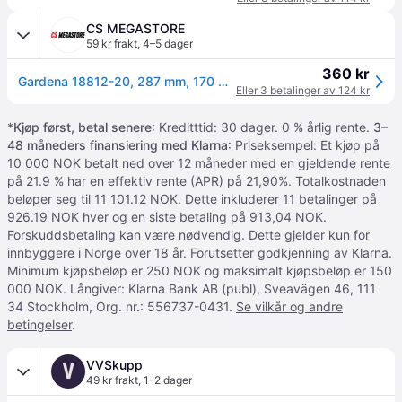
CS MEGASTORE
59 kr frakt
,
4–5 dager
360 kr
Gardena 18812-20, 287 mm, 170 mm, 120 mm, 415 g, 1 stykker
Eller 3 betalinger av 124 kr
*
Kjøp først, betal senere
: Kreditttid: 30 dager. 0 % årlig rente.
3–
48 måneders finansiering med Klarna
: Priseksempel: Et kjøp på
10 000 NOK betalt ned over 12 måneder med en gjeldende rente
på 21.9 % har en effektiv rente (APR) på 21,90%. Totalkostnaden
beløper seg til 11 101.12 NOK. Dette inkluderer 11 betalinger på
926.19 NOK hver og en siste betaling på 913,04 NOK.
Forskuddsbetaling kan være nødvendig. Dette gjelder kun for
innbyggere i Norge over 18 år. Forutsetter godkjenning av Klarna.
Minimum kjøpsbeløp er 250 NOK og maksimalt kjøpsbeløp er 150
000 NOK. Långiver: Klarna Bank AB (publ), Sveavägen 46, 111
34 Stockholm, Org. nr.: 556737-0431.
Se vilkår og andre
betingelser
.
VVSkupp
V
49 kr frakt
,
1–2 dager