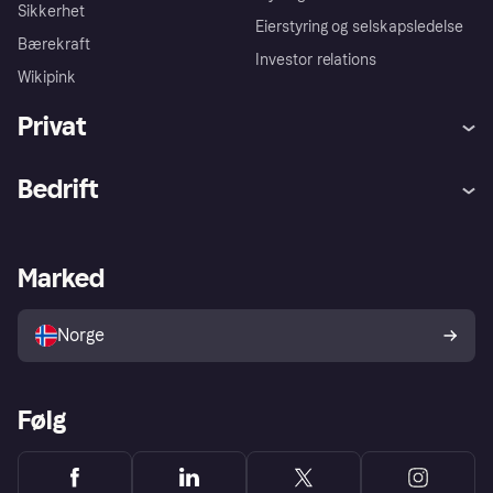
Sikkerhet
Eierstyring og selskapsledelse
Bærekraft
Investor relations
Wikipink
Privat
Hjelp
Kjøperbeskyttelse
Bedrift
Logg inn
Klager
Butikksupport
Developers portal
Klarna-appen
Kredittavtale
Merchant portal
Driftsstatus
Marked
Utforsk butikker
Personverninnstillinger
Selg med Klarna
Plattformer og partnere
Norge
Følg