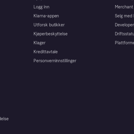
Logg inn
Merchant 
Klarna-appen
Selg med 
Utforsk butikker
Developer
Kjøperbeskyttelse
Driftsstat
Klager
Plattform
Kredittavtale
Personverninnstillinger
delse