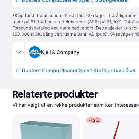
IT Dusters CompuCleaner Xpert, Staubgebläse
*
Kjøp først, betal senere
: Kreditttid: 30 dager. 0 % årlig rente.
rente på 21.9 % har en effektiv rente (APR) på 21,90%. Totalk
Forskuddsbetaling kan være nødvendig. Dette gjelder kun for
150 000 NOK. Långiver: Klarna Bank AB (publ), Sveavägen 46
Kjell & Company
IT Dusters CompuCleaner Xpert Kraftig støvblåser
Relaterte produkter
Vi har valgt ut en rekke produkter som kan interesser
-13%