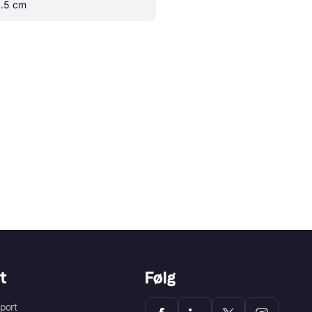
1.5 cm
t
Følg
port