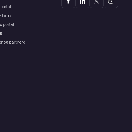
portal
Klarna
s portal
us
er og partnere