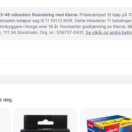
3–48 måneders finansiering med Klarna
: Priseksempel: Et kjøp på
ostnaden beløper seg til 11 101.12 NOK. Dette inkluderer 11 betalin
 innbyggere i Norge over 18 år. Forutsetter godkjenning av Klarna.
, 111 34 Stockholm, Org. nr.: 556737-0431.
Se vilkår og andre betin
e deg. 