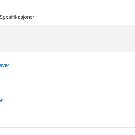
Spesifikasjoner
øver
er