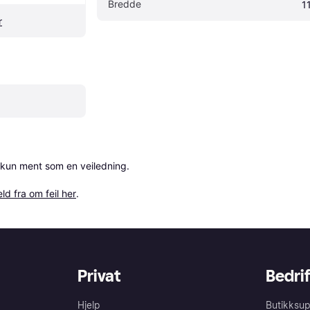
Bredde
1
r
 kun ment som en veiledning.

ld fra om feil her
.
Privat
Bedrif
Hjelp
Butikksup