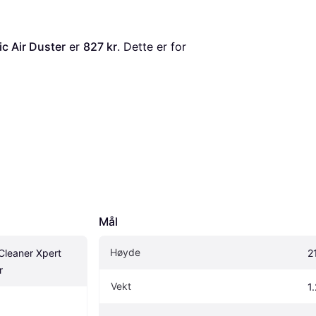
c Air Duster
 er 
827 kr
. Dette er for 
Mål
Høyde
leaner Xpert 
2
r
Vekt
1