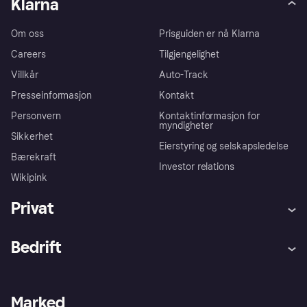
Klarna
Om oss
Prisguiden er nå Klarna
Careers
Tilgjengelighet
Villkår
Auto-Track
Presseinformasjon
Kontakt
Personvern
Kontaktinformasjon for
myndigheter
Sikkerhet
Eierstyring og selskapsledelse
Bærekraft
Investor relations
Wikipink
Privat
Hjelp
Kjøperbeskyttelse
Bedrift
Logg inn
Klager
Butikksupport
Developers portal
Klarna-appen
Kredittavtale
Merchant portal
Driftsstatus
Marked
Utforsk butikker
Personverninnstillinger