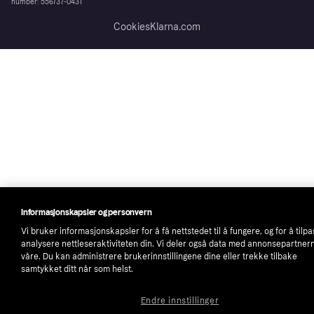
number: 556737-0431
Cookies
Klarna.com
Informasjonskapsler og personvern
Vi bruker informasjonskapsler for å få nettstedet til å fungere, og for å tilp
analysere nettleseraktiviteten din. Vi deler også data med annonsepartner
våre. Du kan administrere brukerinnstillingene dine eller trekke tilbake
samtykket ditt når som helst.
Endre innstillinger