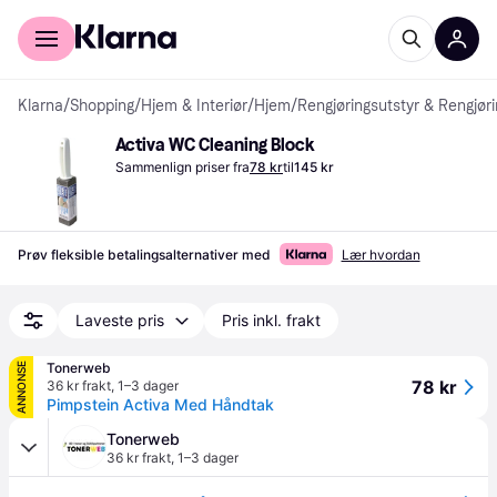
For kunder
For bedrifter
Klarna
/
Shopping
/
Hjem & Interiør
/
Hjem
/
Rengjøringsutstyr & Rengjør
Activa WC Cleaning Block
Sammenlign priser fra
78 kr
til
145 kr
Prøv fleksible betalingsalternativer med
Lær hvordan
Laveste pris
Pris inkl. frakt
Tonerweb
ANNONSE
78 kr
36 kr frakt
,
1–3 dager
Pimpstein Activa Med Håndtak
Tonerweb
36 kr frakt
,
1–3 dager