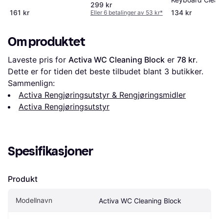
299 kr
Tissues 50pcs
161 kr
134 kr
Eller 6 betalinger av 53 kr
*
Om produktet
Laveste pris for 
Activa WC Cleaning Block
 er 
78 kr
. 
Dette er for tiden det beste tilbudet blant 
3
 butikker.
Sammenlign:
Activa Rengjøringsutstyr & Rengjøringsmidler
Activa Rengjøringsutstyr
Spesifikasjoner
Produkt
Modellnavn
Activa WC Cleaning Block