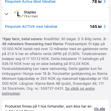
78 kr
Pimpstein Activa Med Håndtak
Staples
79 kr frakt
145 kr
Pimpstein ACTIVA med håndtak
*
Kjøp først, betal senere
: Kreditttid: 30 dager. 0 % årlig rente.
3–
48 måneders finansiering med Klarna
: Priseksempel: Et kjøp på
10 000 NOK betalt ned over 12 måneder med en gjeldende rente
på 21.9 % har en effektiv rente (APR) på 21,90%. Totalkostnaden
beløper seg til 11 101.12 NOK. Dette inkluderer 11 betalinger på
926.19 NOK hver og en siste betaling på 913,04 NOK.
Forskuddsbetaling kan være nødvendig. Dette gjelder kun for
innbyggere i Norge over 18 år. Forutsetter godkjenning av Klarna.
Minimum kjøpsbeløp er 250 NOK og maksimalt kjøpsbeløp er 150
000 NOK. Långiver: Klarna Bank AB (publ), Sveavägen 46, 111
34 Stockholm, Org. nr.: 556737-0431.
Se vilkår og andre
betingelser
.
Produktet finnes på 
1
 hos 
forhandler
, som ikke har en 
Vis alle