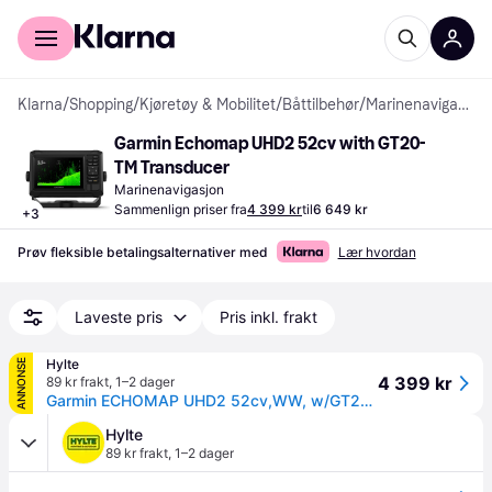
For kunder
For bedrifter
Klarna
/
Shopping
/
Kjøretøy & Mobilitet
/
Båttilbehør
/
Marinenavigasjon
Garmin Echomap UHD2 52cv with GT20-
TM Transducer
Marinenavigasjon
Sammenlign priser fra
4 399 kr
til
6 649 kr
+
3
Prøv fleksible betalingsalternativer med
Lær hvordan
Laveste pris
Pris inkl. frakt
Hylte
ANNONSE
4 399 kr
89 kr frakt
,
1–2 dager
Garmin ECHOMAP UHD2 52cv,WW, w/GT20 xdcr
Hylte
89 kr frakt
,
1–2 dager