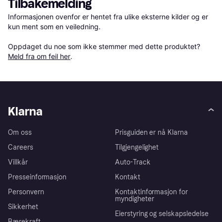
Tilbakemelding
Informasjonen ovenfor er hentet fra ulike eksterne kilder og er 
kun ment som en veiledning.

Oppdaget du noe som ikke stemmer med dette produktet? 
Meld fra om feil her
.
Klarna
Om oss
Prisguiden er nå Klarna
Careers
Tilgjengelighet
Villkår
Auto-Track
Presseinformasjon
Kontakt
Personvern
Kontaktinformasjon for
myndigheter
Sikkerhet
Eierstyring og selskapsledelse
Bærekraft