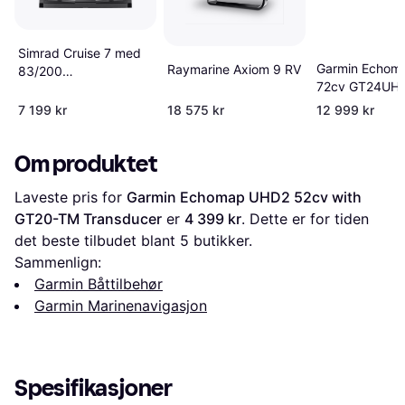
Simrad Cruise 7 med
Garmin Echom
Raymarine Axiom 9 RV
83/200
72cv GT24UH
hæktransducer
Transducer
7 199 kr
18 575 kr
12 999 kr
Om produktet
Laveste pris for 
Garmin Echomap UHD2 52cv with 
GT20-TM Transducer
 er 
4 399 kr
. Dette er for tiden 
det beste tilbudet blant 
5
 butikker.
Sammenlign:
Garmin Båttilbehør
Garmin Marinenavigasjon
Spesifikasjoner