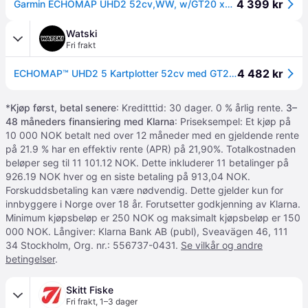
4 399 kr
Garmin ECHOMAP UHD2 52cv,WW, w/GT20 xdcr
Watski
Fri frakt
4 482 kr
ECHOMAP™ UHD2 5 Kartplotter 52cv med GT20-TM-svinger
*
Kjøp først, betal senere
: Kreditttid: 30 dager. 0 % årlig rente.
3–
48 måneders finansiering med Klarna
: Priseksempel: Et kjøp på
10 000 NOK betalt ned over 12 måneder med en gjeldende rente
på 21.9 % har en effektiv rente (APR) på 21,90%. Totalkostnaden
beløper seg til 11 101.12 NOK. Dette inkluderer 11 betalinger på
926.19 NOK hver og en siste betaling på 913,04 NOK.
Forskuddsbetaling kan være nødvendig. Dette gjelder kun for
innbyggere i Norge over 18 år. Forutsetter godkjenning av Klarna.
Minimum kjøpsbeløp er 250 NOK og maksimalt kjøpsbeløp er 150
000 NOK. Långiver: Klarna Bank AB (publ), Sveavägen 46, 111
34 Stockholm, Org. nr.: 556737-0431.
Se vilkår og andre
betingelser
.
Skitt Fiske
Fri frakt
,
1–3 dager