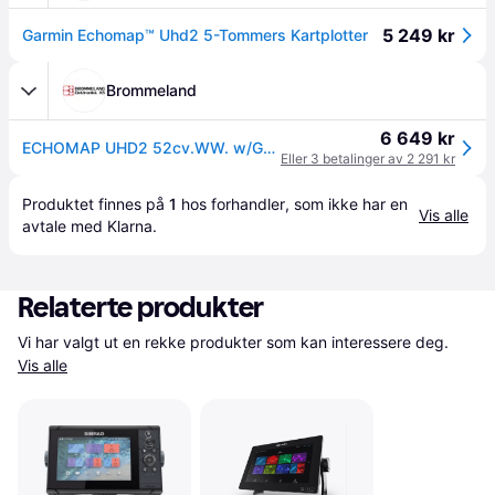
5 249 kr
Garmin Echomap™ Uhd2 5-Tommers Kartplotter
Brommeland
6 649 kr
ECHOMAP UHD2 52cv.WW. w/GT20 xdcr
Eller 3 betalinger av 2 291 kr
Produktet finnes på 
1
 hos 
forhandler
, som ikke har en 
Vis alle
avtale med Klarna.
Relaterte produkter
Vi har valgt ut en rekke produkter som kan interessere deg. 
Vis alle