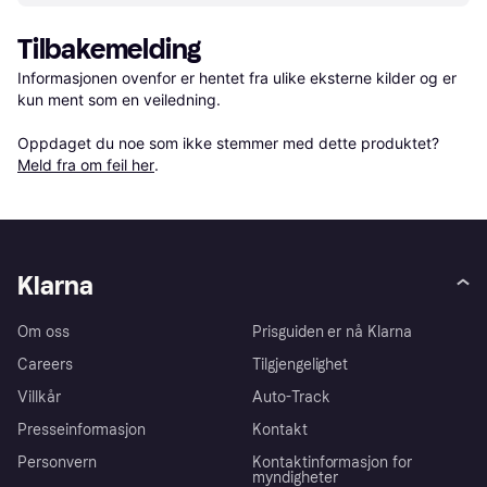
Tilbakemelding
Informasjonen ovenfor er hentet fra ulike eksterne kilder og er 
kun ment som en veiledning.

Oppdaget du noe som ikke stemmer med dette produktet? 
Meld fra om feil her
.
Klarna
Om oss
Prisguiden er nå Klarna
Careers
Tilgjengelighet
Villkår
Auto-Track
Presseinformasjon
Kontakt
Personvern
Kontaktinformasjon for
myndigheter