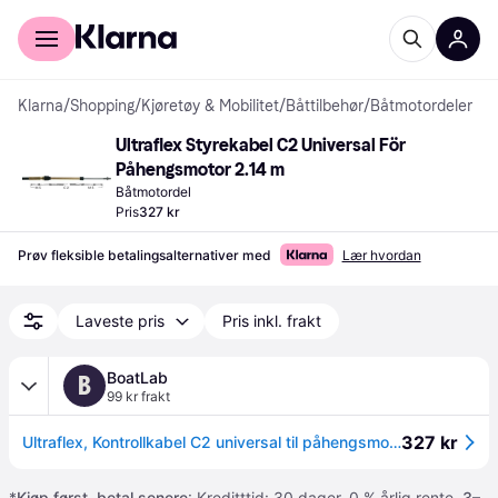
For kunder
For bedrifter
Klarna
/
Shopping
/
Kjøretøy & Mobilitet
/
Båttilbehør
/
Båtmotordeler
Ultraflex Styrekabel C2 Universal För 
Påhengsmotor 2.14 m
Båtmotordel
Pris
327 kr
Prøv fleksible betalingsalternativer med
Lær hvordan
Laveste pris
Pris inkl. frakt
BoatLab
B
99 kr frakt
327 kr
Ultraflex, Kontrollkabel C2 universal til påhengsmotor 7 fot
*
Kjøp først, betal senere
: Kreditttid: 30 dager. 0 % årlig rente.
3–