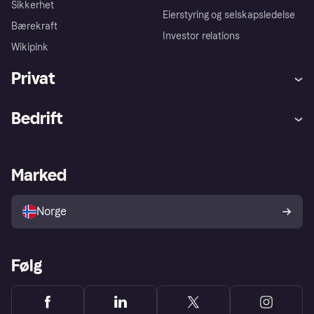
Sikkerhet
Eierstyring og selskapsledelse
Bærekraft
Investor relations
Wikipink
Privat
Hjelp
Kjøperbeskyttelse
Bedrift
Logg inn
Klager
Butikksupport
Developers portal
Klarna-appen
Kredittavtale
Merchant portal
Driftsstatus
Marked
Utforsk butikker
Personverninnstillinger
Selg med Klarna
Plattformer og partnere
Norge
Følg