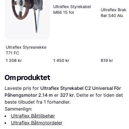
Ultraflex Styrekabel
Ultraflex Brake
M66 15 fot
Rør S40 Alu
Ultraflex Styresnekke
T71 FC
1 208 kr
1 450 kr
819 kr
Om produktet
Laveste pris for 
Ultraflex Styrekabel C2 Universal För 
Påhengsmotor 2.14 m
 er 
327 kr
. Dette er for tiden det 
beste tilbudet fra 1 forhandler.
Sammenlign:
Ultraflex Båttilbehør
Ultraflex Båtmotordeler