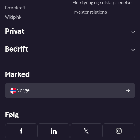
Eierstyring og selskapsledelse
Bærekraft
Investor relations
Wikipink
Privat
Hjelp
Kjøperbeskyttelse
Bedrift
Logg inn
Klager
Butikksupport
Developers portal
Klarna-appen
Kredittavtale
Merchant portal
Driftsstatus
Marked
Utforsk butikker
Personverninnstillinger
Selg med Klarna
Plattformer og partnere
Norge
Følg