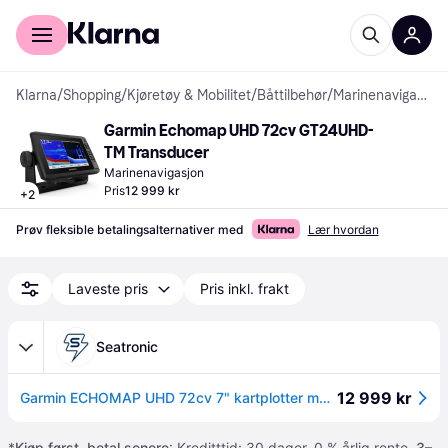
For kunder
For bedrifter
Klarna
/
Shopping
/
Kjøretøy & Mobilitet
/
Båttilbehør
/
Marinenavigasjon
Garmin Echomap UHD 72cv GT24UHD-
TM Transducer
Marinenavigasjon
Pris
12 999 kr
+
2
Prøv fleksible betalingsalternativer med
Lær hvordan
Laveste pris
Pris inkl. frakt
Seatronic
12 999 kr
Garmin ECHOMAP UHD 72cv 7" kartplotter med ekkolodd inkludert giver
*
Kjøp først, betal senere
: Kreditttid: 30 dager. 0 % årlig rente.
3–