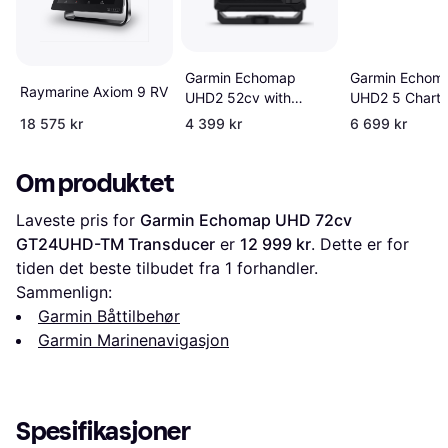
Garmin Echomap
Garmin Echom
Raymarine Axiom 9 RV
UHD2 52cv with
UHD2 5 Chartp
GT20-TM Transducer
18 575 kr
4 399 kr
6 699 kr
Om produktet
Laveste pris for 
Garmin Echomap UHD 72cv 
GT24UHD-TM Transducer
 er 
12 999 kr
. Dette er for 
tiden det beste tilbudet fra 1 forhandler.
Sammenlign:
Garmin Båttilbehør
Garmin Marinenavigasjon
Spesifikasjoner