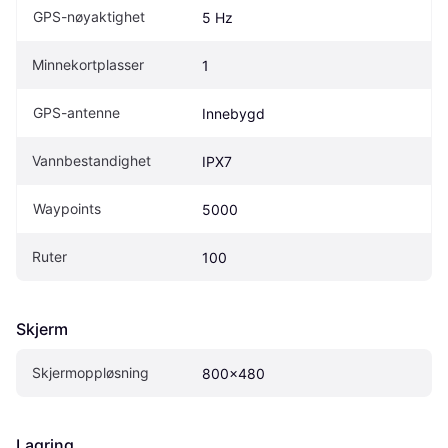
GPS-nøyaktighet
5 Hz
Minnekortplasser
1
GPS-antenne
Innebygd
Vannbestandighet
IPX7
Waypoints
5000
Ruter
100
Skjerm
Skjermoppløsning
800x480
Lagring