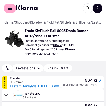
For kunder
For bedrifter
Klarna
/
Shopping
/
Kjøretøy & Mobilitet
/
Bilpleie & Biltilbehør
/
Lastholderføtter & Monteringssett
Thule Kit Flush Rail 6005 Dacia Duster 
14-17/renault Duster
Lastholderføtter & Monteringssett
Sammenlign priser fra
684 kr
til
964 kr
Fra 3 betalinger av 236 kr med
Prøv fleksible betalinger*
Laveste pris
Pris inkl. frakt
Eurodel
ANNONSE
964 kr
99 kr frakt
Eller 6 betalinger av 170 kr
Feste til takbøyle THULE 186005 DACIA Duster
mekster.no
89 kr frakt
684 kr