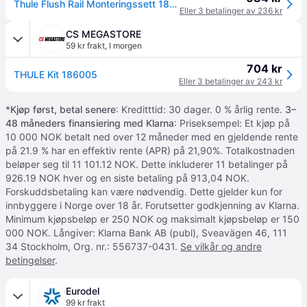
Thule Flush Rail Monteringssett 186005/6005 - 4-pakning
Eller 3 betalinger av 236 kr
CS MEGASTORE
59 kr frakt
,
I morgen
704 kr
THULE Kit 186005
Eller 3 betalinger av 243 kr
*
Kjøp først, betal senere
: Kreditttid: 30 dager. 0 % årlig rente.
3–
48 måneders finansiering med Klarna
: Priseksempel: Et kjøp på
10 000 NOK betalt ned over 12 måneder med en gjeldende rente
på 21.9 % har en effektiv rente (APR) på 21,90%. Totalkostnaden
beløper seg til 11 101.12 NOK. Dette inkluderer 11 betalinger på
926.19 NOK hver og en siste betaling på 913,04 NOK.
Forskuddsbetaling kan være nødvendig. Dette gjelder kun for
innbyggere i Norge over 18 år. Forutsetter godkjenning av Klarna.
Minimum kjøpsbeløp er 250 NOK og maksimalt kjøpsbeløp er 150
000 NOK. Långiver: Klarna Bank AB (publ), Sveavägen 46, 111
34 Stockholm, Org. nr.: 556737-0431.
Se vilkår og andre
betingelser
.
Eurodel
99 kr frakt